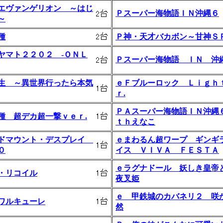
エヴァンゲリオン ～はじ
Ｐスーパー海物語ＩＮ沖縄６
～
種
Ｐ神・天才バカボン～甘神Ｓ
ヤマト２２０２ ‐ＯＮＬ
Ｐスーパー海物語 ＩＮ 沖
生 ～異世界行ったら本気
ｅＦブルーロック Ｌｉｇｈ
ｒ.
ＰＡスーパー海物語ＩＮ沖縄
種 超デカ超一撃ｖｅｒ.
ｔｈえなこ
ドマウント・デスプレイ
ｅまわるん超ワープ ギンギ
０
イス ＶＩＶＡ ＦＥＳＴＡ
ｅラグナドール 妖しき皇帝
・リコイル
夜叉姫
ｅ 甲鉄城のカバネリ２ 咲
ワルキューレ
然