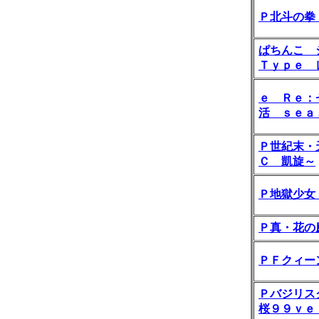
Ｐ北斗の拳
ぱちんこ 
Ｔｙｐｅ 
ｅ Ｒｅ：
活 ｓｅａ
Ｐ世紀末・
Ｃ 凱旋～
Ｐ地獄少女
Ｐ真・花の
ＰＦクィー
Ｐバジリス
桜９９ｖｅ