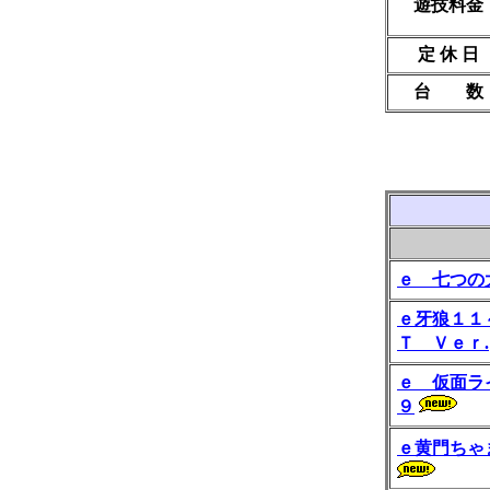
遊技料金
定 休 日
台 数
ｅ 七つの
ｅ牙狼１１
Ｔ Ｖｅｒ.
ｅ 仮面ラ
９
ｅ黄門ちゃ