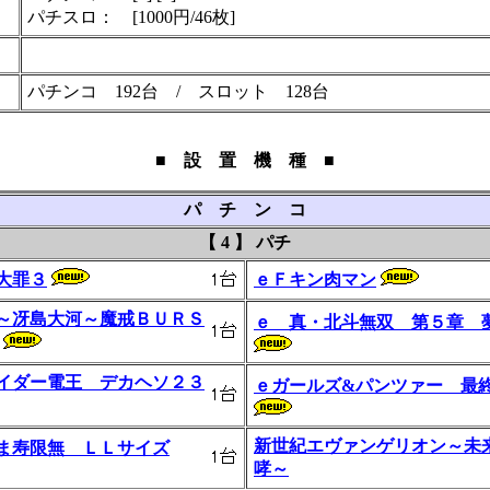
パチスロ： [1000円/46枚]
パチンコ 192台 / スロット 128台
■ 設 置 機 種 ■
パ チ ン コ
【 4 】 パチ
大罪３
ｅＦキン肉マン
～冴島大河～魔戒ＢＵＲＳ
ｅ 真・北斗無双 第５章 
イダー電王 デカヘソ２３
ｅガールズ&パンツァー 最
新世紀エヴァンゲリオン～未
ま寿限無 ＬＬサイズ
哮～