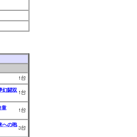
夢幻闘双
終章
来への咆