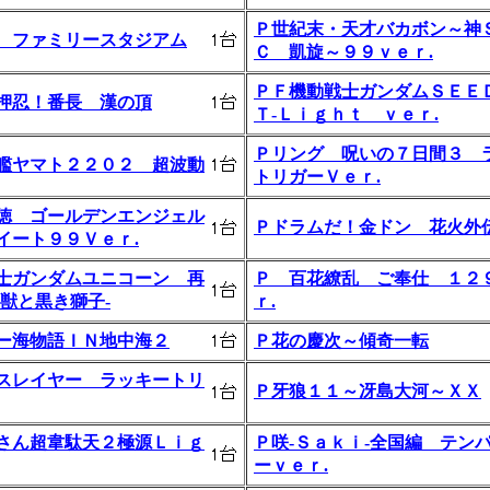
Ｐ世紀末・天才バカボン～神
 ファミリースタジアム
Ｃ 凱旋～９９ｖｅｒ.
ＰＦ機動戦士ガンダムＳＥＥ
押忍！番長 漢の頂
Ｔ‐Ｌｉｇｈｔ ｖｅｒ.
Ｐリング 呪いの７日間３ 
艦ヤマト２２０２ 超波動
トリガーＶｅｒ.
徳 ゴールデンエンジェル
Ｐドラムだ！金ドン 花火外
イート９９Ｖｅｒ.
士ガンダムユニコーン 再
Ｐ 百花繚乱 ご奉仕 １２
角獣と黒き獅子‐
ｒ.
ー海物語ＩＮ地中海２
Ｐ花の慶次～傾奇一転
スレイヤー ラッキートリ
Ｐ牙狼１１～冴島大河～ＸＸ
さん超韋駄天２極源Ｌｉｇ
Ｐ咲‐Ｓａｋｉ‐全国編 テン
ーｖｅｒ.