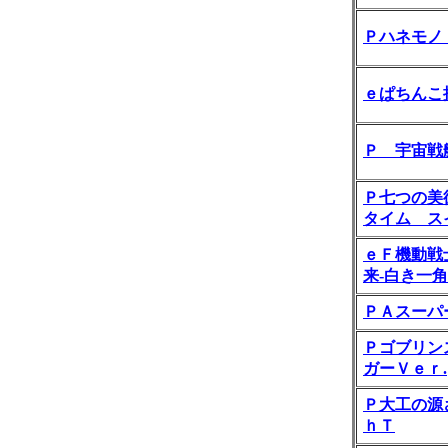
Ｐハネモノ
ｅぱちんこ
Ｐ 宇宙戦
Ｐ七つの美
タイム ス
ｅＦ機動戦
来‐白き一
ＰＡスーパ
Ｐゴブリン
ガーＶｅｒ.
Ｐ大工の源
ｈＴ