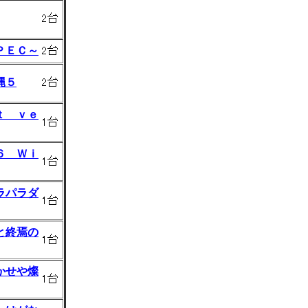
ＰＥＣ～
縄５
ｔ ｖｅ
６ Ｗｉ
ラパラダ
と終焉の
かせや燦