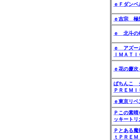
ｅＦダンベ
ｅ吉宗 極
ｅ 北斗の
ｅ アズー
ＩＭＡＴＩ
ｅ花の慶次
ぱちんこ 
ＰＲＥＭＩ
ｅ東京リベ
Ｐこの素晴
ッキートリ
Ｐとある魔
ｔＰＲＥＭ