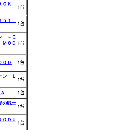
ＬＡＣＫ
ｉｇｈｔ
ン ～Ｇ
 ＭＯＤ
０００
ーン Ｌ
ＣＡ
愛の戦士
ＸＯＤＵ