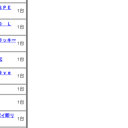
ＳＰＥ
Ｄ Ｌ
ラッキー
伝
９ｖｅ
パイ即リ