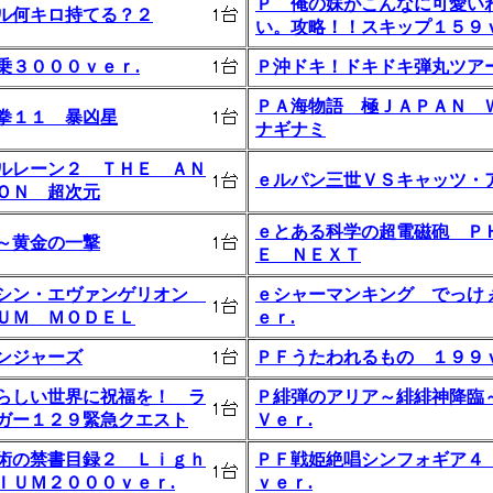
Ｐ 俺の妹がこんなに可愛い
ル何キロ持てる？２
い。攻略！！スキップ１５９ｖ
乗３０００ｖｅｒ.
Ｐ沖ドキ！ドキドキ弾丸ツア
ＰＡ海物語 極ＪＡＰＡＮ 
拳１１ 暴凶星
ナギナミ
ルレーン２ ＴＨＥ ＡＮ
ｅルパン三世ＶＳキャッツ・
ＯＮ 超次元
ｅとある科学の超電磁砲 Ｐ
～黄金の一撃
Ｅ ＮＥＸＴ
シン・エヴァンゲリオン
ｅシャーマンキング でっけ
ＵＭ ＭＯＤＥＬ
ｅｒ.
ンジャーズ
ＰＦうたわれるもの １９９ｖ
らしい世界に祝福を！ ラ
Ｐ緋弾のアリア～緋緋神降臨
ガー１２９緊急クエスト
Ｖｅｒ.
術の禁書目録２ Ｌｉｇｈ
ＰＦ戦姫絶唱シンフォギア４
ＩＵＭ２０００ｖｅｒ.
ｖｅｒ.