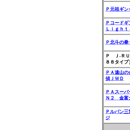
Ｐ元祖ギン
Ｐコードギ
Ｌｉｇｈｔ
Ｐ北斗の拳
Ｐ Ｊ-Ｒ
８８タイプ
ＰＡ遠山の
偵ＪＷＤ
ＰＡスーパ
Ｎ２ 金富
Ｐルパン三
ジ