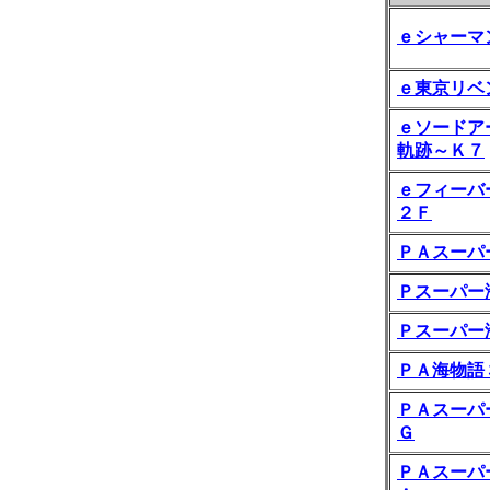
ｅシャーマ
ｅ東京リベ
ｅソードア
軌跡～Ｋ７
ｅフィーバ
２Ｆ
ＰＡスーパ
Ｐスーパー
Ｐスーパー
ＰＡ海物語
ＰＡスーパ
Ｇ
ＰＡスーパ