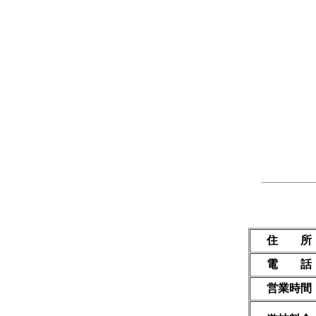
住 所
電 話
営業時間