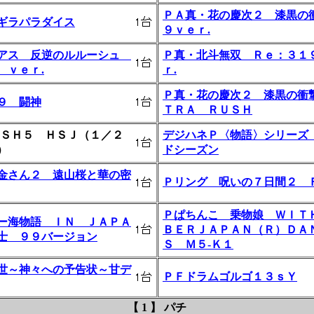
ＰＡ真・花の慶次２ 漆黒の
ギラパラダイス
９ｖｅｒ.
アス 反逆のルルーシュ
Ｐ真・北斗無双 Ｒｅ：３１
 ｖｅｒ.
ｒ.
Ｐ真・花の慶次２ 漆黒の衝
９ 闘神
ＴＲＡ ＲＵＳＨ
ＵＳＨ５ ＨＳＪ（１／２
デジハネＰ〈物語〉シリーズ
）
ドシーズン
金さん２ 遠山桜と華の密
Ｐリング 呪いの７日間２ 
Ｐぱちんこ 乗物娘 ＷＩＴ
ー海物語 ＩＮ ＪＡＰＡ
ＢＥＲＪＡＰＡＮ（Ｒ）ＤＡ
士 ９９バージョン
Ｓ Ｍ５‐Ｋ１
世～神々への予告状～甘デ
ＰＦドラムゴルゴ１３ｓＹ
【 1 】 パチ