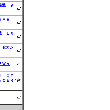
衝撃 ９
９ｖｅ
撃 ＥＸ
 セカン
ＦＷＡ
Ｈ ＣＹ
ＮＣＥＲ