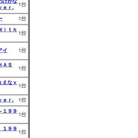
わけがな
ｅｒ.
ー
Ｗｉｔｈ
アイ
ＨＡＳ
ぇえなｖ
ｅｒ.
～１９９
 １９９