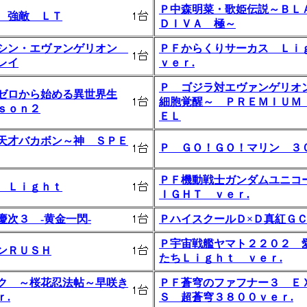
Ｐ中森明菜・歌姫伝説～Ｂ
 強敵 ＬＴ
ＤＩＶＡ 極～
シン・エヴァンゲリオン
ＰＦからくりサーカス Ｌ
レイ
ｖｅｒ.
Ｐ ゴジラ対エヴァンゲリオ
ゼロから始める異世界生
細胞覚醒～ ＰＲＥＭＩＵＭ
ｓｏｎ２
ＥＬ
天才バカボン～神 ＳＰＥ
Ｐ ＧＯ！ＧＯ！マリン ３
ＰＦ機動戦士ガンダムユニコ
 Ｌｉｇｈｔ
ＩＧＨＴ ｖｅｒ.
慶次３ ‐黄金一閃‐
ＰハイスクールＤ×Ｄ真紅Ｇ
Ｐ宇宙戦艦ヤマト２２０２ 
ンＲＵＳＨ
たちＬｉｇｈｔ ｖｅｒ.
ク ～桜花忍法帖～早咲き
ＰＦ蒼穹のファフナー３ Ｅ
ｒ.
Ｓ 超蒼穹３８００ｖｅｒ.