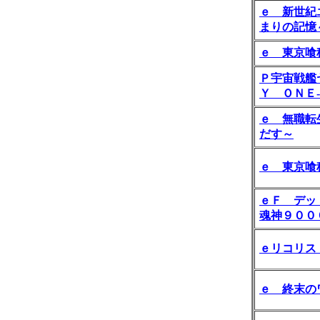
ｅ 新世紀
まりの記憶
ｅ 東京喰
Ｐ宇宙戦艦
Ｙ ＯＮＥ‐
ｅ 無職転
だす～
ｅ 東京喰
ｅＦ デッ
魂神９００
ｅリコリス
ｅ 終末の