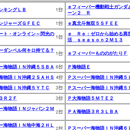
ｅフィーバー機動戦士ガンダ
ンキングＬＢ
ーン２ Ｒ
ンジャーズＧＦＥＣ
ｅ真北斗無双５ＳＦＥＥ
ート・オンライン～閃光の
ｅ Ｒｅ：ゼロから始める異
活 ｓｅａｓｏｎ２Ｍ１３
ーダンベル何キロ持てる？
ｅフィーバーもののがたりＦ
ー海物語ＩＮ沖縄５ＳＢＡ
Ｐ海物語Ｅ
海物語ＩＮ沖縄２ＳＡＨＳ
Ｐスーパー海物語ＩＮ沖縄５
海物語ＩＮ沖縄５ＹＴＣ
Ｐスーパー海物語ＩＮ沖縄５
３Ｒ２Ｆ
Ｐ大海物語５ＭＴＥ２
ー海物語ＩＮジャパン２Ｍ
ＰＡ海物語３Ｒ３ＬＢＡ
ー海物語ＩＮ地中海２ＨＬ
Ｐスーパー海物語ＩＮ沖縄６