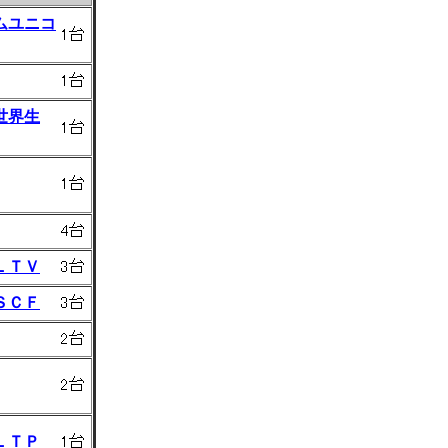
ムユニコ
世界生
ＬＴＶ
ＳＣＦ
ＬＴＰ