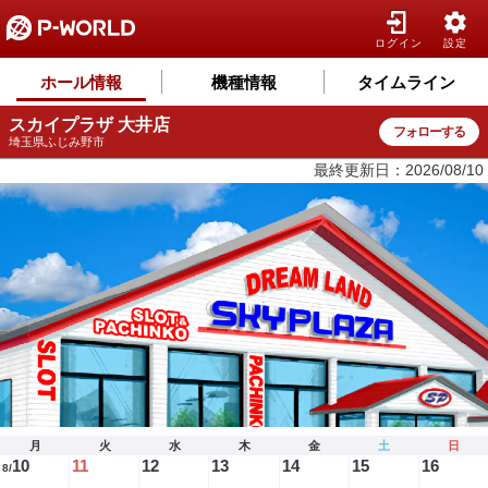
ログイン
設定
ホール情報
機種情報
タイムライン
スカイプラザ 大井店
フォローする
埼玉県ふじみ野市
最終更新日：2026/08/10
月
火
水
木
金
土
日
10
11
12
13
14
15
16
8/