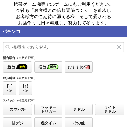
携帯ゲーム機等でのゲームにもご利用ください。
今後も「お客様との信頼関係づくり」を追求し
お客様方のご期待に添える様、そして愛される
お店作りに日々精進し、努力して参ります。
パチンコ
新台増台
（複数選択可）
新台
増台
おすすめ
遊技料金
（複数選択可）
【4】
【1】
パチ
パチ
スペック
（複数選択可）
ラッキー
ライト
スマパチ
ミドル
トリガー
ミドル
甘デジ
遊タイム
その他