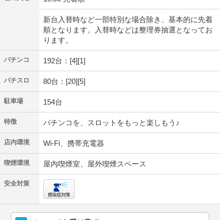
新台入替時など一部特別な場合除き、基本的に先着
順となります。入替時などは整理券抽選となってお
ります。
パチンコ
192台：[4][1]
パチスロ
80台：[20][5]
駐車場
154台
特徴
パチンコを、スロットをもっと楽しもう♪
店内環境
Wi-Fi、携帯充電器
喫煙環境
屋内喫煙室、屋外喫煙スペース
安全対策