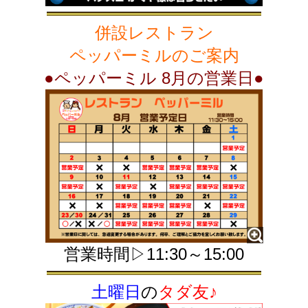
併設レストラン
ペッパーミル
の
ご案内
●ペッパーミル 8月の営業日●
営業時間▷11:30～15:00
土曜日
の
タダ友♪