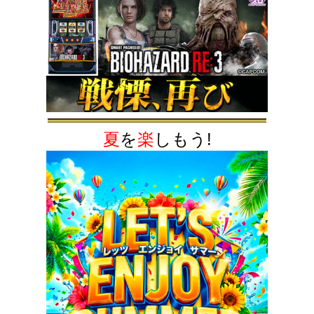
夏
を
楽
しもう!