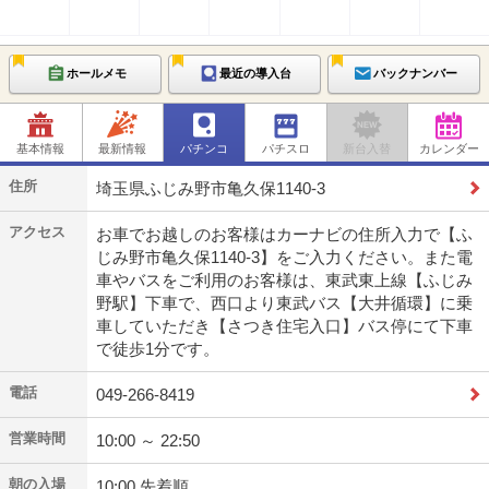
ホールメモ
最近の導入台
バックナンバー
基本情報
最新情報
パチンコ
パチスロ
新台入替
カレンダー
住所
埼玉県ふじみ野市亀久保1140-3
アクセス
お車でお越しのお客様はカーナビの住所入力で【ふ
じみ野市亀久保1140-3】をご入力ください。また電
車やバスをご利用のお客様は、東武東上線【ふじみ
野駅】下車で、西口より東武バス【大井循環】に乗
車していただき【さつき住宅入口】バス停にて下車
で徒歩1分です。
電話
049-266-8419
営業時間
10:00 ～ 22:50
朝の入場
10:00 先着順