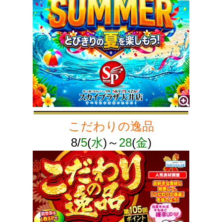
こだわりの逸品
8/
5
(
水
)
～
28
(
金
)