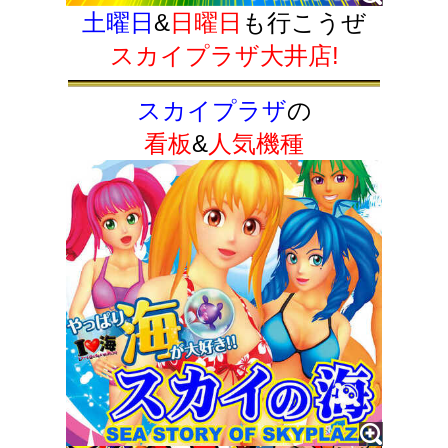
土曜日
&
日曜日
も行こうぜ
スカイプラザ大井店!
スカイプラザ
の
看板
&
人気機種