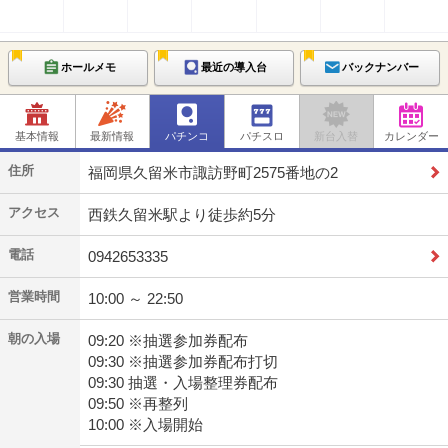
ホールメモ
最近の導入台
バックナンバー
基本情報
最新情報
パチンコ
パチスロ
新台入替
カレンダー
住所
福岡県久留米市諏訪野町2575番地の2
アクセス
西鉄久留米駅より徒歩約5分
電話
0942653335
営業時間
10:00 ～ 22:50
朝の入場
09:20 ※抽選参加券配布
09:30 ※抽選参加券配布打切
09:30 抽選・入場整理券配布
09:50 ※再整列
10:00 ※入場開始