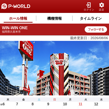
ログイン
設定
ホール情報
機種情報
タイムライン
WIN-WIN ONE
フォローする
福岡県久留米市
最終更新日：2026/08/06
木
金
土
日
月
火
水
6
7
8
9
10
11
12
8/