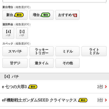
新台増台
（複数選択可）
新台
増台
おすすめ
遊技料金
（複数選択可）
【4】
【1】
パチ
パチ
スペック
（複数選択可）
ラッキー
ライト
スマパチ
ミドル
トリガー
ミドル
甘デジ
遊タイム
その他
【4】パチ
e 七つの大罪3
eF機動戦士ガンダムSEED クライマックス