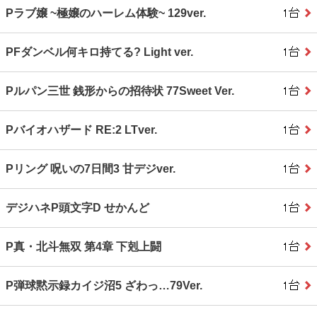
Pラブ嬢 ~極嬢のハーレム体験~ 129ver.
PFダンベル何キロ持てる? Light ver.
Pルパン三世 銭形からの招待状 77Sweet Ver.
Pバイオハザード RE:2 LTver.
Pリング 呪いの7日間3 甘デジver.
デジハネP頭文字D せかんど
P真・北斗無双 第4章 下剋上闘
P弾球黙示録カイジ沼5 ざわっ…79Ver.