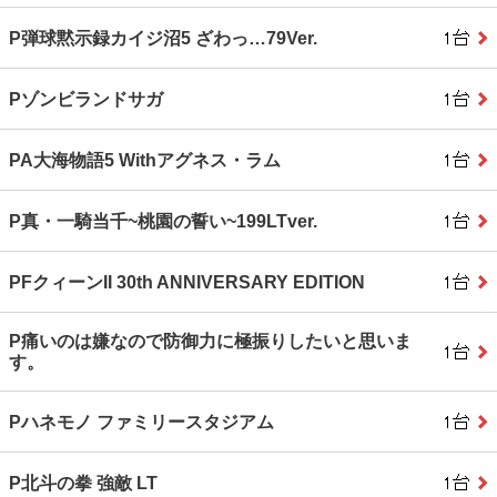
P弾球黙示録カイジ沼5 ざわっ…79Ver.
Pゾンビランドサガ
PA大海物語5 Withアグネス・ラム
P真・一騎当千~桃園の誓い~199LTver.
PFクィーンII 30th ANNIVERSARY EDITION
P痛いのは嫌なので防御力に極振りしたいと思いま
す。
Pハネモノ ファミリースタジアム
P北斗の拳 強敵 LT