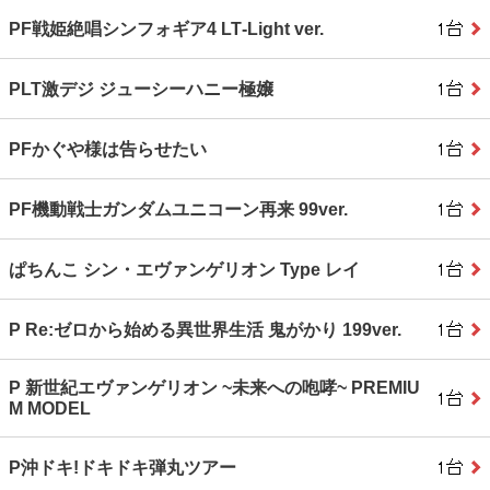
PF戦姫絶唱シンフォギア4 LT‐Light ver.
PLT激デジ ジューシーハニー極嬢
PFかぐや様は告らせたい
PF機動戦士ガンダムユニコーン再来 99ver.
ぱちんこ シン・エヴァンゲリオン Type レイ
P Re:ゼロから始める異世界生活 鬼がかり 199ver.
P 新世紀エヴァンゲリオン ~未来への咆哮~ PREMIU
M MODEL
P沖ドキ!ドキドキ弾丸ツアー