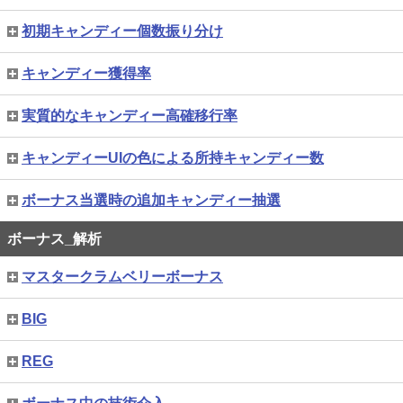
初期キャンディー個数振り分け
キャンディー獲得率
実質的なキャンディー高確移行率
キャンディーUIの色による所持キャンディー数
ボーナス当選時の追加キャンディー抽選
ボーナス_解析
マスタークラムベリーボーナス
BIG
REG