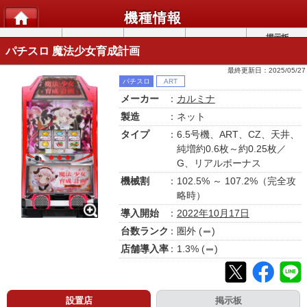
機種情報
掲示板
基本情報
設定推測
打ち方
解析情報
(328)
パチスロ 魔法少女育成計画
最終更新日：
2025/05/27
パチスロ
ART
メーカー
：
カルミナ
製造
：ネット
タイプ
：6.5号機、ART、CZ、天井、
純増約0.6枚～約0.25枚／
G、リアルボーナス
機械割
：102.5% ～ 107.2%（完全攻
略時）
導入開始
：
2022年10月17日
台数ランク
：
圏外
(
)
店舗導入率
：
1.3
% (
)
設置店
掲示板