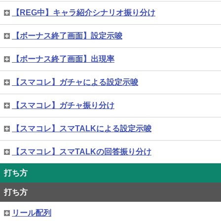
【REG中】キャラ紹介シナリオ振り分け
【ボーナス終了画面】設定示唆
【ボーナス終了画面】出現率
【スマコレ】ガチャによる設定示唆
【スマコレ】ガチャ振り分け
【スマコレ】スマTALKによる設定示唆
【スマコレ】スマTALKの回答振り分け
打ち方
打ち方
リール配列