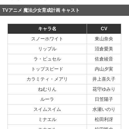
TVアニメ 魔法少女育成計画 キャスト
キャラ名
CV
スノーホワイト
東山奈央
リップル
沼倉愛美
ラ・ピュセル
佐倉綾音
トップスピード
内山夕実
カラミティ・メアリ
井上喜久子
ねむりん
花守ゆみり
ルーラ
日笠陽子
スイムスイム
水瀬いのり
ミナエル
松田利冴