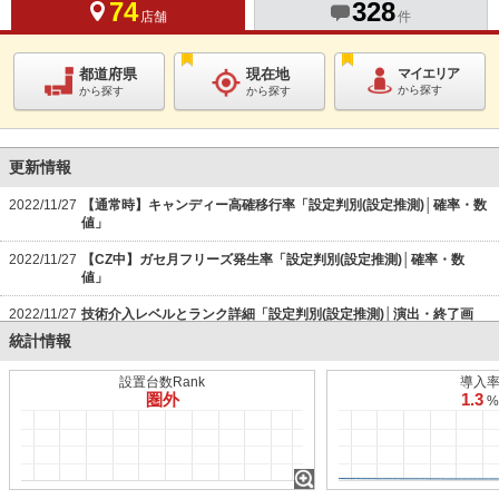
74
328
店舗
件
都道府県
現在地
マイエリア
から探す
から探す
から探す
更新情報
2022/11/27
【通常時】キャンディー高確移行率「設定判別(設定推測)│確率・数
値」
2022/11/27
【CZ中】ガセ月フリーズ発生率「設定判別(設定推測)│確率・数
値」
2022/11/27
技術介入レベルとランク詳細「設定判別(設定推測)│演出・終了画
面」
統計情報
2022/11/27
技術介入発生時の打ち方「打ち方」
設置台数Rank
導入
圏外
1.3
%
2022/11/27
確定画面中の「？」ナビ「ボーナス判別」
2022/11/27
SPガチャによるボーナス判別「ボーナス判別」
2022/11/27
ネガポジフリーズによるボーナス判別「ボーナス判別」