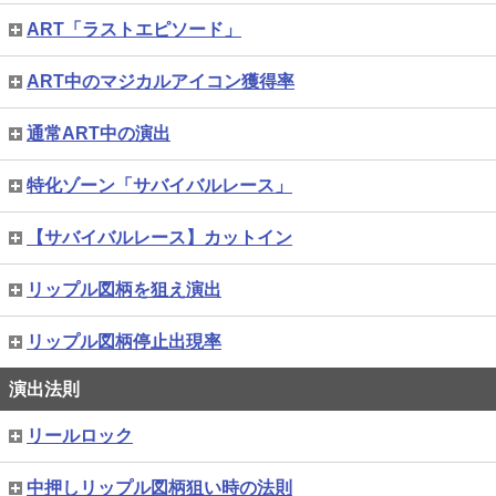
ART「ラストエピソード」
ART中のマジカルアイコン獲得率
通常ART中の演出
特化ゾーン「サバイバルレース」
【サバイバルレース】カットイン
リップル図柄を狙え演出
リップル図柄停止出現率
演出法則
リールロック
中押しリップル図柄狙い時の法則