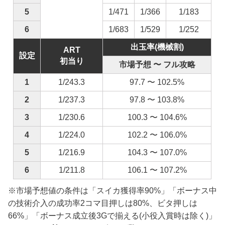
画面」
5
1/471
1/366
1/183
6
1/683
1/529
1/252
出玉率(機械割)
ART
設定
初当り
市場予想 〜 フル攻略
1
1/243.3
97.7 〜 102.5%
2
1/237.3
97.8 〜 103.8%
3
1/230.6
100.3 〜 104.6%
4
1/224.0
102.2 〜 106.0%
5
1/216.9
104.3 〜 107.0%
6
1/211.8
106.1 〜 107.2%
※市場予想値の条件は「スイカ獲得率90%」「ボーナス中
の技術介入の成功率2コマ目押しは80%、ビタ押しは
66%」「ボーナス成立後3Gで揃える(小役入賞時は除く)」