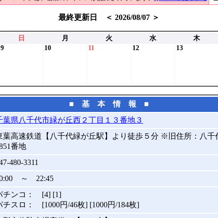
最終更新日 ＜ 2026/08/07 ＞
日
月
火
水
木
9
10
11
12
13
■ 基 本 情 報 ■
千葉県八千代市緑が丘西２丁目１３番地３
東葉高速鉄道【八千代緑が丘駅】より徒歩５分 ※旧住所：八千
1851番地
47-480-3311
0:00 ～ 22:45
パチンコ： [4] [1]
チスロ： [1000円/46枚] [1000円/184枚]