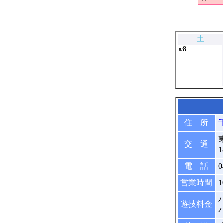
土
8
8/
住 所
交 通
電 話
0
営業時間
1
遊技料金
パ