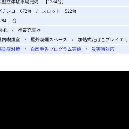
大型立体駐車場完備 【1284台】
パチンコ 672台 / スロット 522台
1284 台
Wi-Fi / 携帯充電器
屋内喫煙室 / 屋外喫煙スペース / 加熱式たばこプレイエリ
感染症対策
/
自己申告プログラム実施
/
災害時対応