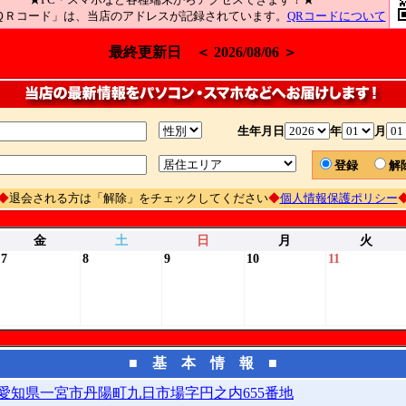
ＱＲコード」は、当店のアドレスが記録されています。
QRコードについて
最終更新日 ＜ 2026/08/06 ＞
生年月日
年
月
登録
◆
退会される方は「解除」をチェックしてください
◆
個人情報保護ポリシー
金
土
日
月
火
7
8
9
10
11
■ 基 本 情 報 ■
愛知県一宮市丹陽町九日市場字円之内655番地