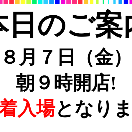
本日のご案
８月７日（金）
朝９時開店!
着入場
となり