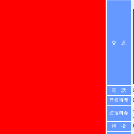
交 通
電 話
営業時間
遊技料金
特 徴