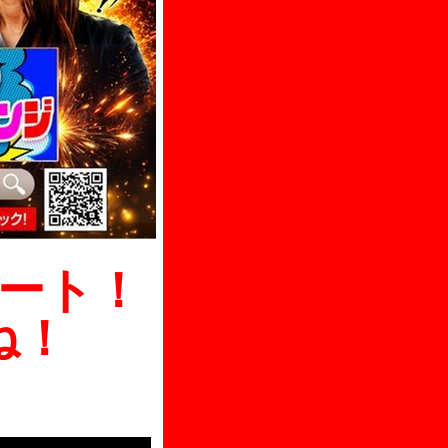
ート！
ね！