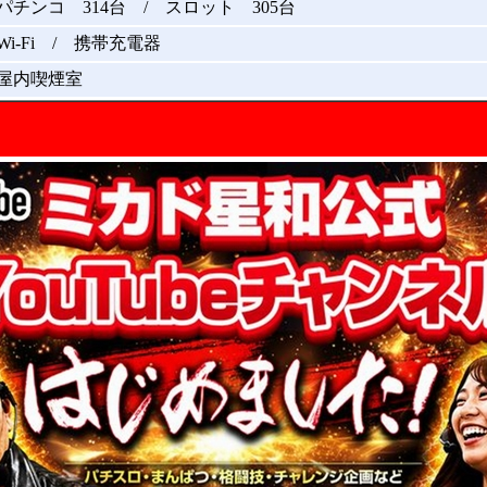
パチンコ 314台 / スロット 305台
Wi-Fi / 携帯充電器
屋内喫煙室