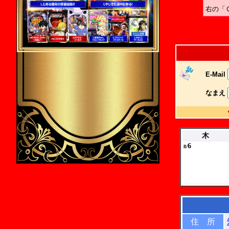
右の「
E-Mail
なまえ
木
6
8/
住 所