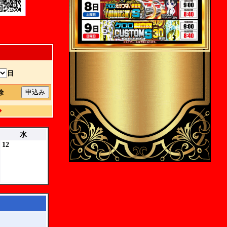
日
解除
◆
水
12