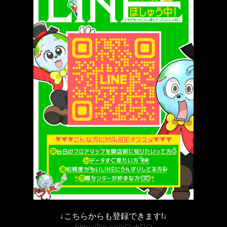
↓こちらからも登録できます!↓