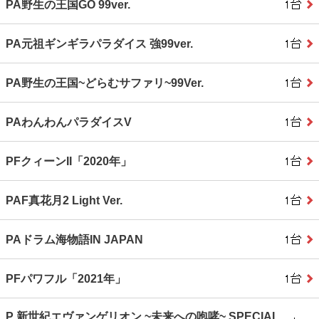
PA野生の王国GO 99ver.
PA元祖ギンギラパラダイス 強99ver.
PA野生の王国~どらむサファリ~99Ver.
PAわんわんパラダイスV
PFクィーンII「2020年」
PAF真花月2 Light Ver.
PAドラム海物語IN JAPAN
PFパワフル「2021年」
P 新世紀エヴァンゲリオン ~未来への咆哮~ SPECIAL