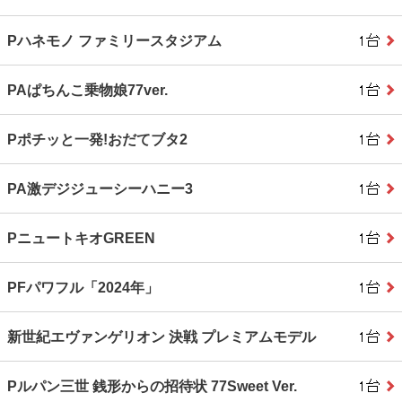
Pハネモノ ファミリースタジアム
PAぱちんこ乗物娘77ver.
Pポチッと一発!おだてブタ2
PA激デジジューシーハニー3
PニュートキオGREEN
PFパワフル「2024年」
新世紀エヴァンゲリオン 決戦 プレミアムモデル
Pルパン三世 銭形からの招待状 77Sweet Ver.