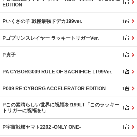
EDITION
Pいくさの子 戦極最強ドデカ199ver.
Pゴブリンスレイヤー ラッキートリガーVer.
P貞子
PA CYBORG009 RULE OF SACRIFICE LT99Ver.
P009 RE:CYBORG ACCELERATOR EDITION
Pこの素晴らしい世界に祝福を!199LT「このラッキー
トリガーに祝福を!」
P宇宙戦艦ヤマト2202 ‐ONLY ONE‐