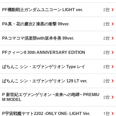
PF機動戦士ガンダムユニコーン LIGHT ver.
PA真・花の慶次2 漆黒の衝撃 99ver.
PAコマコマ倶楽部with坂本冬美 99ver.
PFクィーンII 30th ANNIVERSARY EDITION
ぱちんこ シン・エヴァンゲリオン Type レイ
ぱちんこ シン・エヴァンゲリオン 129 LT ver.
P 新世紀エヴァンゲリオン ~未来への咆哮~ PREMIU
M MODEL
P宇宙戦艦ヤマト2202 ‐ONLY ONE‐ LIGHT Ver.