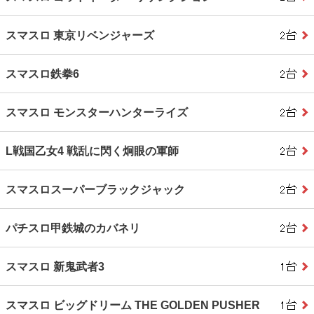
スマスロ 東京リベンジャーズ
スマスロ鉄拳6
スマスロ モンスターハンターライズ
L戦国乙女4 戦乱に閃く炯眼の軍師
スマスロスーパーブラックジャック
パチスロ甲鉄城のカバネリ
スマスロ 新鬼武者3
スマスロ ビッグドリーム THE GOLDEN PUSHER