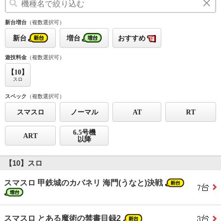
新台増台
（複数選択可）
新台
増台
おすすめ
遊技料金
（複数選択可）
【10】
スロ
スペック
（複数選択可）
スマスロ
ノーマル
AT
RT
6.5号機
ART
以降
【10】スロ
スマスロ 甲鉄城のカバネリ 海門(うなと)決戦
スマスロ とある魔術の禁書目録2