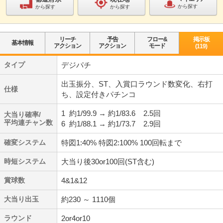
から探す
から探す
から探す
リーチ
予告
フロー&
掲示板
基本情報
アクション
アクション
モード
(119)
タイプ
デジパチ
出玉振分、ST、入賞口ラウンド数変化、右打
仕様
ち、設定付きパチンコ
1
約1/99.9 → 約1/83.6
2.5回
大当り確率/
平均連チャン数
6
約1/88.1 → 約1/73.7
2.9回
確変システム
特図1:40% 特図2:100% 100回転まで
時短システム
大当り後30or100回(ST含む)
賞球数
4&1&12
大当り出玉
約230 ～ 1110個
ラウンド
2or4or10