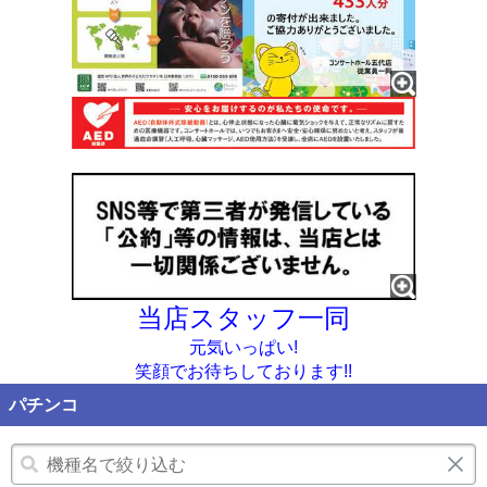
当店スタッフ一同
元気いっぱい!
笑顔で
お待ちしており
ます!!
パチンコ