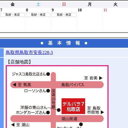
金
土
日
月
火
7
8
9
10
11
取材・来店
取材・来店
取材・来店
■ 基 本 情 報 ■
鳥取県鳥取市安長228-3
【店舗地図】