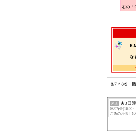
右の「
E-M
な
8/7＾8/
★3日
来店
08/07(金)16:00
ご飯のお供！10