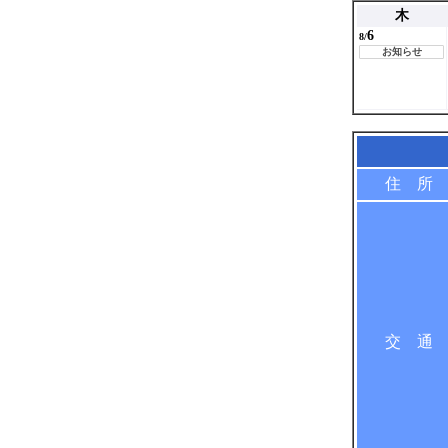
木
6
8/
お知らせ
住 所
交 通