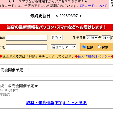
★PC・スマホなど各種端末からアクセスできます！★
ＱＲコード」は、当店のアドレスが記録されています。
QRコードについて
最終更新日 ＜ 2026/08/07 ＞
生年月日
年
ail
まえ
登録
解除
◆
退会される方は「解除」をチェックしてください
◆
個人情報保護ポリシー
9 販売会開催予定！！
連続！販売会開催予定★
～16:30 - 鳥取市
0円販売
取材・来店情報[PR]をもっと見る