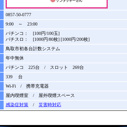
0857-50-0777
9:00 ～ 23:00
パチンコ： [100円/100玉]
パチスロ： [1000円/80枚] [1000円/200枚]
鳥取市初各台計数システム
年中無休
パチンコ 225台 / スロット 269台
339 台
Wi-Fi / 携帯充電器
屋内喫煙室 / 屋外喫煙スペース
感染症対策
/
災害時対応