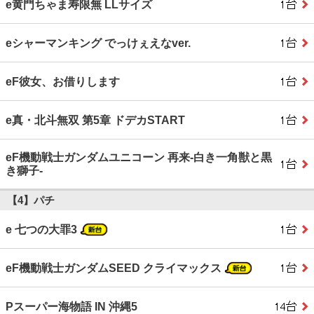
e黄門ちゃま寿限無 LLサイズ
eシャーマンキング でっけぇえなver.
eF彼女、お借りします
e真・北斗無双 第5章 ドデカSTART
eF機動戦士ガンダムユニコーン 再来‐白き一角獣と黒
き獅子‐
【4】パチ
e 七つの大罪3
eF機動戦士ガンダムSEED クライマックス
Pスーパー海物語 IN 沖縄5