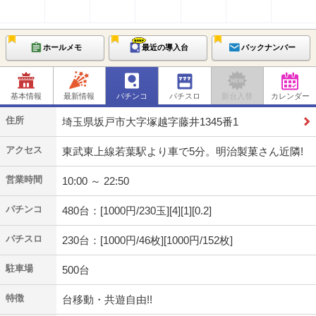
ホールメモ
最近の導入台
バックナンバー
基本情報
最新情報
パチンコ
パチスロ
新台入替
カレンダー
住所
埼玉県坂戸市大字塚越字藤井1345番1
アクセス
東武東上線若葉駅より車で5分。明治製菓さん近隣!
営業時間
10:00 ～ 22:50
パチンコ
480台：[1000円/230玉][4][1][0.2]
パチスロ
230台：[1000円/46枚][1000円/152枚]
駐車場
500台
特徴
台移動・共遊自由!!