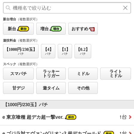
新台増台
（複数選択可）
新台
増台
おすすめ
遊技料金
（複数選択可）
【1000円/230玉】
【4】
【1】
【0.2】
パチ
パチ
パチ
パチ
スペック
（複数選択可）
ラッキー
ライト
スマパチ
ミドル
トリガー
ミドル
甘デジ
遊タイム
その他
【1000円/230玉】パチ
e 東京喰種 超デカ超一撃ver.
e ゴジラ対エヴァンゲリオン2 超デカゴールド