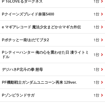
P ToLOVEるダークネス
Pクイーンズブレイド奈落5400
e マギアレコード 魔法少女まどか☆マギカ外伝
Pポチッと一発!おだてブタ2
Pシティーハンター 俺の心を震わせた日 凄ライトミ
ドル
デジハネP北斗の拳 慈母
PF機動戦士ガンダムユニコーン再来 129ver.
Pゾンビランドサガ