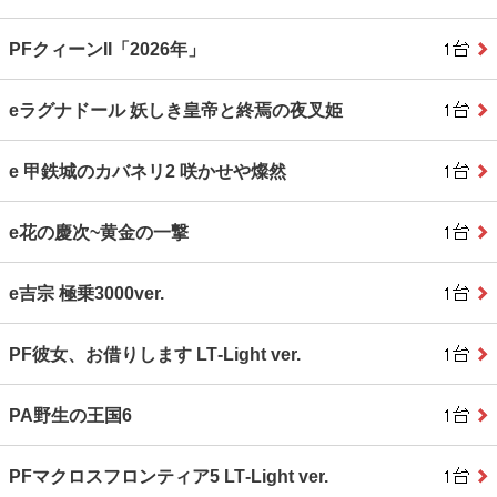
PFクィーンII「2026年」
eラグナドール 妖しき皇帝と終焉の夜叉姫
e 甲鉄城のカバネリ2 咲かせや燦然
e花の慶次~黄金の一撃
e吉宗 極乗3000ver.
PF彼女、お借りします LT‐Light ver.
PA野生の王国6
PFマクロスフロンティア5 LT‐Light ver.