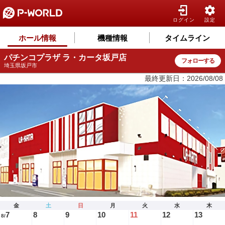
ログイン
設定
ホール情報
機種情報
タイムライン
パチンコプラザ ラ・カータ坂戸店
フォローする
埼玉県坂戸市
最終更新日：2026/08/08
金
土
日
月
火
水
木
7
8
9
10
11
12
13
8/