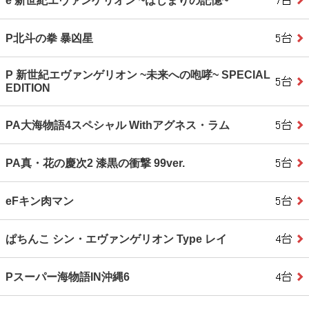
e 新世紀エヴァンゲリオン ~はじまりの記憶~
P北斗の拳 暴凶星
P 新世紀エヴァンゲリオン ~未来への咆哮~ SPECIAL
EDITION
PA大海物語4スペシャル Withアグネス・ラム
PA真・花の慶次2 漆黒の衝撃 99ver.
eFキン肉マン
ぱちんこ シン・エヴァンゲリオン Type レイ
Pスーパー海物語IN沖縄6