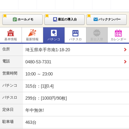
ホールメモ
最近の導入台
バックナンバー
基本情報
最新情報
パチンコ
パチスロ
新台入替
カレンダー
住所
埼玉県幸手市南1-18-20
電話
0480-53-7331
営業時間
10:00 ～ 23:00
パチンコ
315台：[1][0.4]
パチスロ
299台：[1000円/90枚]
定休日
年中無休!
駐車場
463台