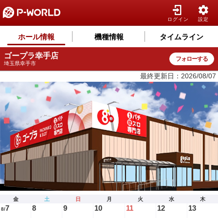
ログイン
設定
ホール情報
機種情報
タイムライン
ゴープラ幸手店
フォローする
埼玉県幸手市
最終更新日：2026/08/07
金
土
日
月
火
水
木
7
8
9
10
11
12
13
8/