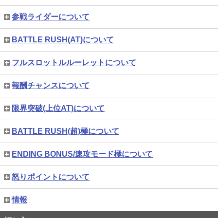
参戦ライダーについて
BATTLE RUSH(AT)について
フルスロットルルーレットについて
報酬チャンスについて
限界突破(上位AT)について
BATTLE RUSH(超)極について
ENDING BONUS/速攻モード極について
怒りポイントについて
情報