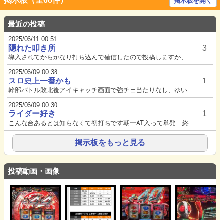
掲示板（全68件）
掲示板を開く
最近の投稿
2025/06/11 00:51
隠れた叩き所
3
導入されてからかなり打ち込んで確信したので投稿しますが、AT中の次回のG数を決めるパート「報酬チャンス」が実は５Gだった...
2025/06/09 00:38
スロ史上一番かも
1
幹部バトル敗北後アイキャッチ画面で強チェ当たりなし、ゆいタイムなし、参戦なし、撃破ポイントなしこれほどの無駄引きはないそ...
2025/06/09 00:30
ライダー好き
1
こんな台あるとは知らなくて初打ちです朝一AT入って単発 終了画面が大幹部で高設定強これ信用できますか？低設定でも出ますか...
掲示板をもっと見る
投稿動画・画像