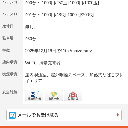
パチンコ
400台：[1000円/250玉][1000円/1000玉]
パチスロ
401台：[1000円/46枚][1000円/200枚]
定休日
無し。
駐車場
460台
特徴
2025年12月18日で11th Anniversary
店内環境
Wi-Fi、携帯充電器
喫煙環境
屋内喫煙室、屋外喫煙スペース、加熱式たばこプレ
イエリア
安全対策
メールでも受け取る