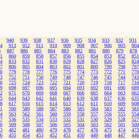
1
940
939
938
937
936
935
934
933
932
931
4
913
912
911
910
909
908
907
906
905
904
8
887
886
885
884
883
882
881
880
879
878
1
860
859
858
857
856
855
854
853
852
851
4
833
832
831
830
829
828
827
826
825
824
7
806
805
804
803
802
801
800
799
798
797
0
779
778
777
776
775
774
773
772
771
770
3
752
751
750
749
748
747
746
745
744
743
6
725
724
723
722
721
720
719
718
717
716
9
698
697
696
695
694
693
692
691
690
689
2
671
670
669
668
667
666
665
664
663
662
5
644
643
642
641
640
639
638
637
636
635
8
617
616
615
614
613
612
611
610
609
608
1
590
589
588
587
586
585
584
583
582
581
4
563
562
561
560
559
558
557
556
555
554
7
536
535
534
533
532
531
530
529
528
527
0
509
508
507
506
505
504
503
502
501
500
3
482
481
480
479
478
477
476
475
474
473
6
455
454
453
452
451
450
449
448
447
446