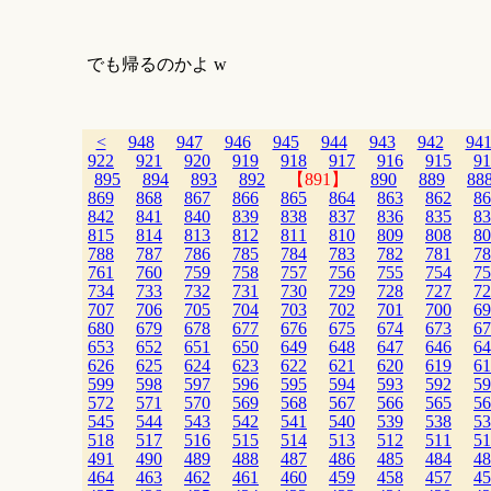
でも帰るのかよ w
<
948
947
946
945
944
943
942
94
922
921
920
919
918
917
916
915
91
895
894
893
892
【891】
890
889
88
869
868
867
866
865
864
863
862
86
842
841
840
839
838
837
836
835
83
815
814
813
812
811
810
809
808
80
788
787
786
785
784
783
782
781
78
761
760
759
758
757
756
755
754
75
734
733
732
731
730
729
728
727
72
707
706
705
704
703
702
701
700
69
680
679
678
677
676
675
674
673
67
653
652
651
650
649
648
647
646
64
626
625
624
623
622
621
620
619
61
599
598
597
596
595
594
593
592
59
572
571
570
569
568
567
566
565
56
545
544
543
542
541
540
539
538
53
518
517
516
515
514
513
512
511
51
491
490
489
488
487
486
485
484
48
464
463
462
461
460
459
458
457
45