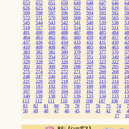
653
652
651
650
649
648
647
646
64
626
625
624
623
622
621
620
619
61
599
598
597
596
595
594
593
592
59
572
571
570
569
568
567
566
565
56
545
544
543
542
541
540
539
538
53
518
517
516
515
514
513
512
511
51
491
490
489
488
487
486
485
484
48
464
463
462
461
460
459
458
457
45
437
436
435
434
433
432
431
430
42
410
409
408
407
406
405
404
403
40
383
382
381
380
379
378
377
376
37
356
355
354
353
352
351
350
349
34
329
328
327
326
325
324
323
322
32
302
301
300
299
298
297
296
295
29
275
274
273
272
271
270
269
268
26
248
247
246
245
244
243
242
241
24
221
220
219
218
217
216
215
214
21
194
193
192
191
190
189
188
187
18
167
166
165
164
163
162
161
160
15
140
139
138
137
136
135
134
133
13
113
112
111
110
109
108
107
106
10
83
82
81
80
79
78
77
76
75
74
7
50
49
48
47
46
45
44
43
42
41
4
17
1
RE:《ハーデス》