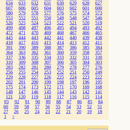
634
633
632
631
630
629
628
627
607
606
605
604
603
602
601
600
580
579
578
577
576
575
574
573
553
552
551
550
549
548
547
546
526
525
524
523
522
521
520
519
499
498
497
496
495
494
493
492
472
471
470
469
468
467
466
465
445
444
443
442
441
440
439
438
418
417
416
415
414
413
412
411
391
390
389
388
387
386
385
384
364
363
362
361
360
359
358
357
337
336
335
334
333
332
331
330
310
309
308
307
306
305
304
303
283
282
281
280
279
278
277
276
256
255
254
253
252
251
250
249
229
228
227
226
225
224
223
222
202
201
200
199
198
197
196
195
175
174
173
172
171
170
169
168
148
147
146
145
144
143
142
141
121
120
119
118
117
116
115
114
93
92
91
90
89
88
87
86
85
84
60
59
58
57
56
55
54
53
52
51
27
26
25
24
23
22
21
20
19
18
1
>