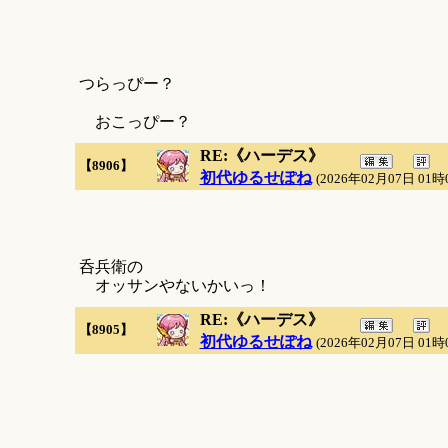
つらっぴー？
おこっぴー？
RE:《ハーデス》
【8906】
初代ゆるせぽね
(2026年02月07日 01時
呑兵衛の
オッサンやないかいっ！
RE:《ハーデス》
【8905】
初代ゆるせぽね
(2026年02月07日 01時