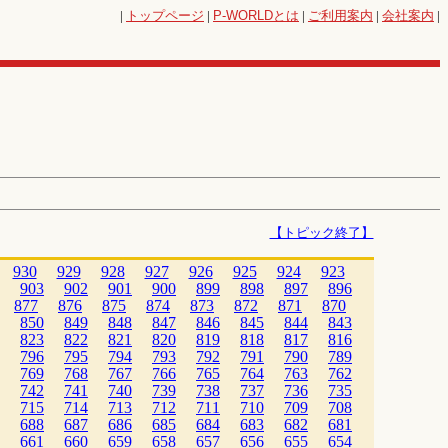
|
トップページ
|
P-WORLD
とは
|
ご利用案内
|
会社案内
|
【トピック終了】
930
929
928
927
926
925
924
923
903
902
901
900
899
898
897
896
877
876
875
874
873
872
871
870
850
849
848
847
846
845
844
843
823
822
821
820
819
818
817
816
796
795
794
793
792
791
790
789
769
768
767
766
765
764
763
762
742
741
740
739
738
737
736
735
715
714
713
712
711
710
709
708
688
687
686
685
684
683
682
681
661
660
659
658
657
656
655
654