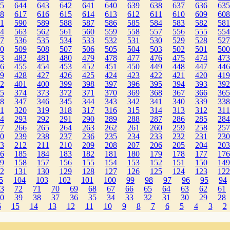
5
644
643
642
641
640
639
638
637
636
635
8
617
616
615
614
613
612
611
610
609
608
1
590
589
588
587
586
585
584
583
582
581
4
563
562
561
560
559
558
557
556
555
554
7
536
535
534
533
532
531
530
529
528
527
0
509
508
507
506
505
504
503
502
501
500
3
482
481
480
479
478
477
476
475
474
473
6
455
454
453
452
451
450
449
448
447
446
9
428
427
426
425
424
423
422
421
420
419
2
401
400
399
398
397
396
395
394
393
392
5
374
373
372
371
370
369
368
367
366
365
8
347
346
345
344
343
342
341
340
339
338
1
320
319
318
317
316
315
314
313
312
311
4
293
292
291
290
289
288
287
286
285
284
7
266
265
264
263
262
261
260
259
258
257
0
239
238
237
236
235
234
233
232
231
230
3
212
211
210
209
208
207
206
205
204
203
6
185
184
183
182
181
180
179
178
177
176
9
158
157
156
155
154
153
152
151
150
149
2
131
130
129
128
127
126
125
124
123
122
5
104
103
102
101
100
99
98
97
96
95
94
3
72
71
70
69
68
67
66
65
64
63
62
61
0
39
38
37
36
35
34
33
32
31
30
29
28
6
15
14
13
12
11
10
9
8
7
6
5
4
3
2