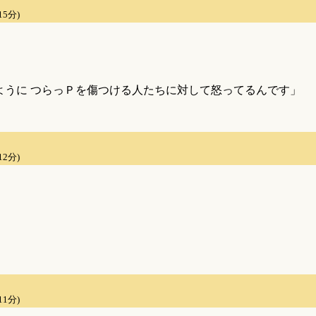
15分)
ように つらっＰを傷つける人たちに対して怒ってるんです」
12分)
11分)