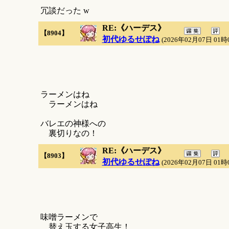
冗談だった w
RE:《ハーデス》
【8904】
初代ゆるせぽね
(2026年02月07日 01時
ラーメンはね
ラーメンはね
バレエの神様への
裏切りなの！
RE:《ハーデス》
【8903】
初代ゆるせぽね
(2026年02月07日 01時
味噌ラーメンで
替え玉する女子高生！