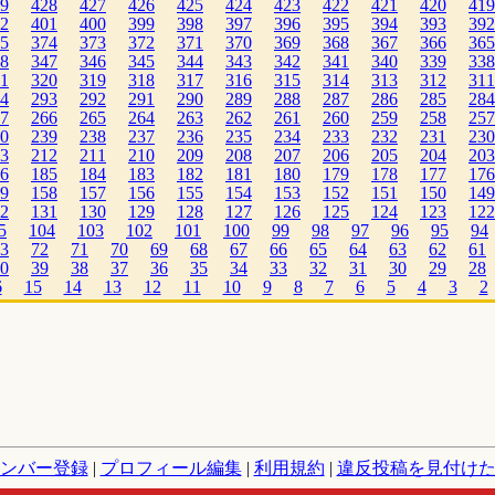
9
428
427
426
425
424
423
422
421
420
419
2
401
400
399
398
397
396
395
394
393
392
5
374
373
372
371
370
369
368
367
366
365
8
347
346
345
344
343
342
341
340
339
338
1
320
319
318
317
316
315
314
313
312
311
4
293
292
291
290
289
288
287
286
285
284
7
266
265
264
263
262
261
260
259
258
257
0
239
238
237
236
235
234
233
232
231
230
3
212
211
210
209
208
207
206
205
204
203
6
185
184
183
182
181
180
179
178
177
176
9
158
157
156
155
154
153
152
151
150
149
2
131
130
129
128
127
126
125
124
123
122
5
104
103
102
101
100
99
98
97
96
95
94
3
72
71
70
69
68
67
66
65
64
63
62
61
0
39
38
37
36
35
34
33
32
31
30
29
28
6
15
14
13
12
11
10
9
8
7
6
5
4
3
2
ンバー登録
|
プロフィール編集
|
利用規約
|
違反投稿を見付け