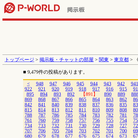
トップページ
>
掲示板・チャットの部屋
>
関東
>
東京都
> 
■ 9,479件の投稿があります。
<
948
947
946
945
944
943
942
94
922
921
920
919
918
917
916
915
91
895
894
893
892
【891】
890
889
88
869
868
867
866
865
864
863
862
86
842
841
840
839
838
837
836
835
83
815
814
813
812
811
810
809
808
80
788
787
786
785
784
783
782
781
78
761
760
759
758
757
756
755
754
75
734
733
732
731
730
729
728
727
72
707
706
705
704
703
702
701
700
69
680
679
678
677
676
675
674
673
67