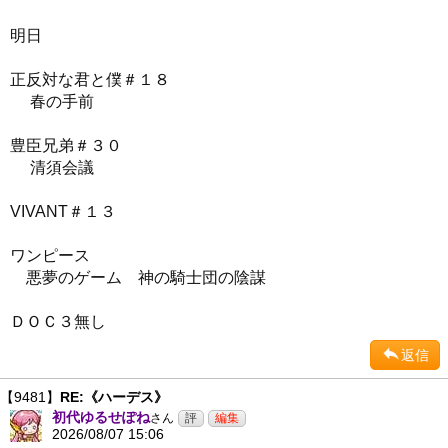
明日
正反対な君と僕＃１８
春の手前
豊臣兄弟＃３０
清須会議
VIVANT＃１３
ワンピース
悪夢のゲーム 神の騎士団の陰謀
ＤＯＣ３無し
返信
【9481】
RE:《ハーデス》
初代ゆるせぽね
さん
2026/08/07 15:06