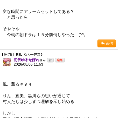
変な時間にアラームセットしてある？
と思ったら
そやそや
今朝の朝ドラは１５分前倒しやった (^^;
返信
【9475】
RE:《ハーデス》
初代ゆるせぽね
さん
2026/08/05 11:53
風、薫る＃９４
りん、直美、黒川らの思いが通じて
村人たちは少しずつ理解を示し始める
しかし