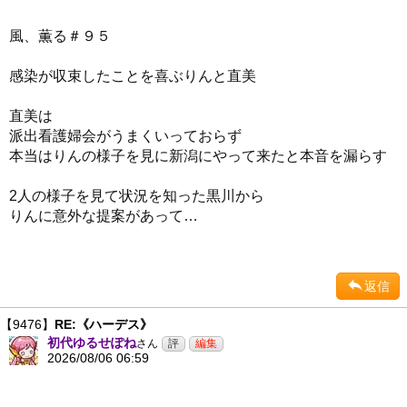
風、薫る＃９５
感染が収束したことを喜ぶりんと直美
直美は
派出看護婦会がうまくいっておらず
本当はりんの様子を見に新潟にやって来たと本音を漏らす
2人の様子を見て状況を知った黒川から
りんに意外な提案があって…
返信
【9476】
RE:《ハーデス》
初代ゆるせぽね
さん
2026/08/06 06:59