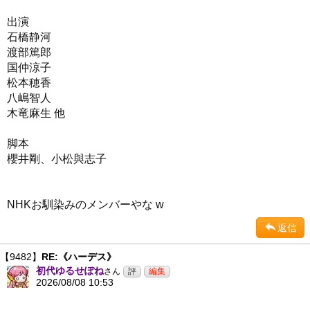
出演
石橋静河
渡部篤郎
国仲涼子
松本穂香
八嶋智人
木竜麻生 他
脚本
櫻井剛、小松與志子
NHKお馴染みのメンバーやな w
返信
【9482】
RE:《ハーデス》
初代ゆるせぽね
さん
2026/08/08 10:53