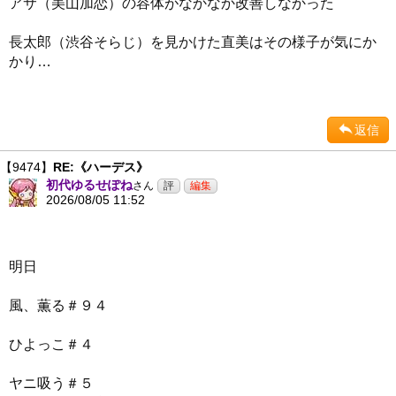
アサ（美山加恋）の容体がなかなか改善しなかった
長太郎（渋谷そらじ）を見かけた直美はその様子が気にか
かり…
返信
【9474】
RE:《ハーデス》
初代ゆるせぽね
さん
2026/08/05 11:52
明日
風、薫る＃９４
ひよっこ＃４
ヤニ吸う＃５