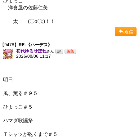
ひよっこ
洋食屋の佐藤仁美…
太 (〇o〇;)！！
返信
【9478】
RE:《ハーデス》
初代ゆるせぽね
さん
2026/08/06 11:17
明日
風、薫る＃９５
ひよっこ＃５
ハマダ歌謡祭
Ｔシャツが乾くまで＃５