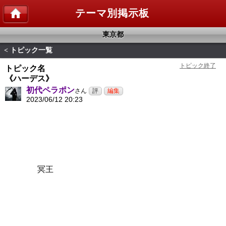
テーマ別掲示板
東京都
トピック一覧
<
トピック名
《ハーデス》
初代ペラポン
さん
2023/06/12 20:23
冥王