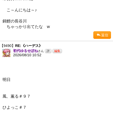
こ～んにちは～♪
錦鯉の長谷川
ちゃっかり出てたな w
返信
【9490】
RE:《ハーデス》
初代ゆるせぽね
さん
2026/08/10 10:52
明日
風、薫る＃９７
ひよっこ＃７