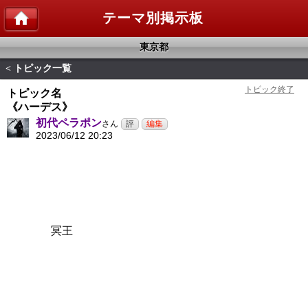
テーマ別掲示板
東京都
トピック一覧
<
トピック名
《ハーデス》
初代ペラポン
さん
2023/06/12 20:23
冥王