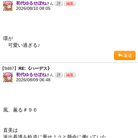
初代ゆるせぽね
さん
2026/08/10 08:05
環が
可愛い過ぎる♪
返信
【9487】
RE:《ハーデス》
初代ゆるせぽね
さん
2026/08/09 06:48
風、薫る＃９６
直美は
派出看護を軌道に乗せようと懸命に働いていた