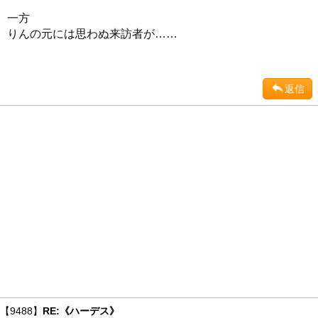
一方
りんの元には思わぬ来訪者が……
返信
【9488】
RE:《ハーデス》