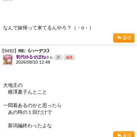
なんで妹帰って来てるんやろ？（・ο・）
返信
【9492】
RE:《ハーデス》
初代ゆるせぽね
さん
2026/08/10 12:48
大地主の
横澤夏子んとこと
一悶着あるのかと思ったら
あの時の１回だけで
新潟編終わったよな
返信