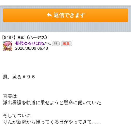
返信できます
【9487】
RE:《ハーデス》
初代ゆるせぽね
さん
2026/08/09 06:48
風、薫る＃９６
直美は
派出看護を軌道に乗せようと懸命に働いていた
そしてついに
りんが新潟から帰ってくる日がやってきて……