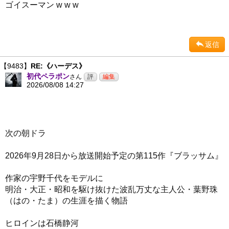
ゴイスーマン w w w
返信
【9483】
RE:《ハーデス》
初代ペラポン
さん
2026/08/08 14:27
次の朝ドラ
2026年9月28日から放送開始予定の第115作『ブラッサム』
作家の宇野千代をモデルに
明治・大正・昭和を駆け抜けた波乱万丈な主人公・葉野珠
（はの・たま）の生涯を描く物語
ヒロインは石橋静河