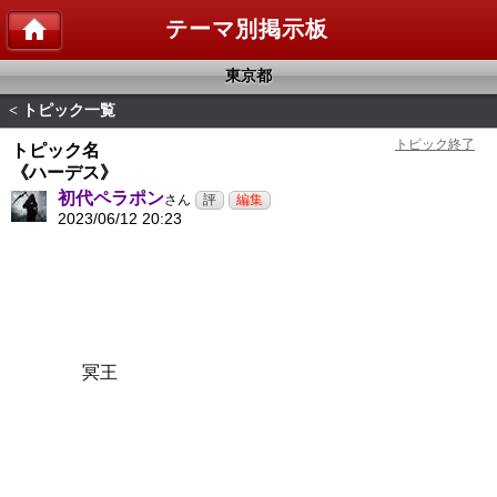
テーマ別掲示板
東京都
トピック一覧
<
トピック名
《ハーデス》
初代ペラポン
さん
2023/06/12 20:23
冥王