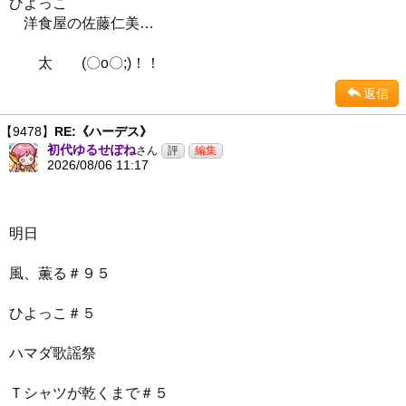
ひよっこ
洋食屋の佐藤仁美…
太 (〇o〇;)！！
返信
【9478】
RE:《ハーデス》
初代ゆるせぽね
さん
2026/08/06 11:17
明日
風、薫る＃９５
ひよっこ＃５
ハマダ歌謡祭
Ｔシャツが乾くまで＃５