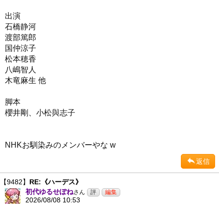
出演
石橋静河
渡部篤郎
国仲涼子
松本穂香
八嶋智人
木竜麻生 他
脚本
櫻井剛、小松與志子
NHKお馴染みのメンバーやな w
返信
【9482】
RE:《ハーデス》
初代ゆるせぽね
さん
2026/08/08 10:53