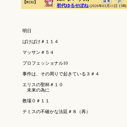
【9131】
初代ゆるせぽね
(2026年03月11日 15時
明日
ばけばけ＃１１４
マッサン＃５４
プロフェッショナル10
事件は、その周りで起きている３＃４
エリスの聖杯＃１０
未来の為に
教場０＃１１
テミスの不確かな法廷＃８（再）