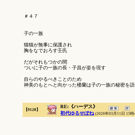
＃４７
子の一族
猫猫が無事に保護され
胸をなでおろす壬氏
だがそれもつかの間
ついに子の一族の長・子昌が姿を現す
自らのやるべきことのため
神美のもとへと向かった楼蘭は子の一族の秘密を語
RE:《ハーデス》
【9128】
初代ゆるせぽね
(2026年03月11日 15時