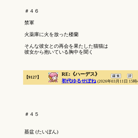
＃４６
禁軍
火薬庫に火を放った楼蘭
そんな彼女との再会を果たした猫猫は
彼女から抱いている胸中を聞く
RE:《ハーデス》
【9127】
初代ゆるせぽね
(2026年03月11日 15時
＃４５
蟇盆 (たいぼん)