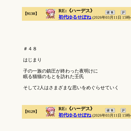
RE:《ハーデス》
【9130】
初代ゆるせぽね
(2026年03月11日 15時
＃４８
はじまり
子の一族の鎮圧が終わった夜明けに
眠る猫猫のもとを訪れた壬氏
そして2人はさまざまな思いをめぐらせていく
RE:《ハーデス》
【9129】
初代ゆるせぽね
(2026年03月11日 15時