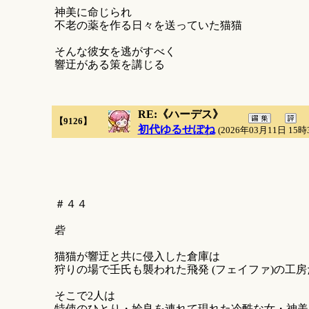
神美に命じられ
不老の薬を作る日々を送っていた猫猫
そんな彼女を逃がすべく
響迂がある策を講じる
RE:《ハーデス》
【9126】
初代ゆるせぽね
(2026年03月11日 15時
＃４４
砦
猫猫が響迂と共に侵入した倉庫は
狩りの場で壬氏も襲われた飛発 (フェイファ)の工
そこで2人は
特使のひとり・姶良を連れて現れた冷酷な女・神美