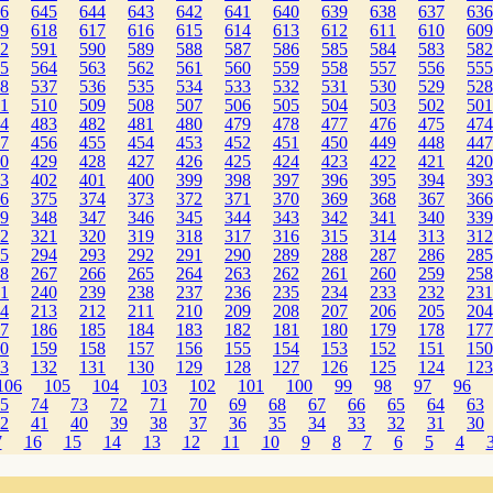
6
645
644
643
642
641
640
639
638
637
636
9
618
617
616
615
614
613
612
611
610
609
2
591
590
589
588
587
586
585
584
583
582
5
564
563
562
561
560
559
558
557
556
555
8
537
536
535
534
533
532
531
530
529
528
1
510
509
508
507
506
505
504
503
502
501
4
483
482
481
480
479
478
477
476
475
474
7
456
455
454
453
452
451
450
449
448
447
0
429
428
427
426
425
424
423
422
421
420
3
402
401
400
399
398
397
396
395
394
393
6
375
374
373
372
371
370
369
368
367
366
9
348
347
346
345
344
343
342
341
340
339
2
321
320
319
318
317
316
315
314
313
312
5
294
293
292
291
290
289
288
287
286
285
8
267
266
265
264
263
262
261
260
259
258
1
240
239
238
237
236
235
234
233
232
231
4
213
212
211
210
209
208
207
206
205
204
7
186
185
184
183
182
181
180
179
178
177
0
159
158
157
156
155
154
153
152
151
150
3
132
131
130
129
128
127
126
125
124
123
106
105
104
103
102
101
100
99
98
97
96
5
74
73
72
71
70
69
68
67
66
65
64
63
2
41
40
39
38
37
36
35
34
33
32
31
30
7
16
15
14
13
12
11
10
9
8
7
6
5
4