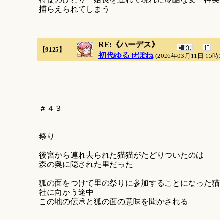
捕らえられてしまう
RE:《ハーデス》
【9125】
初代ゆるせぽね
(2026年03月11日 15時
＃４３
祭り
後宮から連れ去られた猫猫がたどりついたのは
森の奥に隠された里だった
狐の面をつけて里の祭りに参加することになった猫
社に向かう途中
この地の伝承と狐の面の意味を聞かされる