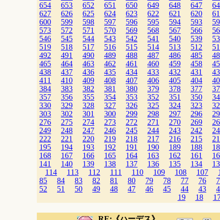
654
653
652
651
650
649
648
647
64
627
626
625
624
623
622
621
620
61
600
599
598
597
596
595
594
593
59
573
572
571
570
569
568
567
566
56
546
545
544
543
542
541
540
539
53
519
518
517
516
515
514
513
512
51
492
491
490
489
488
487
486
485
48
465
464
463
462
461
460
459
458
45
438
437
436
435
434
433
432
431
43
411
410
409
408
407
406
405
404
40
384
383
382
381
380
379
378
377
37
357
356
355
354
353
352
351
350
34
330
329
328
327
326
325
324
323
32
303
302
301
300
299
298
297
296
29
276
275
274
273
272
271
270
269
26
249
248
247
246
245
244
243
242
24
222
221
220
219
218
217
216
215
21
195
194
193
192
191
190
189
188
18
168
167
166
165
164
163
162
161
16
141
140
139
138
137
136
135
134
13
114
113
112
111
110
109
108
107
85
84
83
82
81
80
79
78
77
76
7
52
51
50
49
48
47
46
45
44
43
4
19
18
1
RE:《ハーデス》