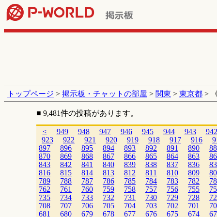
トップページ
>
掲示板・チャットの部屋
>
関東
>
東京都
> 
■ 9,481件の投稿があります。
<
949
948
947
946
945
944
943
94
923
922
921
920
919
918
917
916
9
897
896
895
894
893
892
891
890
88
870
869
868
867
866
865
864
863
86
843
842
841
840
839
838
837
836
83
816
815
814
813
812
811
810
809
80
789
788
787
786
785
784
783
782
78
762
761
760
759
758
757
756
755
75
735
734
733
732
731
730
729
728
72
708
707
706
705
704
703
702
701
70
681
680
679
678
677
676
675
674
67