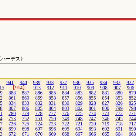
《ハーデス》
2
941
940
939
938
937
936
935
934
933
932
15
【914】
913
912
911
910
909
908
907
906
9
888
887
886
885
884
883
882
881
880
879
2
861
860
859
858
857
856
855
854
853
852
5
834
833
832
831
830
829
828
827
826
825
8
807
806
805
804
803
802
801
800
799
798
1
780
779
778
777
776
775
774
773
772
771
4
753
752
751
750
749
748
747
746
745
744
7
726
725
724
723
722
721
720
719
718
717
0
699
698
697
696
695
694
693
692
691
690
3
672
671
670
669
668
667
666
665
664
663