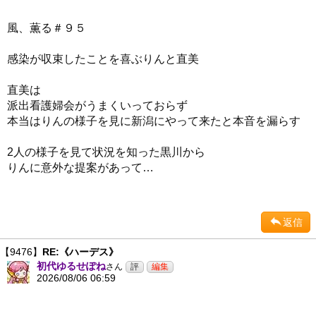
風、薫る＃９５
感染が収束したことを喜ぶりんと直美
直美は
派出看護婦会がうまくいっておらず
本当はりんの様子を見に新潟にやって来たと本音を漏らす
2人の様子を見て状況を知った黒川から
りんに意外な提案があって…
返信
【9476】
RE:《ハーデス》
初代ゆるせぽね
さん
2026/08/06 06:59