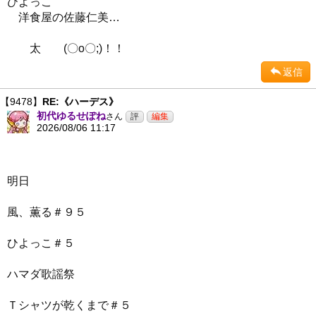
ひよっこ
洋食屋の佐藤仁美…
太 (〇o〇;)！！
返信
【9478】
RE:《ハーデス》
初代ゆるせぽね
さん
2026/08/06 11:17
明日
風、薫る＃９５
ひよっこ＃５
ハマダ歌謡祭
Ｔシャツが乾くまで＃５