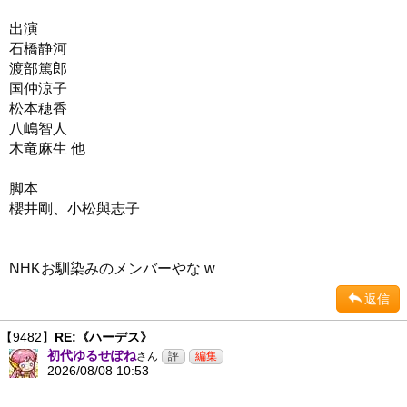
出演
石橋静河
渡部篤郎
国仲涼子
松本穂香
八嶋智人
木竜麻生 他
脚本
櫻井剛、小松與志子
NHKお馴染みのメンバーやな w
返信
【9482】
RE:《ハーデス》
初代ゆるせぽね
さん
2026/08/08 10:53