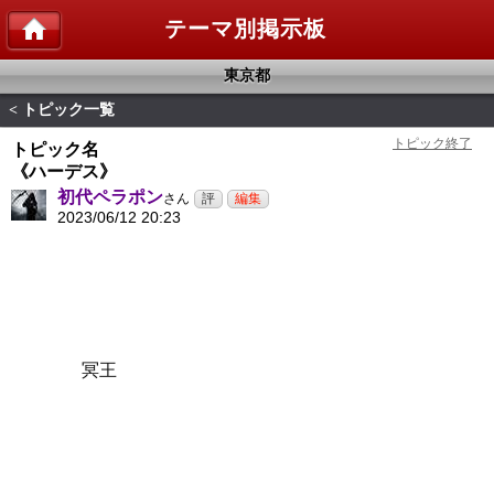
テーマ別掲示板
東京都
トピック一覧
<
トピック名
《ハーデス》
初代ペラポン
さん
2023/06/12 20:23
冥王