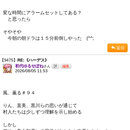
変な時間にアラームセットしてある？
と思ったら
そやそや
今朝の朝ドラは１５分前倒しやった (^^;
返信
【9475】
RE:《ハーデス》
初代ゆるせぽね
さん
2026/08/05 11:53
風、薫る＃９４
りん、直美、黒川らの思いが通じて
村人たちは少しずつ理解を示し始める
しかし