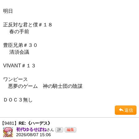
明日
正反対な君と僕＃１８
春の手前
豊臣兄弟＃３０
清須会議
VIVANT＃１３
ワンピース
悪夢のゲーム 神の騎士団の陰謀
ＤＯＣ３無し
返信
【9481】
RE:《ハーデス》
初代ゆるせぽね
さん
2026/08/07 15:06