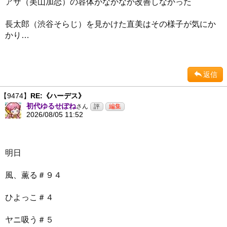
アサ（美山加恋）の容体がなかなか改善しなかった
長太郎（渋谷そらじ）を見かけた直美はその様子が気にか
かり…
返信
【9474】
RE:《ハーデス》
初代ゆるせぽね
さん
2026/08/05 11:52
明日
風、薫る＃９４
ひよっこ＃４
ヤニ吸う＃５