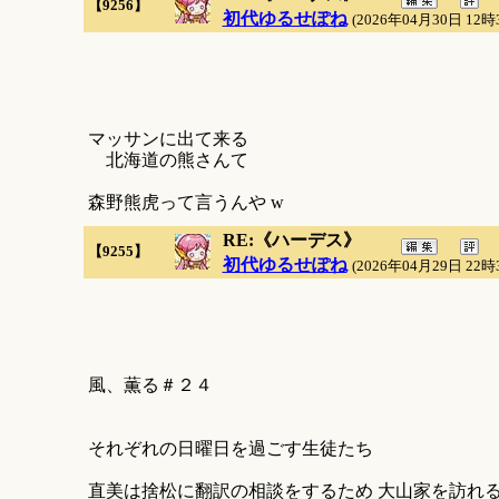
【9256】
初代ゆるせぽね
(2026年04月30日 12時
マッサンに出て来る
北海道の熊さんて
森野熊虎って言うんや w
RE:《ハーデス》
【9255】
初代ゆるせぽね
(2026年04月29日 22時
風、薫る＃２４
それぞれの日曜日を過ごす生徒たち
直美は捨松に翻訳の相談をするため 大山家を訪れ