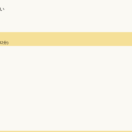
い
32分)