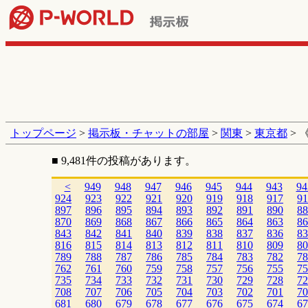
トップページ
>
掲示板・チャットの部屋
>
関東
>
東京都
> 
■ 9,481件の投稿があります。
<
949
948
947
946
945
944
943
94
924
923
922
921
920
919
918
917
91
897
896
895
894
893
892
891
890
88
870
869
868
867
866
865
864
863
86
843
842
841
840
839
838
837
836
83
816
815
814
813
812
811
810
809
80
789
788
787
786
785
784
783
782
78
762
761
760
759
758
757
756
755
75
735
734
733
732
731
730
729
728
72
708
707
706
705
704
703
702
701
70
681
680
679
678
677
676
675
674
67