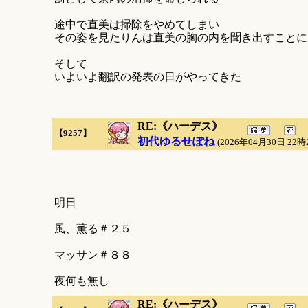
途中で直美は掃除をやめてしまい
その姿を見たりんは直美の胸の内を聞き出すことに
そして
いよいよ翻訳の発表の日がやってきた
RE:《ハーデス》
【9257】
初代ゆるせぽね
(2026年04月30日 22時
明日
風、薫る＃２５
マッサン＃８８
夜何も無し
RE:《ハーデス》