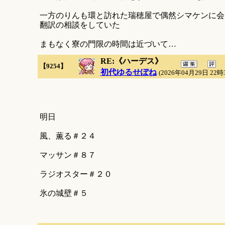
一方のりんも環と訪れた瑞穂屋で偶然シマケンに会
翻訳の相談をしていた
まもなく寮の門限の時間は近づいて…
RE:《ハーデス》
【9254】
初代ゆるせぽね
(2026年04月29日 22時
明日
風、薫る＃２４
マッサン＃８７
ラジオスター＃２０
氷の城壁＃５