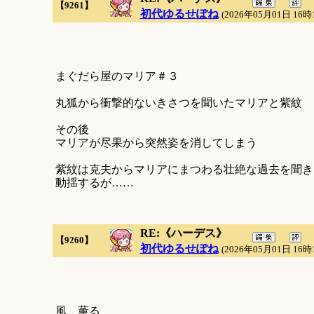
【9261】
初代ゆるせぽね
(2026年05月01日 16時
まぐだら屋のマリア＃３
丸狐から衝撃的ないきさつを聞いたマリアと紫紋
その後
マリアが尽果から突然姿を消してしまう
紫紋は克夫からマリアにまつわる壮絶な過去を聞き
動揺するが……
RE:《ハーデス》
【9260】
初代ゆるせぽね
(2026年05月01日 16時
風、薫る