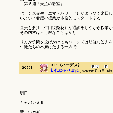
第６週『天泣の教室』
バーンズ先生（エマ・ハワード）がようやく来日し
いよいよ看護の授業が本格的にスタートする
直美と多江（生田絵梨花）が通訳をしながら授業が
その内容は不可解なことばかり
りんが質問を投げかけてもバーンズは明確な答えを
生徒たちの不満はたまる一方で……
RE:《ハーデス》
【9259】
初代ゆるせぽね
(2026年05月01日 16時
明日
ギャバン＃９
新しいカギ