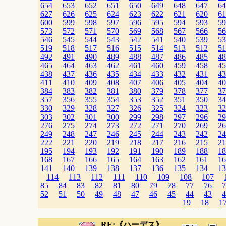
654
653
652
651
650
649
648
647
64
627
626
625
624
623
622
621
620
61
600
599
598
597
596
595
594
593
59
573
572
571
570
569
568
567
566
56
546
545
544
543
542
541
540
539
53
519
518
517
516
515
514
513
512
51
492
491
490
489
488
487
486
485
48
465
464
463
462
461
460
459
458
45
438
437
436
435
434
433
432
431
43
411
410
409
408
407
406
405
404
40
384
383
382
381
380
379
378
377
37
357
356
355
354
353
352
351
350
34
330
329
328
327
326
325
324
323
32
303
302
301
300
299
298
297
296
29
276
275
274
273
272
271
270
269
26
249
248
247
246
245
244
243
242
24
222
221
220
219
218
217
216
215
21
195
194
193
192
191
190
189
188
18
168
167
166
165
164
163
162
161
16
141
140
139
138
137
136
135
134
13
114
113
112
111
110
109
108
107
85
84
83
82
81
80
79
78
77
76
7
52
51
50
49
48
47
46
45
44
43
4
19
18
1
RE:《ハーデス》