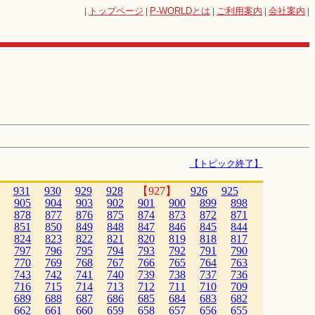
|
トップページ
|
P-WORLD
とは
|
ご利用案内
|
会社案内
|
【トピック終了】
931
930
929
928
【927】
926
925
905
904
903
902
901
900
899
898
878
877
876
875
874
873
872
871
851
850
849
848
847
846
845
844
824
823
822
821
820
819
818
817
797
796
795
794
793
792
791
790
770
769
768
767
766
765
764
763
743
742
741
740
739
738
737
736
716
715
714
713
712
711
710
709
689
688
687
686
685
684
683
682
662
661
660
659
658
657
656
655