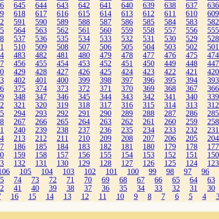
6
645
644
643
642
641
640
639
638
637
636
9
618
617
616
615
614
613
612
611
610
609
2
591
590
589
588
587
586
585
584
583
582
5
564
563
562
561
560
559
558
557
556
555
8
537
536
535
534
533
532
531
530
529
528
1
510
509
508
507
506
505
504
503
502
501
4
483
482
481
480
479
478
477
476
475
474
7
456
455
454
453
452
451
450
449
448
447
0
429
428
427
426
425
424
423
422
421
420
3
402
401
400
399
398
397
396
395
394
393
6
375
374
373
372
371
370
369
368
367
366
9
348
347
346
345
344
343
342
341
340
339
2
321
320
319
318
317
316
315
314
313
312
5
294
293
292
291
290
289
288
287
286
285
8
267
266
265
264
263
262
261
260
259
258
1
240
239
238
237
236
235
234
233
232
231
4
213
212
211
210
209
208
207
206
205
204
7
186
185
184
183
182
181
180
179
178
177
0
159
158
157
156
155
154
153
152
151
150
3
132
131
130
129
128
127
126
125
124
123
106
105
104
103
102
101
100
99
98
97
96
5
74
73
72
71
70
69
68
67
66
65
64
63
2
41
40
39
38
37
36
35
34
33
32
31
30
7
16
15
14
13
12
11
10
9
8
7
6
5
4