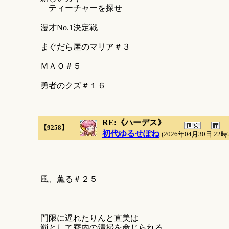
ティーチャーを探せ
漫才No.1決定戦
まぐだら屋のマリア＃３
ＭＡＯ＃５
勇者のクズ＃１６
RE:《ハーデス》
【9258】
初代ゆるせぽね
(2026年04月30日 22時
風、薫る＃２５
門限に遅れたりんと直美は
罰として寮内の清掃を命じられる