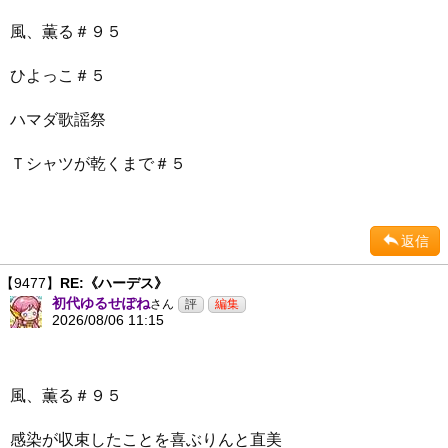
風、薫る＃９５
ひよっこ＃５
ハマダ歌謡祭
Ｔシャツが乾くまで＃５
返信
【9477】
RE:《ハーデス》
初代ゆるせぽね
さん
2026/08/06 11:15
風、薫る＃９５
感染が収束したことを喜ぶりんと直美