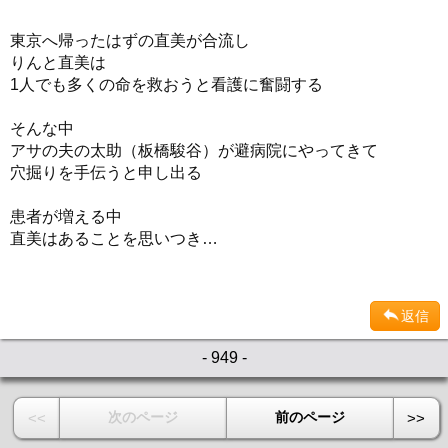
東京へ帰ったはずの直美が合流し
りんと直美は
1人でも多くの命を救おうと看護に奮闘する
そんな中
アサの夫の太助（板橋駿谷）が避病院にやってきて
穴掘りを手伝うと申し出る
患者が増える中
直美はあることを思いつき…
返信
- 949 -
次のページ
前のページ
<<
>>