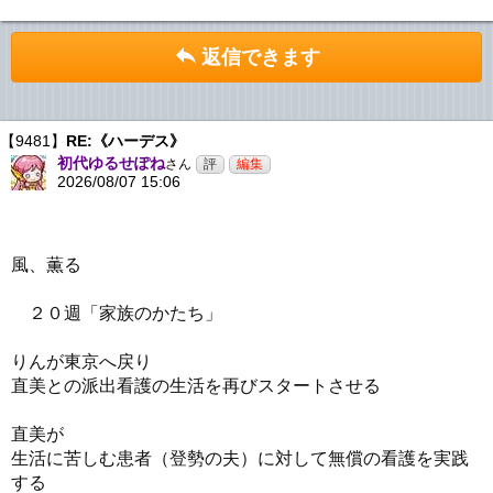
返信できます
【9481】
RE:《ハーデス》
初代ゆるせぽね
さん
2026/08/07 15:06
風、薫る
２０週「家族のかたち」
りんが東京へ戻り
直美との派出看護の生活を再びスタートさせる
直美が
生活に苦しむ患者（登勢の夫）に対して無償の看護を実践
する