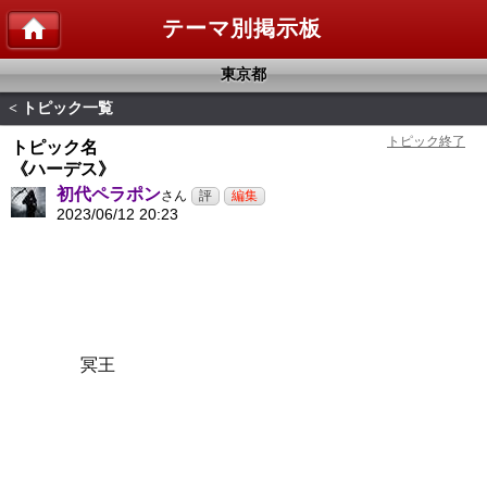
テーマ別掲示板
東京都
トピック一覧
<
トピック名
《ハーデス》
初代ペラポン
さん
2023/06/12 20:23
冥王