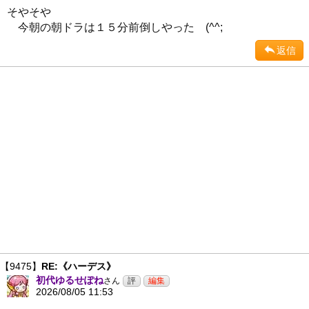
そやそや
今朝の朝ドラは１５分前倒しやった (^^;
返信
【9475】
RE:《ハーデス》
初代ゆるせぽね
さん
2026/08/05 11:53