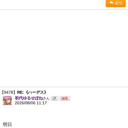
返信
【9478】
RE:《ハーデス》
初代ゆるせぽね
さん
2026/08/06 11:17
明日