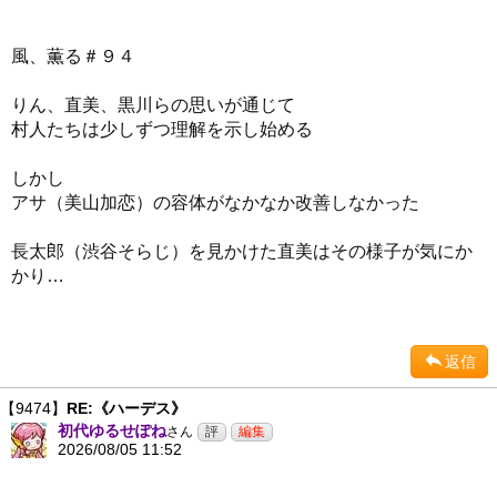
風、薫る＃９４
りん、直美、黒川らの思いが通じて
村人たちは少しずつ理解を示し始める
しかし
アサ（美山加恋）の容体がなかなか改善しなかった
長太郎（渋谷そらじ）を見かけた直美はその様子が気にか
かり…
返信
【9474】
RE:《ハーデス》
初代ゆるせぽね
さん
2026/08/05 11:52