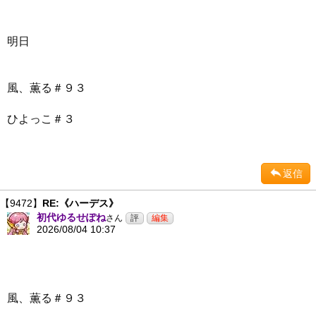
明日
風、薫る＃９３
ひよっこ＃３
返信
【9472】
RE:《ハーデス》
初代ゆるせぽね
さん
2026/08/04 10:37
風、薫る＃９３