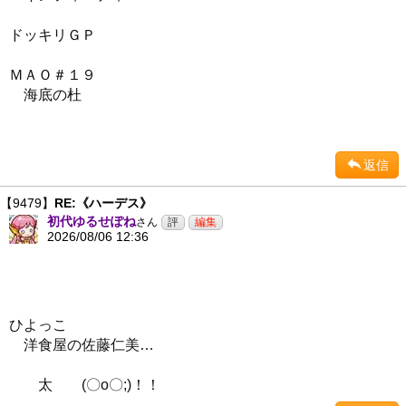
ドッキリＧＰ
ＭＡＯ＃１９
海底の杜
返信
【9479】
RE:《ハーデス》
初代ゆるせぽね
さん
2026/08/06 12:36
ひよっこ
洋食屋の佐藤仁美…
太 (〇o〇;)！！