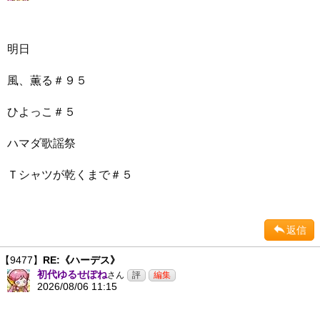
明日
風、薫る＃９５
ひよっこ＃５
ハマダ歌謡祭
Ｔシャツが乾くまで＃５
返信
【9477】
RE:《ハーデス》
初代ゆるせぽね
さん
2026/08/06 11:15