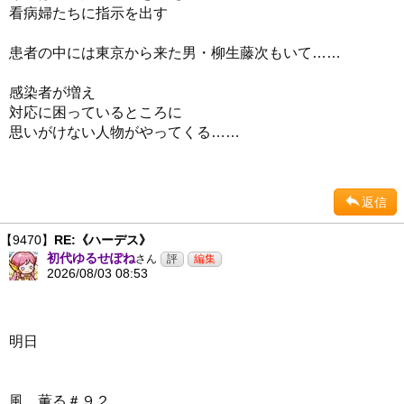
看病婦たちに指示を出す
患者の中には東京から来た男・柳生藤次もいて……
感染者が増え
対応に困っているところに
思いがけない人物がやってくる……
返信
【9470】
RE:《ハーデス》
初代ゆるせぽね
さん
2026/08/03 08:53
明日
風、薫る＃９２