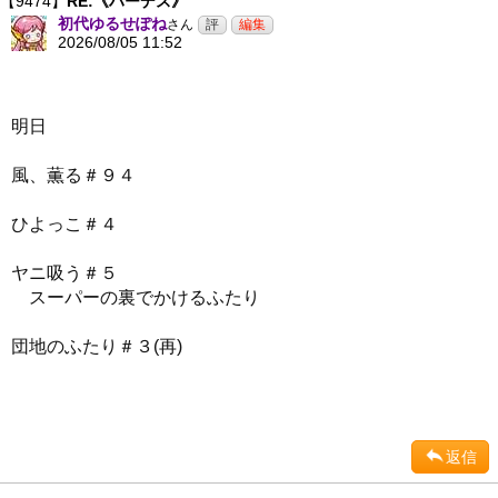
【9474】
RE:《ハーデス》
初代ゆるせぽね
さん
2026/08/05 11:52
明日
風、薫る＃９４
ひよっこ＃４
ヤニ吸う＃５
スーパーの裏でかけるふたり
団地のふたり＃３(再)
返信