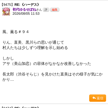
【9475】
RE:《ハーデス》
初代ゆるせぽね
さん
2026/08/05 11:53
風、薫る＃９４
りん、直美、黒川らの思いが通じて
村人たちは少しずつ理解を示し始める
しかし
アサ（美山加恋）の容体がなかなか改善しなかった
長太郎（渋谷そらじ）を見かけた直美はその様子が気にか
かり…
返信