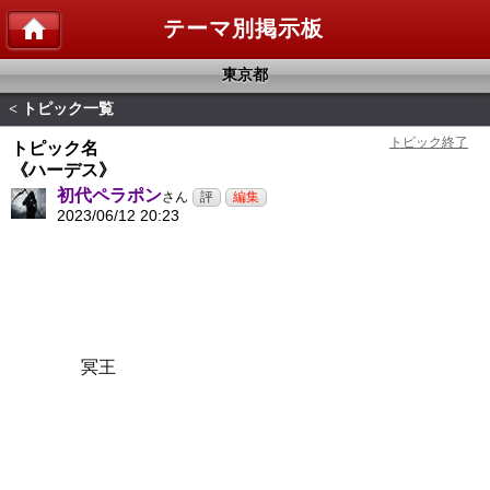
テーマ別掲示板
東京都
トピック一覧
<
トピック名
《ハーデス》
初代ペラポン
さん
2023/06/12 20:23
冥王