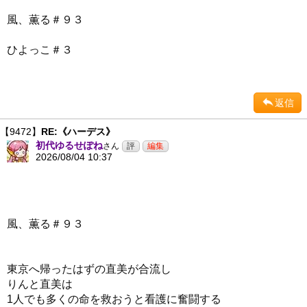
風、薫る＃９３
ひよっこ＃３
返信
【9472】
RE:《ハーデス》
初代ゆるせぽね
さん
2026/08/04 10:37
風、薫る＃９３
東京へ帰ったはずの直美が合流し
りんと直美は
1人でも多くの命を救おうと看護に奮闘する