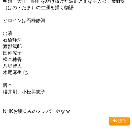
明治・大正・昭和を駆け抜けた波乱万丈な主人公・葉野珠
（はの・たま）の生涯を描く物語
ヒロインは石橋静河
出演
石橋静河
渡部篤郎
国仲涼子
松本穂香
八嶋智人
木竜麻生 他
脚本
櫻井剛、小松與志子
NHKお馴染みのメンバーやな w
返信