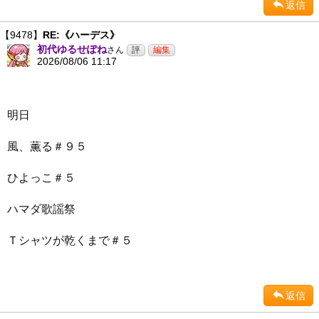
返信
【9478】
RE:《ハーデス》
初代ゆるせぽね
さん
2026/08/06 11:17
明日
風、薫る＃９５
ひよっこ＃５
ハマダ歌謡祭
Ｔシャツが乾くまで＃５
返信