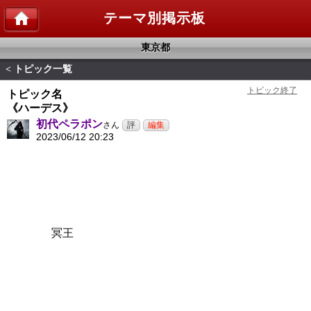
テーマ別掲示板
東京都
トピック一覧
<
トピック名
《ハーデス》
初代ペラポン
さん
2023/06/12 20:23
冥王