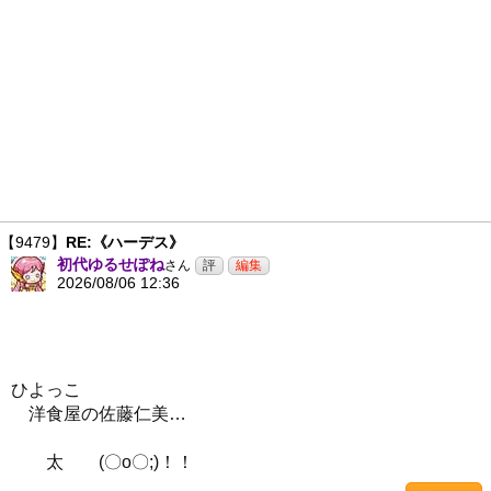
【9479】
RE:《ハーデス》
初代ゆるせぽね
さん
2026/08/06 12:36
ひよっこ
洋食屋の佐藤仁美…
太 (〇o〇;)！！