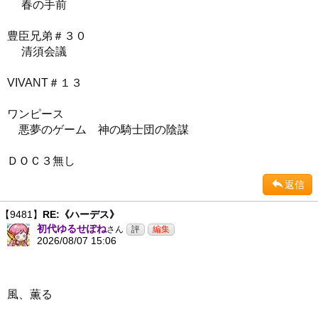
春の手前
豊臣兄弟＃３０
清須会議
VIVANT＃１３
ワンピース
悪夢のゲーム 神の騎士団の陰謀
ＤＯＣ３無し
返信
【9481】
RE:《ハーデス》
初代ゆるせぽね
さん
2026/08/07 15:06
風、薫る