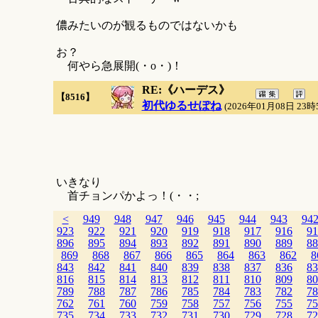
儂みたいのが観るものではないかも
お？
何やら急展開(・o・)！
RE:《ハーデス》
【8516】
初代ゆるせぽね
(2026年01月08日 23時
いきなり
首チョンパかよっ！(・・;
<
949
948
947
946
945
944
943
94
923
922
921
920
919
918
917
916
91
896
895
894
893
892
891
890
889
88
869
868
867
866
865
864
863
862
8
843
842
841
840
839
838
837
836
83
816
815
814
813
812
811
810
809
80
789
788
787
786
785
784
783
782
78
762
761
760
759
758
757
756
755
75
735
734
733
732
731
730
729
728
72