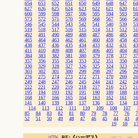
654
653
652
651
650
649
648
647
64
627
626
625
624
623
622
621
620
61
600
599
598
597
596
595
594
593
59
573
572
571
570
569
568
567
566
56
546
545
544
543
542
541
540
539
53
519
518
517
516
515
514
513
512
51
492
491
490
489
488
487
486
485
48
465
464
463
462
461
460
459
458
45
438
437
436
435
434
433
432
431
43
411
410
409
408
407
406
405
404
40
384
383
382
381
380
379
378
377
37
357
356
355
354
353
352
351
350
34
330
329
328
327
326
325
324
323
32
303
302
301
300
299
298
297
296
29
276
275
274
273
272
271
270
269
26
249
248
247
246
245
244
243
242
24
222
221
220
219
218
217
216
215
21
195
194
193
192
191
190
189
188
18
168
167
166
165
164
163
162
161
16
141
140
139
138
137
136
135
134
13
114
113
112
111
110
109
108
107
85
84
83
82
81
80
79
78
77
76
7
52
51
50
49
48
47
46
45
44
43
4
19
18
1
RE:《ハーデス》