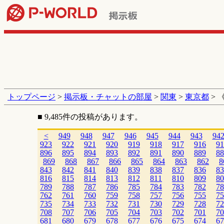
トップページ
>
掲示板・チャットの部屋
>
関東
>
東京都
> 
■ 9,485件の投稿があります。
<
949
948
947
946
945
944
943
94
923
922
921
920
919
918
917
916
91
896
895
894
893
892
891
890
889
88
869
868
867
866
865
864
863
862
8
843
842
841
840
839
838
837
836
83
816
815
814
813
812
811
810
809
80
789
788
787
786
785
784
783
782
78
762
761
760
759
758
757
756
755
75
735
734
733
732
731
730
729
728
72
708
707
706
705
704
703
702
701
70
681
680
679
678
677
676
675
674
67