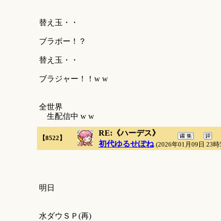
替え玉・・
ブラボー！？
替え玉・・
ブラジャー！！w w
全世界
生配信中 w w
RE:《ハーデス》
【8522】
初代ゆるせぽね
(2026年01月09日 23時
明日
水ダウＳＰ(再)