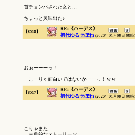
首チョンパされた女と…
ちょっと興味出た♪
RE:《ハーデス》
【8518】
初代ゆるせぽね
(2026年01月09日 00時
おぉーーーっ！
こーりゃ面白いではないかーーっ！ w w
RE:《ハーデス》
【8517】
初代ゆるせぽね
(2026年01月09日 00時
こりゃまた
古典的なストーリー w