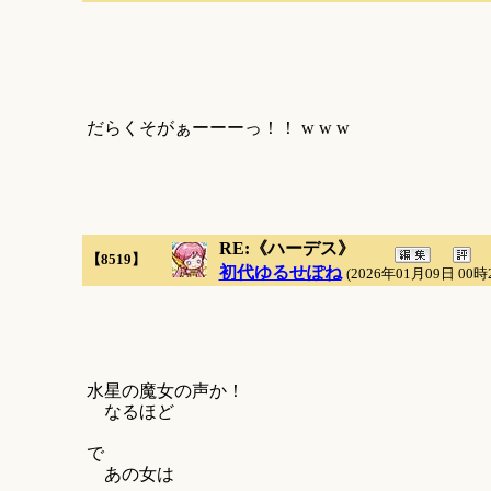
だらくそがぁーーーっ！！ w w w
RE:《ハーデス》
【8519】
初代ゆるせぽね
(2026年01月09日 00時
水星の魔女の声か！
なるほど
で
あの女は