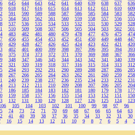
6
645
644
643
642
641
640
639
638
637
636
9
618
617
616
615
614
613
612
611
610
609
2
591
590
589
588
587
586
585
584
583
582
5
564
563
562
561
560
559
558
557
556
555
8
537
536
535
534
533
532
531
530
529
528
1
510
509
508
507
506
505
504
503
502
501
4
483
482
481
480
479
478
477
476
475
474
7
456
455
454
453
452
451
450
449
448
447
0
429
428
427
426
425
424
423
422
421
420
3
402
401
400
399
398
397
396
395
394
393
6
375
374
373
372
371
370
369
368
367
366
9
348
347
346
345
344
343
342
341
340
339
2
321
320
319
318
317
316
315
314
313
312
5
294
293
292
291
290
289
288
287
286
285
8
267
266
265
264
263
262
261
260
259
258
1
240
239
238
237
236
235
234
233
232
231
4
213
212
211
210
209
208
207
206
205
204
7
186
185
184
183
182
181
180
179
178
177
0
159
158
157
156
155
154
153
152
151
150
3
132
131
130
129
128
127
126
125
124
123
106
105
104
103
102
101
100
99
98
97
96
5
74
73
72
71
70
69
68
67
66
65
64
63
2
41
40
39
38
37
36
35
34
33
32
31
30
7
16
15
14
13
12
11
10
9
8
7
6
5
4