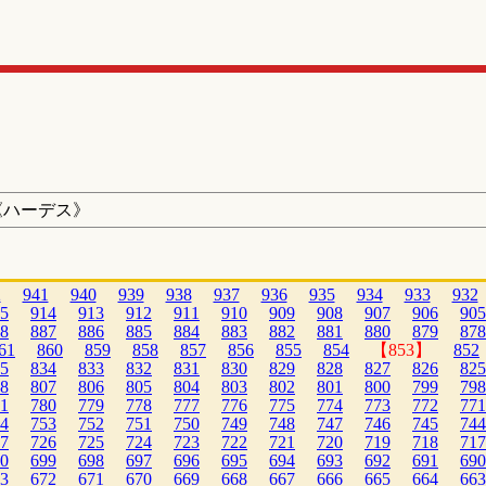
《ハーデス》
2
941
940
939
938
937
936
935
934
933
932
5
914
913
912
911
910
909
908
907
906
905
8
887
886
885
884
883
882
881
880
879
878
61
860
859
858
857
856
855
854
【853】
852
5
834
833
832
831
830
829
828
827
826
825
8
807
806
805
804
803
802
801
800
799
798
1
780
779
778
777
776
775
774
773
772
771
4
753
752
751
750
749
748
747
746
745
744
7
726
725
724
723
722
721
720
719
718
717
0
699
698
697
696
695
694
693
692
691
690
3
672
671
670
669
668
667
666
665
664
663