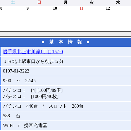
土
日
月
火
水
8
9
10
11
12
■ 基 本 情 報 ■
岩手県北上市川岸1丁目15-20
ＪＲ北上駅東口から徒歩５分
0197-61-3222
9:00 ～ 22:45
パチンコ： [4] [100円/89玉]
パチスロ： [1000円/46枚]
パチンコ 440台 / スロット 280台
588 台
Wi-Fi / 携帯充電器