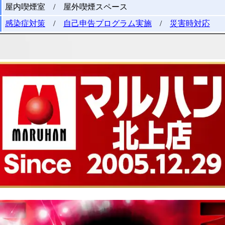
屋内喫煙室 / 屋外喫煙スペース
感染症対策
/
自己申告プログラム実施
/
災害時対応