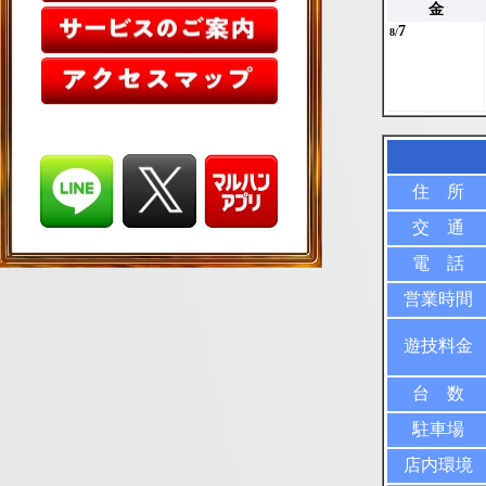
金
7
8/
住 所
交 通
電 話
営業時間
遊技料金
台 数
駐車場
店内環境