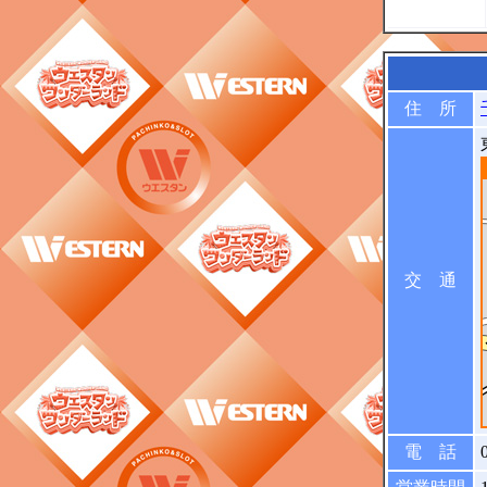
住 所
交 通
電 話