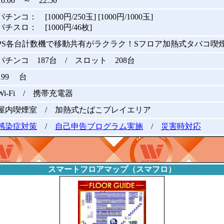
10:00 ～ 22:50
パチンコ： [1000円/250玉] [1000円/1000玉]
パチスロ： [1000円/46枚]
PS各台計数機で移動共有がラクラク！Sフロア加熱式タバコ喫
パチンコ 187台 / スロット 208台
199 台
Wi-Fi / 携帯充電器
屋内喫煙室 / 加熱式たばこプレイエリア
感染症対策
/
自己申告プログラム実施
/
災害時対応
スマートフロアマップ（スマフロ）