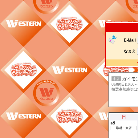
E-Mail
なまえ
ガイモ
来店
08/09(日)10:00
抽選参加締切は
日
9
8/
取材・来店