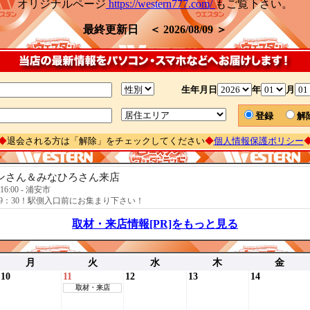
オリジナルページ
https://western777.com/
もご覧下さい。
最終更新日 ＜ 2026/08/09 ＞
生年月日
年
月
登録
◆
退会される方は「解除」をチェックしてください
◆
個人情報保護ポリシー
ンさん＆みなひろさん来店
～16:00 - 浦安市
9：30！駅側入口前にお集まり下さい！
取材・来店情報[PR]をもっと見る
月
火
水
木
金
10
11
12
13
14
取材・来店