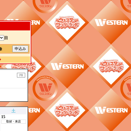
日
解除
◆
PR
土
15
取材・来店