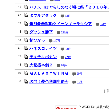
41
パチスロひぐらしのなく頃に祭「２０１０年
42
ダブルアタック
13件
43
銀河豪華客船クイーンギャラクシア
35件
44
ダッシュ勝平
198件
45
甘ぴかっ
147件
46
ハネスロナイツ
38件
47
チキチキボカン
22件
48
大繁盛本舗２
69件
49
ＧＡＬＡＸＹＷＩＮＧ
29件
50
名門！夢色学園生徒会
23件
[ 
P-WORLD
に掲載の記