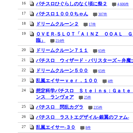
16
パチスロひぐらしのなく頃に祭２
4,606件
17
パチスロ１０００ちゃん
307件
18
ドリームクルーン２
17件
19
ＯＶＥＲ‐ＳＬＯＴ「ＡＩＮＺ ＯＯＡＬ 
臨」
214件
20
ドリームクルーン７１１
65件
21
パチスロ ウィザード・バリスターズ～弁魔
22
ドリームクルーン５００
65件
23
乱嵐エイサーｖｅｒ．１００
4件
24
想定科学パチスロ Ｓｔｅｉｎｓ；Ｇａｔｅ
ンス ランヴォア
25件
25
パチスロ 閃乱カグラ
235件
26
パチスロ ラストエグザイル‐銀翼のファム‐
27
乱嵐エイサー‐３０
8件