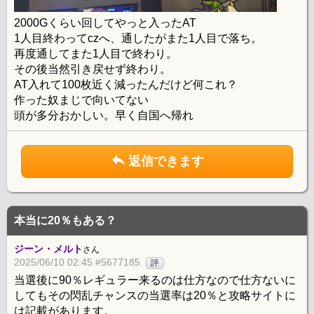
2000Gくらい回してやっと入ったAT
1人目終わってczへ、通したがまた1人目で落ち。
再度通してまた1人目で終わり。
その後当然引き戻せず終わり。
AT入れて100枚近く減ったんだけど何これ？
作った奴まじで向いてない
頭が多分おかしい。早く自国へ帰れ
返信できます
本当に20％もある？
ジーン・メルト
さん
2025/06/10 02:45 #5677185
評
当選後に90％レギュラー来るのは仕方なので仕方ないに
してもその閃乱チャンスの当選率は20％と攻略サイトに
は記載があります。