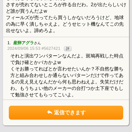
さすが売れてないところが作る台だわ。2が出たらしいけ
ど誰が買うんだよw
フィールズが売ってたら買うしかないだろうけど、地球
の為に早く潰しちゃえよ。どうせヒット機なんてこの先
出せないよ。諦めろよ。
1.
産卵アグラ
さん
2024/09/06 15:53 #5627421
評
それと演出ワンパターンなんだよ。斑鳩再戦した時点
で負け確とかバカかよw
くそお勝ってればとか言わせたいんか？不自然な勝ち
方と組み合わせしか通らないパターンだけで作ってあ
るの見え見えなんだから何も思わねえよ。失笑だけだ
わ。もうちょい他のメーカーの台打つか土下座でもし
て勉強させてもらってこいよ。
返信できます