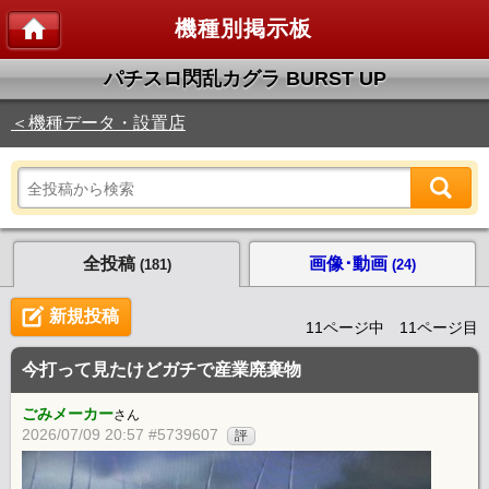
機種別掲示板
パチスロ閃乱カグラ BURST UP
＜機種データ・設置店
全投稿
画像･動画
(181)
(24)
新規投稿
11ページ中 11ページ目
今打って見たけどガチで産業廃棄物
ごみメーカー
さん
2026/07/09 20:57 #5739607
評