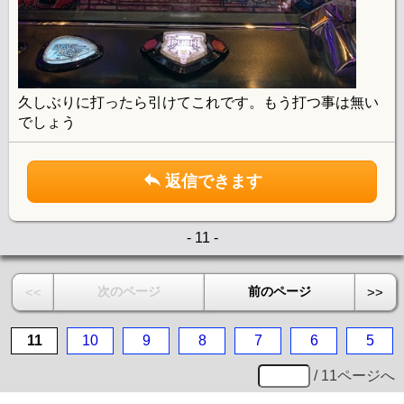
久しぶりに打ったら引けてこれです。もう打つ事は無い
でしょう
返信できます
- 11 -
次のページ
前のページ
<<
>>
11
10
9
8
7
6
5
/ 11ページへ