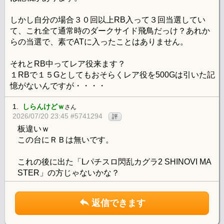
しかし自分の場合３０回以上RB入って３回当選してい
て、これ全て通常時のダークサイド飛鳥だっけ？あれか
らの当選で、素でATに入ったことはありません。
それとRB中ってレア役来ます？
１RBで１５Gとしてもおそらくレア役を500Gは引いた記
憶がないんですが・・・・
1.
しらんけどｗ
さん
2026/07/20 23:45 #5741294
評
板違いｗ
この台にＲＢは無いです。
これの後に出た「Lパチスロ閃乱カグラ2 SHINOVI MA
STER」の方じゃないかな？
返信できます