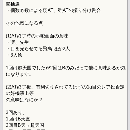
撃抽選
・偶数奇数による弱AT、強ATの振り分け割合
その他気になる点
(1)AT終了時の示唆画面の意味
・凛、先生
・目を光らせてる飛鳥 ほか2人
・3人絵
1回は超天国でしたが2回はBのみだって他に意味あるか気
になります。
(2)AT終了後、有利切りされてるはずの1g目のレア役否定
の好機演出等
の意味はなにか？
3回あり、
1回はB天直
2回目B天→超天国