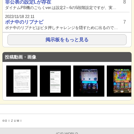
非公表の設定Lが存在
8
ダイナムPB機のごらくver.は設定2～6の5段階設定ですが、実機を購入した方が設定Lを確認したそうです下パネ消灯などの...
2022/11/18 22:11
ボナ中のリプナビ
7
ボナ中のリプナビはビタ押しチャレンジを隠すために出るので良いのかなぁ？高確ビッグだとリプナビがあまり出ずビタ押しチャレン...
掲示板をもっと見る
投稿動画・画像
©ＯＩＺＵＭＩ