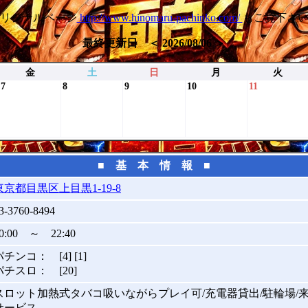
リジナルページ
http://www.hinomaru-pachinko.com/
もご覧下さ
最終更新日 ＜ 2026/08/06 ＞
金
土
日
月
火
7
8
9
10
11
■ 基 本 情 報 ■
東京都目黒区上目黒1-19-8
3-3760-8494
0:00 ～ 22:40
パチンコ： [4] [1]
パチスロ： [20]
スロット加熱式タバコ吸いながらプレイ可/充電器貸出/駐輪場/
サービス