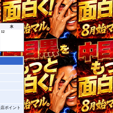
い。
水
12
来店ポイント