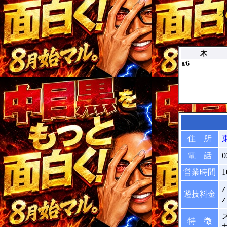
オ
木
6
8/
住 所
電 話
0
営業時間
1
遊技料金
特 徴