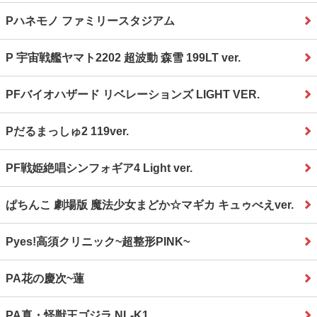
Pハネモノ ファミリースタジアム
P 宇宙戦艦ヤマト2202 超波動 森雪 199LT ver.
PFバイオハザード リベレーションズ LIGHT VER.
Pだるまっしゅ2 119ver.
PF戦姫絶唱シンフォギア4 Light ver.
ぱちんこ 劇場版 魔法少女まどか☆マギカ キュゥべえver.
Pyes!高須クリニック~超整形PINK~
PA花の慶次~蓮
PA真・怪獣王ゴジラ NL‐K1