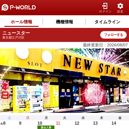
ログイン
設定
ホール情報
機種情報
タイムライン
ニュースター
フォローする
東京都江戸川区
最終更新日：2026/08/07
土
日
月
火
水
木
金
8
9
10
11
12
13
14
8/
新台入替