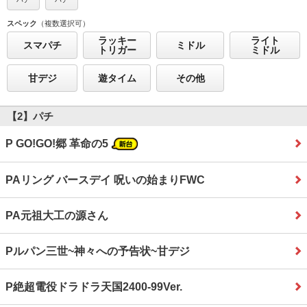
スペック
（複数選択可）
ラッキー
ライト
スマパチ
ミドル
トリガー
ミドル
甘デジ
遊タイム
その他
【2】パチ
P GO!GO!郷 革命の5
PAリング バースデイ 呪いの始まりFWC
PA元祖大工の源さん
Pルパン三世~神々への予告状~甘デジ
P絶超電役ドラドラ天国2400‐99Ver.