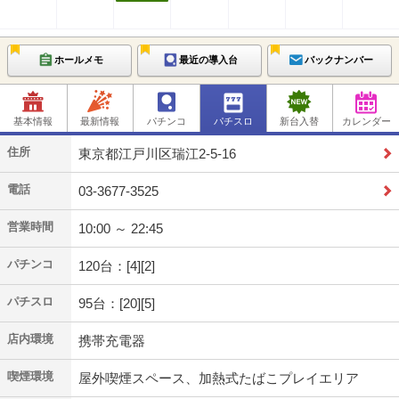
ホールメモ
最近の導入台
バックナンバー
基本情報
最新情報
パチンコ
パチスロ
新台入替
カレンダー
住所
東京都江戸川区瑞江2-5-16
電話
03-3677-3525
営業時間
10:00 ～ 22:45
パチンコ
120台：[4][2]
パチスロ
95台：[20][5]
店内環境
携帯充電器
喫煙環境
屋外喫煙スペース、加熱式たばこプレイエリア