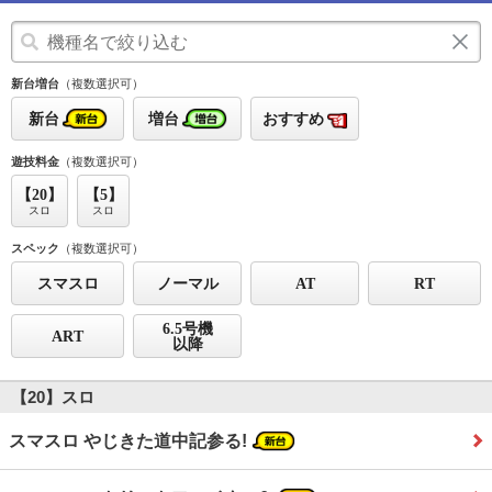
新台増台
（複数選択可）
新台
増台
おすすめ
遊技料金
（複数選択可）
【20】
【5】
スロ
スロ
スペック
（複数選択可）
スマスロ
ノーマル
AT
RT
6.5号機
ART
以降
【20】スロ
スマスロ やじきた道中記参る!