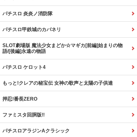
パチスロ 炎炎ノ消防隊
パチスロ甲鉄城のカバネリ
SLOT劇場版 魔法少女まどか☆マギカ[前編]始まりの物
語/[後編]永遠の物語
パチスロ ケロット4
もっと!クレアの秘宝伝 女神の歌声と太陽の子供達
押忍!番長ZERO
ファミスタ回胴版!!
パチスロアラジンAクラシック