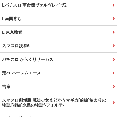
Lパチスロ 革命機ヴァルヴレイヴ2
L南国育ち
L 東京喰種
スマスロ鉄拳6
パチスロ からくりサーカス
翔べ!ハーレムエース
吉宗
スマスロ劇場版 魔法少女まどか☆マギカ[前編]始まりの
物語/[後編]永遠の物語f‐フォルテ‐