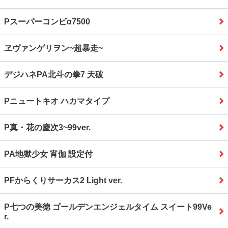
Pスーパーコンビα7500
ヱヴァンゲリヲン~超暴走~
デジハネPA北斗の拳7 天破
Pニュートキオ ハカマタイプ
P真・花の慶次3~99ver.
PA地獄少女 宵伽 設定付
PFからくりサーカス2 Light ver.
P七つの美徳 ゴールデンエンジェルタイム スイート99Ve
r.