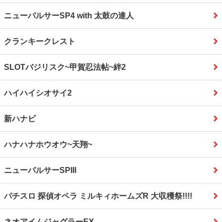
ニューパルサーSP4 with 太鼓の達人
クランキークレスト
SLOTバジリスク~甲賀忍法帖~絆2
ハイハイシオサイ2
新ハナビ
ハナハナホウオウ~天翔~
ニューパルサーSPIII
パチスロ 探偵オペラ ミルキィホームズR 大収穫祭!!!!
ネオアイムジャグラーEX