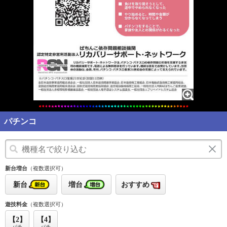
パチンコ
新台増台
（複数選択可）
新台
増台
おすすめ
遊技料金
（複数選択可）
【2】
【4】
パチ
パチ