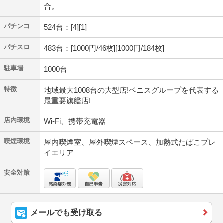
合。
パチンコ
524台：[4][1]
パチスロ
483台：[1000円/46枚][1000円/184枚]
駐車場
1000台
特徴
地域最大1008台の大型店!ベニスグループを代表する
最重要旗艦店!
店内環境
Wi-Fi、携帯充電器
喫煙環境
屋内喫煙室、屋外喫煙スペース、加熱式たばこプレ
イエリア
安全対策
メールでも受け取る