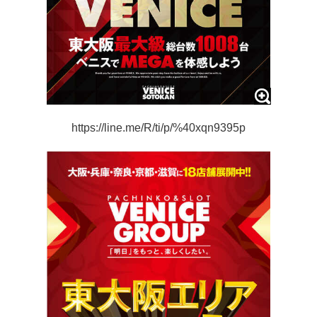
https://line.me/R/ti/p/%40xqn9395p