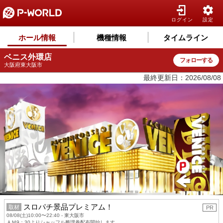
ログイン
設定
ホール情報
機種情報
タイムライン
ベニス外環店
フォローする
大阪府東大阪市
最終更新日：2026/08/08
スロパチ景品プレミアム！
取材
PR
08/08(土)10:00〜22:40 - 東大阪市
ＡＭ9：30よりシャッフル整理券配布開始します。