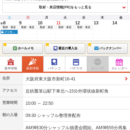
取材・来店情報[PR]をもっと見る
土
日
月
火
水
木
金
8
9
10
11
12
13
14
8/
取材・来店
取材・来店
取材・来店
取材・来店
取材・来店
メッセージ
ホールメモ
最近の導入台
バックナンバー
基本情報
最新情報
パチンコ
パチスロ
新台入替
カレンダー
住所
大阪府東大阪市新町16-41
アクセス
近鉄瓢箪山駅下車北へ15分外環状線新町角
営業時間
10:00 ～ 22:50
朝の入場
09:30 シャッフル整理券配布
AM9時30分シャッフル抽選会開始。AM9時55分再集