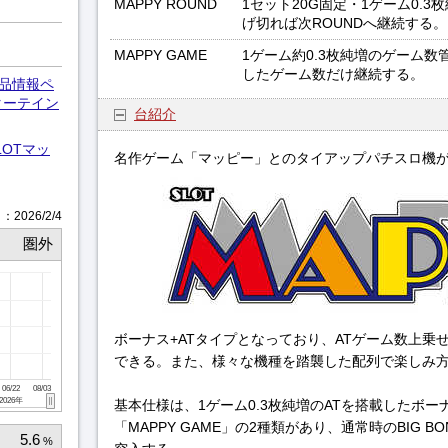
MAPPY ROUND
1セット20G固定・1ゲーム0.
げ切れば次ROUNDへ継続する。
MAPPY GAME
1ゲーム約0.3枚純増のゲーム数管
したゲーム数だけ継続する。
製品情報ペ
ターテイン
台紹介
LOTマッ
名作ゲーム「マッピー」とのタイアップパチスロ機
2026/2/4
圏外
ボーナス+ATタイプとなっており、ATゲーム数上
できる。また、様々な機種を踏襲した配列で楽しみ方
06/22
08/03
2026年
基本仕様は、1ゲーム0.3枚純増のATを搭載したボーナス
「MAPPY GAME」の2種類があり、通常時のBIG BO
5.6
%