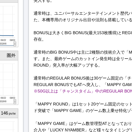
突入する。
通常時は、ユニバーサルエンターテインメント歴代
た、本機専用のオリジナル出目や法則も搭載してい
BONUSは大きくBIG BONUS(最大153枚獲得)とREG
存在。
06/22
08/03
2026年
通常時のBIG BONUS中は主に2種類の技術介入で「M
圏外
す。また、最終ゲームのカットイン発生時は全リール
ROUND」突入率が大幅アップする。
通常時のREGULAR BONUS後は30ゲーム固定の
REGULAR BONUSでもATへ突入し、「MAPPY 
※50G以上は「チャンスタイム」中のREGULAR BO
06/22
08/03
2026年
「MAPPY ROUND」は1セット20ゲーム固定のセ
ド突破で「MAPPY GAME」のゲーム数上乗せ特化ゾー
146
pv/w
「MAPPY GAME」はゲーム数管理型ATとなっており
介入や「LUCKY NYAMBER」など様々なタイミン