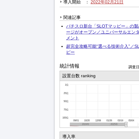
導入開始 ：
2022年02月21日
関連記事
パチスロ新台「SLOTマッピー」の
ージがオープン／ユニバーサルエン
メント
超完全攻略可能“選べる技術介入”／S
ピー
統計情報
調査日：
設置台数 ranking
1位
25位
50位
75位
100位
09/01
10/20
12/08
01/26
03/16
05/04
2024年
2025年
導入率