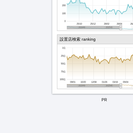
200
100
0
25/10
25/12
26/02
26/04
26
2024年
2025年
設置店検索 ranking
1位
25位
50位
75位
100位
09/01
10/20
12/08
01/26
03/16
05/04
2024年
2025年
PR