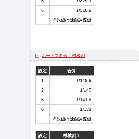
5
1/329.3
6
1/310.6
※数値は独自調査値
ボーナス割合、機械割
設定
合算
1
1/149.6
2
1/145
5
1/141.5
6
1/138
※数値は独自調査値
設定
機械割１