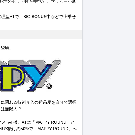
3枚純増のセット数管理型AT。マッピーが逃
理型ATで、BIG BONUS中などで上乗せ
が登場。
乗せに関わる技術介入の難易度を自分で選択
は無限大!?
+AT機。ATは「MAPPY ROUND」と
NUS後は約50%で「MAPPY ROUND」へ