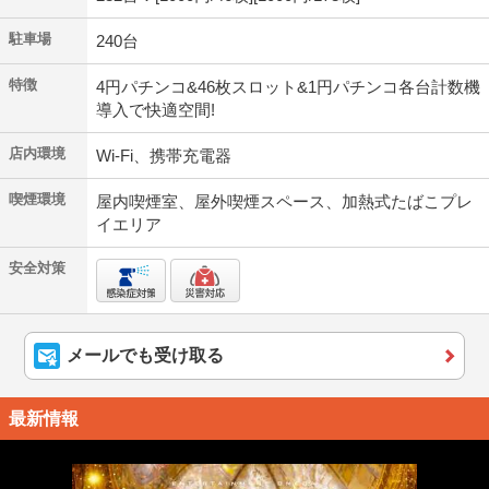
駐車場
240台
特徴
4円パチンコ&46枚スロット&1円パチンコ各台計数機
導入で快適空間!
店内環境
Wi-Fi、携帯充電器
喫煙環境
屋内喫煙室、屋外喫煙スペース、加熱式たばこプレ
イエリア
安全対策
メールでも受け取る
最新情報