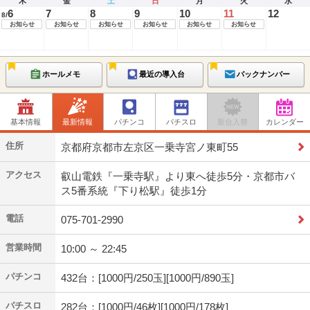
木
金
土
日
月
火
水
6
7
8
9
10
11
12
8/
お知らせ
お知らせ
お知らせ
お知らせ
お知らせ
お知らせ
ホールメモ
最近の導入台
バックナンバー
基本情報
最新情報
パチンコ
パチスロ
新台入替
カレンダー
住所
京都府京都市左京区一乗寺宮ノ東町55
アクセス
叡山電鉄『一乗寺駅』より東へ徒歩5分・京都市バ
ス5番系統『下り松駅』徒歩1分
電話
075-701-2990
営業時間
10:00 ～ 22:45
パチンコ
432台：[1000円/250玉][1000円/890玉]
パチスロ
282台：[1000円/46枚][1000円/178枚]