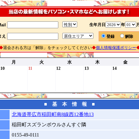
生年月日
年
ail
まえ
登録
解除
◆
退会される方は「解除」をチェックしてください
◆
個人情報保護ポリシー
月
火
水
木
金
10
11
12
13
14
■ 基 本 情 報 ■
北海道帯広市稲田町南8線西12番地13
稲田町スズランボウルさんすぐ隣
0155-49-0111