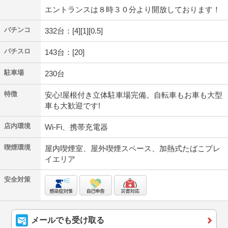
エントランスは８時３０分より開放しております！
パチンコ
332台：[4][1][0.5]
パチスロ
143台：[20]
駐車場
230台
特徴
安心!屋根付き立体駐車場完備。自転車もお車も大型
車も大歓迎です!
店内環境
Wi-Fi、携帯充電器
喫煙環境
屋内喫煙室、屋外喫煙スペース、加熱式たばこプレ
イエリア
安全対策
メールでも受け取る