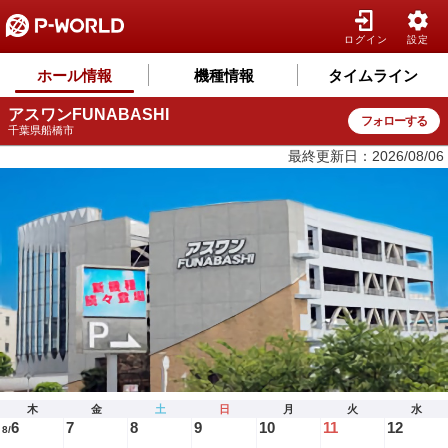
ログイン
設定
ホール情報
機種情報
タイムライン
アスワンFUNABASHI
フォローする
千葉県船橋市
最終更新日：2026/08/06
木
金
土
日
月
火
水
6
7
8
9
10
11
12
8/