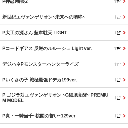
P押忍!番長2
新世紀エヴァンゲリオン~未来への咆哮~
P大工の源さん 超韋駄天 LIGHT
Pコードギアス 反逆のルルーシュ Light ver.
デジハネPモンスターハンターライズ
Pいくさの子 戦極最強ドデカ199ver.
P ゴジラ対エヴァンゲリオン ~G細胞覚醒~ PREMIU
M MODEL
P真・一騎当千~桃園の誓い~129ver