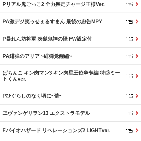
Pリアル鬼ごっこ2 全力疾走チャージ王様Ver.
PA激デジ笑ゥせぇるすまん 最後の忠告MPY
P暴れん坊将軍 炎獄鬼神の怪 FW設定付
PA緋弾のアリア ~緋弾覚醒編~
ぱちんこ キン肉マン3 キン肉星王位争奪編 特盛ミー
トくんver.
Pひぐらしのなく頃に~蕾~
ヱヴァンゲリヲン13 エクストラモデル
Fバイオハザード リベレーションズ2 LIGHTver.