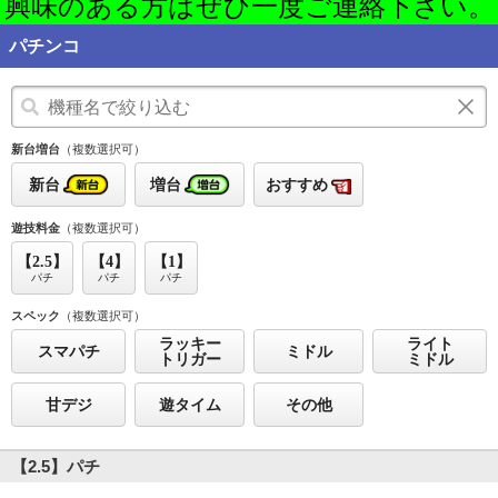
興味のある方はぜひ一度ご連絡下さい。
パチンコ
新台増台
（複数選択可）
新台
増台
おすすめ
遊技料金
（複数選択可）
【2.5】
【4】
【1】
パチ
パチ
パチ
スペック
（複数選択可）
ラッキー
ライト
スマパチ
ミドル
トリガー
ミドル
甘デジ
遊タイム
その他
【2.5】パチ