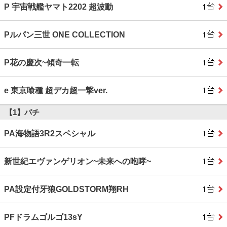
P 宇宙戦艦ヤマト2202 超波動
Pルパン三世 ONE COLLECTION
P花の慶次~傾奇一転
e 東京喰種 超デカ超一撃ver.
【1】パチ
PA海物語3R2スペシャル
新世紀エヴァンゲリオン~未来への咆哮~
PA設定付牙狼GOLDSTORM翔RH
PFドラムゴルゴ13sY