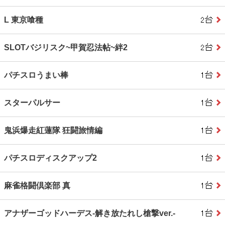
L 東京喰種
SLOTバジリスク~甲賀忍法帖~絆2
パチスロうまい棒
スターパルサー
鬼浜爆走紅蓮隊 狂闘旅情編
パチスロディスクアップ2
麻雀格闘倶楽部 真
アナザーゴッドハーデス‐解き放たれし槍撃ver.‐