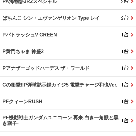
PA海物語3R2スペシャル
ぱちんこ シン・エヴァンゲリオン Type レイ
PパトラッシュV GREEN
P黄門ちゃま 神盛2
Pアナザーゴッドハーデス ザ・ワールド
Cの衝撃!!P弾球黙示録カイジ5 電撃チャージ和也Ver.
PFクィーンRUSH
PF機動戦士ガンダムユニコーン 再来‐白き一角獣と黒
き獅子‐