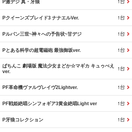
P激デジ 真・牙狼
Pクイーンズブレイド3 ナナエルVer.
Pルパン三世~神々への予告状~甘デジ
Pとある科学の超電磁砲 最強御坂ver.
ぱちんこ 劇場版 魔法少女まどか☆マギカ キュゥべえ
ver.
PF革命機ヴァルヴレイヴ2Lightver.
PF戦姫絶唱シンフォギア3黄金絶唱Light ver
P牙狼コレクション