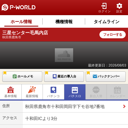
ログイン
設定
ホール情報
機種情報
タイムライン
三星センター毛馬内店
フォローする
秋田県鹿角市
最終更新日：2026/08/03
ホールメモ
最近の導入台
バックナンバー
基本情報
最新情報
パチンコ
パチスロ
新台入替
カレンダー
住所
秋田県鹿角市十和田岡田字下モ谷地7番地
アクセス
十和田ICより3分