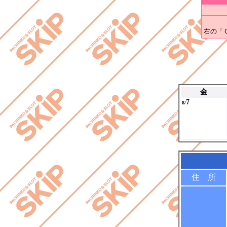
右の「
金
7
8/
住 所