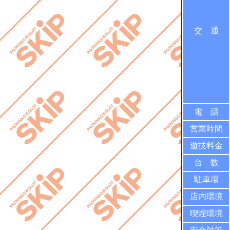
交 通
電 話
営業時間
遊技料金
台 数
駐車場
店内環境
喫煙環境