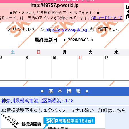
http://49757.p-world.jp
★PC・スマホなど各種端末からアクセスできます！★
ＱＲコード」は、当店のアドレスが記録されています。
QRコードについて
オリジナルページ
https://www.skipskip.jp
もご覧下さい。
最終更新日 ＜ 2026/08/03 ＞
土
日
月
火
水
8
9
10
11
12
■ 基 本 情 報 ■
神奈川県横浜市港北区新横浜2-1-18
JR新横浜駅下車徒歩１分バスターミナル沿い 詳細はこちら