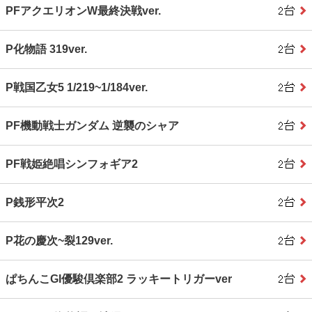
PFアクエリオンW最終決戦ver.
P化物語 319ver.
P戦国乙女5 1/219~1/184ver.
PF機動戦士ガンダム 逆襲のシャア
PF戦姫絶唱シンフォギア2
P銭形平次2
P花の慶次~裂129ver.
ぱちんこGI優駿倶楽部2 ラッキートリガーver