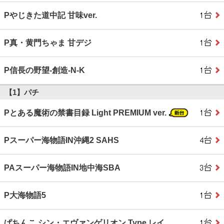
Pやじきた道中記 甘味ver.
P真・黄門ちゃま 甘デジ
P信長の野望‐創造‐N‐K
【1】パチ
Pとある魔術の禁書目録 Light PREMIUM ver.
Pスーパー海物語IN沖縄2 SAHS
PAスーパー海物語IN地中海SBA
P大海物語5
ぱちんこ シン・エヴァンゲリオン Type レイ