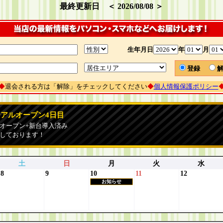
最終更新日 ＜ 2026/08/08 ＞
生年月日
年
月
登録
◆
退会される方は「解除」をチェックしてください
◆
個人情報保護ポリシー
ーアルオープン4日目
オープン+新台導入済み
しております！
土
日
月
火
水
8
9
10
11
12
お知らせ