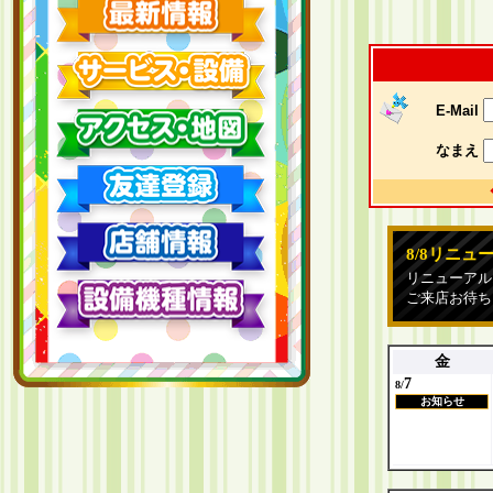
E-Mail
なまえ
8/8リニュ
リニューアル
ご来店お待ち
金
7
8/
お知らせ