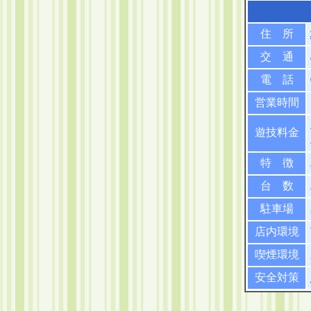
住 所
交 通
電 話
営業時間
遊技料金
特 徴
台 数
駐車場
店内環境
喫煙環境
安全対策