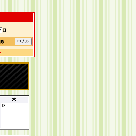
日
解除
◆
木
13