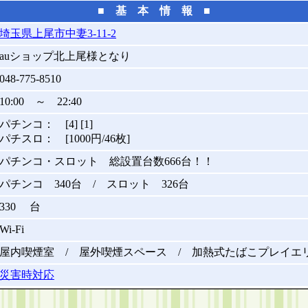
■ 基 本 情 報 ■
埼玉県上尾市中妻3-11-2
auショップ北上尾様となり
048-775-8510
10:00 ～ 22:40
パチンコ： [4] [1]
パチスロ： [1000円/46枚]
パチンコ・スロット 総設置台数666台！！
パチンコ 340台 / スロット 326台
330 台
Wi-Fi
屋内喫煙室 / 屋外喫煙スペース / 加熱式たばこプレイエ
災害時対応