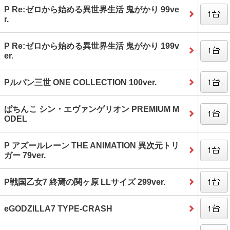
P Re:ゼロから始める異世界生活 鬼がかり 99ve
r.
P Re:ゼロから始める異世界生活 鬼がかり 199v
er.
Pルパン三世 ONE COLLECTION 100ver.
ぱちんこ シン・エヴァンゲリオン PREMIUM M
ODEL
P アズールレーン THE ANIMATION 異次元トリ
ガー 79ver.
P戦国乙女7 終焉の関ヶ原 LLサイズ 299ver.
eGODZILLA7 TYPE‐CRASH