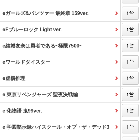
eガールズ&パンツァー 最終章 159ver.
eFブルーロック Light ver.
e結城友奈は勇者である~極限7500~
eワールドダイスター
e虚構推理
e 東京リベンジャーズ 聖夜決戦編
e 化物語 鬼99ver.
e 学園黙示録ハイスクール・オブ・ザ・デッド3