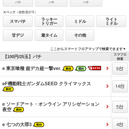
パチ
パチ
パチ
スペック
（複数選択可）
ラッキー
ライト
スマパチ
ミドル
トリガー
ミドル
甘デジ
遊タイム
その他
ここからスマートフロアマップで検索できます▼
スマフロ
【100円/25玉】パチ
検索
e 東京喰種 超デカ超一撃ver.
eF機動戦士ガンダムSEED クライマックス
e ソードアート・オンライン アリシゼーション
夜空
e 七つの大罪3