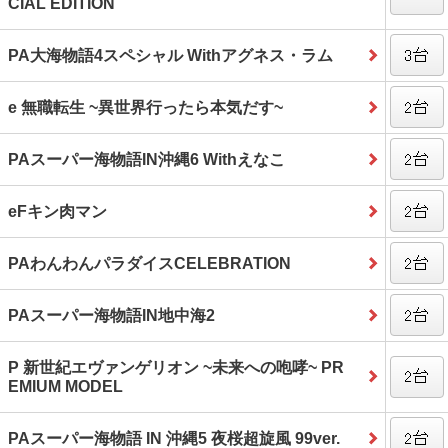
CIAL EDITION
PA大海物語4スペシャル Withアグネス・ラム
e 無職転生 ~異世界行ったら本気だす~
PAスーパー海物語IN沖縄6 Withえなこ
eFキン肉マン
PAわんわんパラダイスCELEBRATION
PAスーパー海物語IN地中海2
P 新世紀エヴァンゲリオン ~未来への咆哮~ PR
EMIUM MODEL
PAスーパー海物語 IN 沖縄5 夜桜超旋風 99ver.