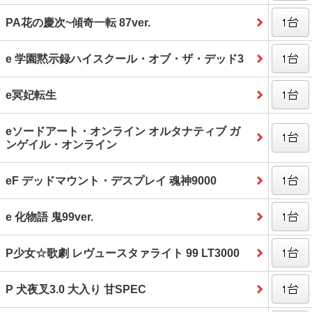
PA花の慶次~傾奇一転 87ver.
e 学園黙示録ハイスクール・オブ・ザ・デッド3
e冥妃転生
eソードアート・オンライン オルタナティブ ガ
ンゲイル・オンライン
eF デッドマウント・デスプレイ 魂神9000
e 化物語 鬼99ver.
P少女☆歌劇 レヴュースタァライト 99 LT3000
P 犬夜叉3.0 大入り 甘SPEC