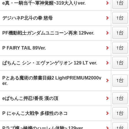
e真・一騎当千~軍神覚醒~319大入りver.
デジハネP北斗の拳 慈母
PF機動戦士ガンダムユニコーン再来 129ver.
P FAIRY TAIL 89Ver.
ぱちんこ シン・エヴァンゲリオン 129 LT ver.
Pとある魔術の禁書目録2 LightPREMIUM2000v
er.
eぱちんこ押忍!番長 漢の頂
P にゃんこ大戦争 多様性のネコ
Pラブ嬢 ~極嬢のハーレム体験~ 129ver.