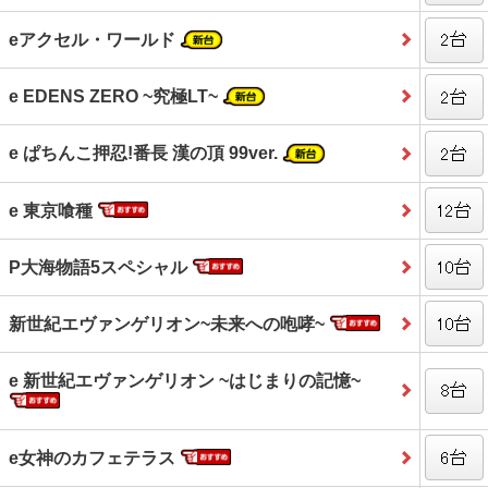
eアクセル・ワールド
e EDENS ZERO ~究極LT~
e ぱちんこ押忍!番長 漢の頂 99ver.
e 東京喰種
P大海物語5スペシャル
新世紀エヴァンゲリオン~未来への咆哮~
e 新世紀エヴァンゲリオン ~はじまりの記憶~
e女神のカフェテラス