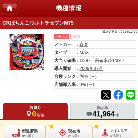
機種情報
CRぱちんこウルトラセブンM75
最終更新日：
2018/11/09
パチンコ
MAX
メーカー
：
京楽
タイプ
：MAX
大当り確率
：1/397 高確率時1/39.7
導入開始
：
2005年07月
台数ランク
：
圏外
(
)
店舗導入率
：
0
% (
)
設置店
掲示板
0
41,964
店舗
件
都道府県
現在地
マイエリア
から探す
から探す
から探す