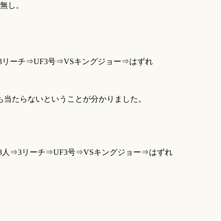
ラ無し。
⇒3リーチ⇒UF3号⇒VSキングジョー⇒はずれ
も当たらないということが分かりました。
⇒8人⇒3リーチ⇒UF3号⇒VSキングジョー⇒はずれ
。