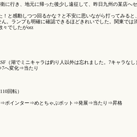
防衛に行き、地元に帰った後少し遠征して、昨日九州の某店へ
！と感動しつつ回るかな？と不安に思いながら打ってみると、1
りません。ランプも明確に確認できるほどきれいでした。関東で
々でしたがorz
化SF（湖でミニキャラは釣り人以外は忘れました。7キャラな
⇒7へ変化⇒当たり
10回転）
チ⇒ポインター⇒めとちゃぶポット⇒発展⇒当たり⇒昇格