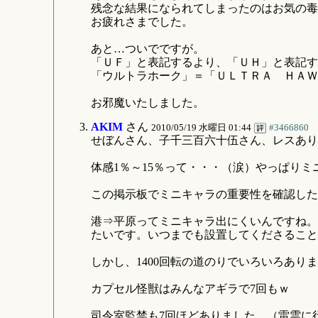
残念な結果になられてしまったのはお気の毒
お疲れさまでした。
あと…ついでですが。
「ＵＦ」と表記するより、「ＵＨ」と表記す
「ウルトラホーク」＝「ＵＬＴＲＡ ＨＡＷ
お邪魔いたしました。
AKIM
さん
2010/05/19 水曜日 01:44
#3466860
せぼんさん、子千三百六十伍さん、レスあり
体感1％～15％って・・・（涙）やっぱり
この掲示板でミニキャラの重要性を確認した
港⇒平原ってミニキャラ出にくいんですね。
たいです。いつまでも設置してくださること
しかし、1400回転の道のりでいろいろあり
カプセル怪獣はみんなアギラで7回もｗ
司令室監禁も7回ほどありました。（雷雲に