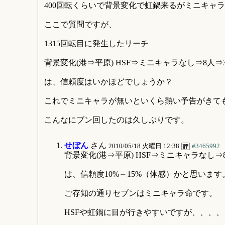
400回転くらいで背景変化で虹鍋来るがミニキャ
ここで質問ですが、
1315回転目に発生したリーチ
背景変化(港⇒平原) HSF⇒ミニキャラなし⇒8人
は、信頼度はいかほどでしょうか？
これでミニキャラが無いといくら熱い予告がきて
こんなにブン回したのは久しぶりです。
せぼん
さん
2010/05/18 火曜日 12:38
#3465992
背景変化(港⇒平原) HSF⇒ミニキャラなし
は、信頼度10%～15%（体感）かと思います
ご存知の通りセブンはミニキャラ命です。
HSFや虹鍋に目が行きやすいですが、、、、