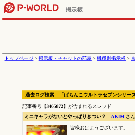
トップページ
>
掲示板・チャットの部屋
>
機種別掲示板
>
過去ログ検索 「ぱちんこウルトラセブンシリー
記事番号
【3465872】
が含まれるスレッド
ミニキャラがないとやっぱりきつい？
AKIM
さ
皆様おはようございます。