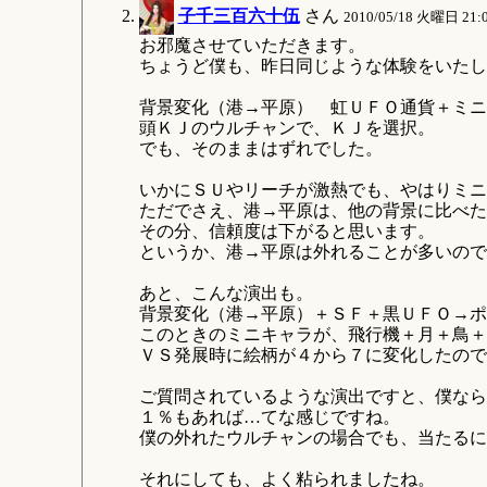
子千三百六十伍
さん
2010/05/18 火曜日 21:
お邪魔させていただきます。
ちょうど僕も、昨日同じような体験をいたし
背景変化（港→平原） 虹ＵＦＯ通貨＋ミニ
頭ＫＪのウルチャンで、ＫＪを選択。
でも、そのままはずれでした。
いかにＳＵやリーチが激熱でも、やはりミニ
ただでさえ、港→平原は、他の背景に比べた
その分、信頼度は下がると思います。
というか、港→平原は外れることが多いので
あと、こんな演出も。
背景変化（港→平原）＋ＳＦ＋黒ＵＦＯ→ポ
このときのミニキャラが、飛行機＋月＋鳥＋
ＶＳ発展時に絵柄が４から７に変化したので
ご質問されているような演出ですと、僕なら
１％もあれば…てな感じですね。
僕の外れたウルチャンの場合でも、当たるに
それにしても、よく粘られましたね。