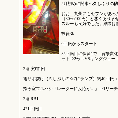
5月初めに関東へ久しぶりの
おお、九州にもセブンがあった
（30玉/100円）と悪くあ
スルーも良好でした。結果は散
投資3k
0回転からスタート
35回転目に保留1で 背景変
ット⇒2号⇒VSキングジョー
2連 突確1回
電サポ抜け（久しぶりの☆7にランプ）約40回転（1
指令室フルハシ「レーダーに反応が…」⇒1リー
2連 RB1
471回転目