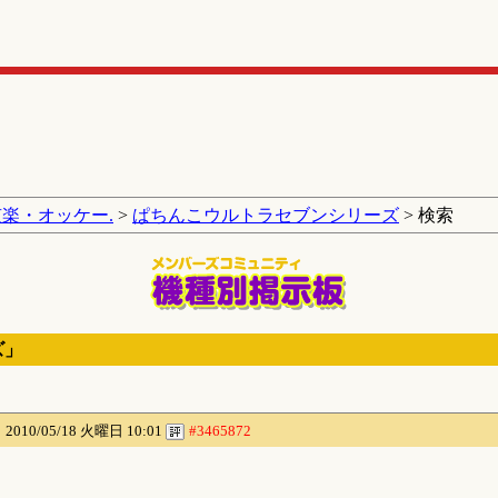
京楽・オッケー.
>
ぱちんこウルトラセブンシリーズ
> 検索
ズ」
ん
2010/05/18 火曜日 10:01
#3465872