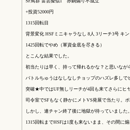
SF鳥群 雷雲擬似1 赤鍋煽り不成立
+投資52000円
1315回転目
背景変化 HSFミニキャラなし 8人 3リーチ3号 
1425回転でやめ（軍資金底を尽きる）
とこんな結果でした。
初当たりは早く、持って帰れるかな？と思いなが
バトルちゅうはなしなしチョップのハズレ多しで
突確★中ではUF無しリーチが4回も来てさらにヒヤヒ
司令室でSFもなく静かにメトVS発展で当たり。
しかし、連チャン終了後に地獄が待っていました
1315回転までHSFは1度も来ないまま、その間に