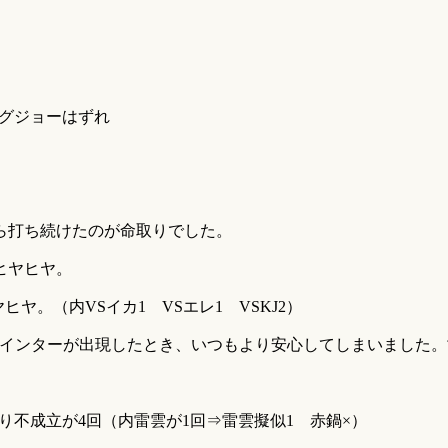
キングジョーはずれ
ら打ち続けたのが命取りでした。
ヒヤヒヤ。
ヤ。（内VSイカ1 VSエレ1 VSKJ2）
ポインターが出現したとき、いつもより安心してしまいました
。
煽り不成立が4回（内雷雲が1回⇒雷雲擬似1 赤鍋×）