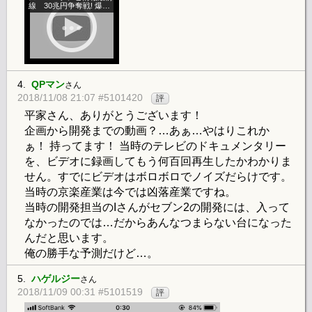
線 30兆円争奪戦! 爆裂
パチンコ・ウォーズ
4.
QPマン
さん
2018/11/08 21:07 #5101420
評
平家さん、ありがとうございます！
企画から開発までの動画？…あぁ…やはりこれか
ぁ！ 持ってます！ 当時のテレビのドキュメンタリー
を、ビデオに録画してもう何百回再生したかわかりま
せん。すでにビデオはボロボロでノイズだらけです。
当時の京楽産業は今では凶落産業ですね。
当時の開発担当のIさんがセブン2の開発には、入って
なかったのでは…だからあんなつまらない台になった
んだと思います。
俺の勝手な予測だけど…。
5.
ハゲルジー
さん
2018/11/09 00:31 #5101519
評