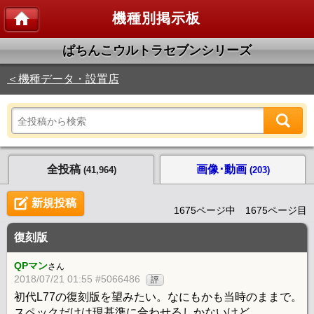
機種別掲示板
ぱちんこウルトラセブンシリーズ
＜機種データ・設置店
全投稿
画像･動画
(41,964)
(203)
新規投稿
1675ページ中 1675ページ目
復刻版
QPマン
さん
2018/07/21 01:55 #5066486
評
初代L77の復刻版を望みたい。なにもかも当時のままで。
スペックだけは現基準に合わせるしかないけど。