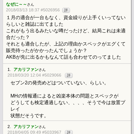
なぜに～～
さん
2018/03/13 18:37 #5026956
評
１月の適合が一台もなく、資金繰りが上手くいってない
らしいと雑誌に出てました
これがもう出るみたいな噂だったけど、結局これは未適
合だった？
それとも適合したが、上記の理由かスペックがエグくて
販売待ったがかかったんでしょうか？
AKBが先に出るかもなんて話も合わせてのってました
1.
アカリファン
さん
2018/03/20 12:04 #5029066
評
セブン2の発売めどはついていない、らしい。
MHの情報通によると凶楽本体の問題とスペックが
どうしても検定通過しない、、、、そうで今は放置プ
レイ
状態だそうです。
2.
アカリファン
さん
2018/04/05 09:49 #5033967
評