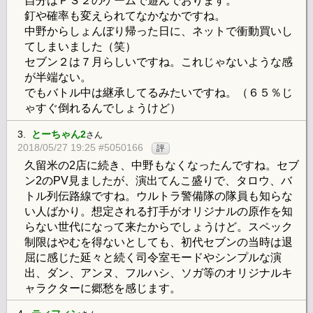
自分はＰＳ２のゲームで遊んでおります。
釘や確率も変えられてなかなかですね。
中野からしょんぼり帰った日に、ネットで衝動買いし
てしまいました（笑）
セブン２は７月らしいですね。これじゃないような感
が半端ない。
でもバトル中は継承してるみたいですね。（６５％じ
ゃすぐ倒れるんでしょうけど）
3.
とーちゃん2
さん
2018/05/27 19:25 #5050166
評
久留米の2店に続き、中野もなくなったんですね。セブ
ン2のPV見ましたが、演出てんこ盛りで、タロウ、バ
トル列伝路線ですね。ウルトラ警備隊の隊員も知らな
い人ばかり。想定される打手がオリジナルの原作を知
らない世代になって来たからでしょうけど。スペック
制限はやむを得ないとしても、初代セブンの当時は退
屈に感じた延々と続く司令室モードやシンプルな演
出、ダン、アンヌ、フルハシ、ソガ等のオリジナルキ
ャラクターに郷愁を感じます。