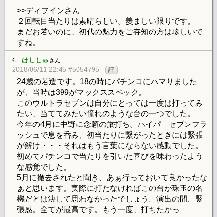
>>ディフインさん
２回転目当たりは素晴らしい。羨ましい限りです。
まだお若いのに、初代の魅力をご存知の方は珍しいで
すね。
6.
はししゅ
さん
2018/06/11 22:45 #5054795
評
24歳の若造です。18の時にパチンコにハマりました
が、当時は399がマックススペック。
このウルトラセブンは自分にとっては一度は打ってみ
たい、当ててみたい憧れのような台の一つでした。
今年の4月に中野に念願の旅打ち。ハイパーセブンフラ
ッシュで息を呑み、初当たりに繋がったときには緊張
が解け・・・それはもう言葉にならない感動でした。
初めてパチンコで当たりを引いた喜びを味わったよう
な感覚でした。
5月に撤去されたと聞き、あぁ行っておいて良かったな
ぁと思います。実際に打たなければこの台が珠玉の名
機だとは決して思わなかったでしょう。演出の間、緊
張感。全てが最高です。もう一度、打ちたかっ