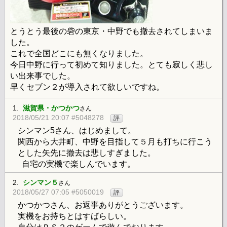
とうとう最後の砦の東京・中野でも撤去されてしまいま
した。
これで全国どこにも無くなりました。
今日中野に行って初めて知りました。とても寂しく悲し
い出来事でした。
早くセブン２が導入されて欲しいですね。
1.
滋賀県・かつかつ
さん
2018/05/21 20:07 #5048278
評
シンマン5さん、はじめまして。
関西から大井町、中野を目指して５月も打ちに行こう
とした矢先に撤去は悲しすぎました。
自宅の実機で楽しんでいます。
2.
シンマン５
さん
2018/05/27 07:05 #5050019
評
かつかつさん、お返事ありがとうございます。
実機をお持ちとはすばらしい。