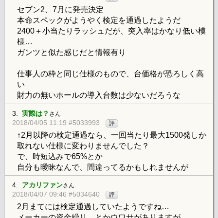
セブン2、7月に発売決定
本命スペックがようやく検定を通過したようだ
2400＋小当たりラッシュだが、突入率はかなり低い模
様…
ガンツと似た感じだと情報有り
仕事人の枠と同じ仕様のもので、台価格が恐ろしく高
い
財力の無いホールの導入台数は少ないだろうな
3.
実際は？
さん
2018/04/05 11:19 #5033993
評
↑2月以降の検定通過なら、一回当たり最大1500発しか
取れない仕様に変わりませんでした？
で、時短込みで65%とか
自分も曖昧なんで、間違ってるかもしれませんが
4.
アカリファン
さん
2018/04/07 09:46 #5034640
評
2月まてには検定通過していたようですね…
メーカーの資金繰り、とかウワサがありますが、