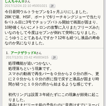
しんちゃん☆
さん
2017/12/24 22:10 #5001021
評
今日昼間ウルトラセブンを1ヶ月ぶりにしました。
28Kで湖、HSF、ボートで6リーチキングジョーで当たり
6バトル目に3号でチョップバトル開始で画面が固まり、
10秒後くらいにメトロンの攻撃に入りまたフリーズみた
いなのをして今度はセブンが倒れて突時になりました。
こうゆうことてあるんですか？12年も経つし液晶の寿命
なのか気になりました。
1.
アークザラッドX
さん
2017/12/31 23:42 #5003415
評
処理機能が追いつかない。
処理落ちという現象です。
スマホの動画で再生バーを０分から２０分の所へ、更
に２０分から１０分の所に指で戻すと液晶が固まり時
間が経つと１０分の所から始まるような感じです。
初代リングは設置３年経たずにこの現象が頻発に起こ
りました。
液晶はまだリーチ前の予告なのに音声はすでにスーパ