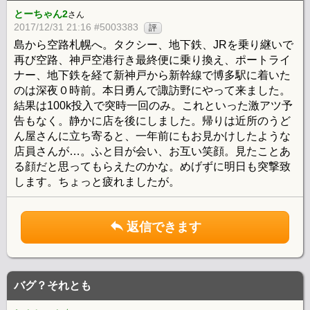
とーちゃん2
さん
2017/12/31 21:16 #5003383
評
島から空路札幌へ。タクシー、地下鉄、JRを乗り継いで
再び空路、神戸空港行き最終便に乗り換え、ポートライ
ナー、地下鉄を経て新神戸から新幹線で博多駅に着いた
のは深夜０時前。本日勇んで諏訪野にやって来ました。
結果は100k投入で突時一回のみ。これといった激アツ予
告もなく。静かに店を後にしました。帰りは近所のうど
ん屋さんに立ち寄ると、一年前にもお見かけしたような
店員さんが…。ふと目が会い、お互い笑顔。見たことあ
る顔だと思ってもらえたのかな。めげずに明日も突撃致
します。ちょっと疲れましたが。
返信できます
バグ？それとも