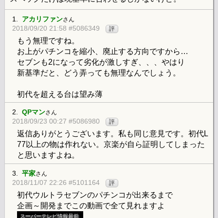
1.
アカリファン
さん
2018/09/20 21:58 #5086349
評
もう無理ですね。
お上がパチンコを縮小、廃止する方向ですから…
セブンも2になって劣化が激しすぎ、、、やはり
新基準だと、どう弄っても無理なんでしょう。
初代を超える台は望み薄
2.
QPマン
さん
2018/09/23 00:27 #5086980
評
返信ありがとうございます。私も同じ意見です。初代L
77以上の物は作れない。京楽が自ら証明してしまった
と思いますよね。
3.
平家
さん
2018/11/07 22:26 #5101164
評
初代ウルトラセブンのパチンコが出来るまで
企画～開発までこの動画で全て見れますよ
スーパーテレビ情報最前