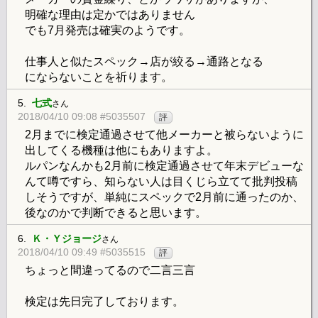
明確な理由は定かではありません
でも7月発売は確実のようです。
仕事人と似たスペック→店が絞る→通路となる
にならないことを祈ります。
5.
七式
さん
2018/04/10 09:08 #5035507
評
2月までに検定通過させて他メーカーと被らないように
出してくる機種は他にもありますよ。
ルパンなんかも2月前に検定通過させて年末デビューな
んて噂ですら、知らない人は目くじら立てて批判投稿
しそうですが、単純にスペックで2月前に通ったのか、
後なのかで判断できると思います。
6.
Ｋ・Ｙジョージ
さん
2018/04/10 09:49 #5035515
評
ちょっと間違ってるので二言三言
検定は先日完了しております。