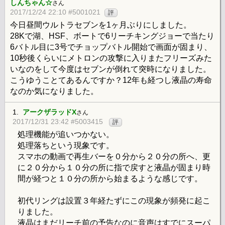
しんちゃん☆
さん
2017/12/24 22:10 #5001021
評
今日昼間ウルトラセブンを1ヶ月ぶりにしました。
28Kで湖、HSF、ボートで6リーチキングジョーで当たり
6バトル目に3号でチョップバトル開始で画面が固まり、
10秒後くらいにメトロンの攻撃に入りまたフリーズみた
いなのをして今度はセブンが倒れて突時になりました。
こうゆうことてあるんですか？12年も経つし液晶の寿命
なのか気になりました。
1.
アークザラッドX
さん
2017/12/31 23:42 #5003415
評
処理機能が追いつかない。
処理落ちという現象です。
スマホの動画で再生バーを０分から２０分の所へ、更
に２０分から１０分の所に指で戻すと液晶が固まり時
間が経つと１０分の所から始まるような感じです。
初代リングは設置３年経たずにこの現象が頻発に起こ
りました。
液晶はまだリーチ前の予告なのに音声はすでにスーパ