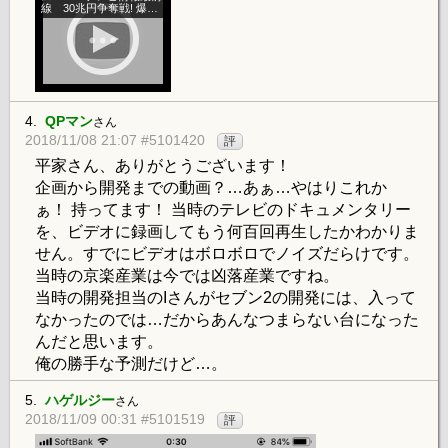
線 30兆円争奪戦! 爆裂
パチンコ・ウォーズ
4.
QPマン
さん
2018/11/08 21:07 #5101420
評
平家さん、ありがとうございます！
企画から開発までの動画？…あぁ…やはりこれか
ぁ！ 持ってます！ 当時のテレビのドキュメンタリー
を、ビデオに録画してもう何百回再生したかわかりま
せん。すでにビデオはボロボロでノイズだらけです。
当時の京楽産業は今では凶落産業ですね。
当時の開発担当のIさんがセブン2の開発には、入って
なかったのでは…だからあんなつまらない台になった
んだと思います。
俺の勝手な予測だけど…。
5.
ハゲルジー
さん
2018/11/09 00:31 #5101519
評