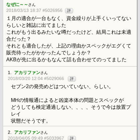
なぜに～～
さん
2018/03/13 18:37 #5026956
評
１月の適合が一台もなく、資金繰りが上手くいってない
らしいと雑誌に出てました
これがもう出るみたいな噂だったけど、結局これは未適
合だった？
それとも適合したが、上記の理由かスペックがエグくて
販売待ったがかかったんでしょうか？
AKBが先に出るかもなんて話も合わせてのってました
1.
アカリファン
さん
2018/03/20 12:04 #5029066
評
セブン2の発売めどはついていない、らしい。
MHの情報通によると凶楽本体の問題とスペックが
どうしても検定通過しない、、、、そうで今は放置プ
レイ
状態だそうです。
2.
アカリファン
さん
2018/04/05 09:49 #5033967
評