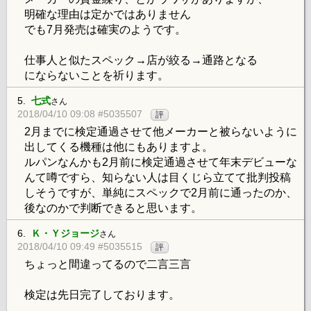
明確な理由は定かではありません
でも7月発売は確実のようです。
仕事人と似たスペック→店が絞る→通路となる
にならないことを祈ります。
5.
七式
さん
2018/04/10 09:08 #5035507
評
2月までに検定通過させて他メーカーと被らないように
出してくる機種は他にもありますよ。
ルパンなんかも2月前に検定通過させて年末デビューな
んて噂ですら、知らない人は目くじら立てて批判投稿
しそうですが、単純にスペックで2月前に通ったのか、
後なのかで判断できると思います。
6.
Ｋ・Ｙジョージ
さん
2018/04/10 09:49 #5035515
評
ちょっと間違ってるので二言三言
検定は先日完了しております。