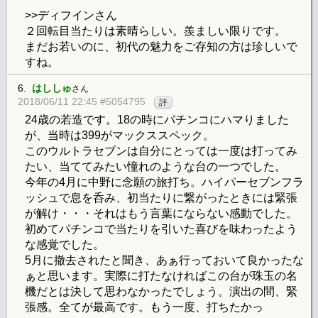
>>ディフインさん
２回転目当たりは素晴らしい。羨ましい限りです。
まだお若いのに、初代の魅力をご存知の方は珍しいで
すね。
6.
はししゅ
さん
2018/06/11 22:45 #5054795
評
24歳の若造です。18の時にパチンコにハマりました
が、当時は399がマックススペック。
このウルトラセブンは自分にとっては一度は打ってみ
たい、当ててみたい憧れのような台の一つでした。
今年の4月に中野に念願の旅打ち。ハイパーセブンフラ
ッシュで息を呑み、初当たりに繋がったときには緊張
が解け・・・それはもう言葉にならない感動でした。
初めてパチンコで当たりを引いた喜びを味わったよう
な感覚でした。
5月に撤去されたと聞き、あぁ行っておいて良かったな
ぁと思います。実際に打たなければこの台が珠玉の名
機だとは決して思わなかったでしょう。演出の間、緊
張感。全てが最高です。もう一度、打ちたかっ