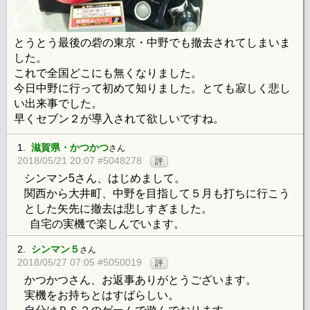
とうとう最後の砦の東京・中野でも撤去されてしまいま
した。
これで全国どこにも無くなりました。
今日中野に行って初めて知りました。とても寂しく悲し
い出来事でした。
早くセブン２が導入されて欲しいですね。
1.
滋賀県・かつかつ
さん
2018/05/21 20:07 #5048278
評
シンマン5さん、はじめまして。
関西から大井町、中野を目指して５月も打ちに行こう
とした矢先に撤去は悲しすぎました。
自宅の実機で楽しんでいます。
2.
シンマン５
さん
2018/05/27 07:05 #5050019
評
かつかつさん、お返事ありがとうございます。
実機をお持ちとはすばらしい。