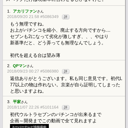
1.
アカリファン
さん
2018/09/20 21:58 #5086349
評
もう無理ですね。
お上がパチンコを縮小、廃止する方向ですから…
セブンも2になって劣化が激しすぎ、、、やはり
新基準だと、どう弄っても無理なんでしょう。
初代を超える台は望み薄
2.
QPマン
さん
2018/09/23 00:27 #5086980
評
返信ありがとうございます。私も同じ意見です。初代L
77以上の物は作れない。京楽が自ら証明してしまった
と思いますよね。
3.
平家
さん
2018/11/07 22:26 #5101164
評
初代ウルトラセブンのパチンコが出来るまで
企画～開発までこの動画で全て見れますよ
スーパーテレビ情報最前