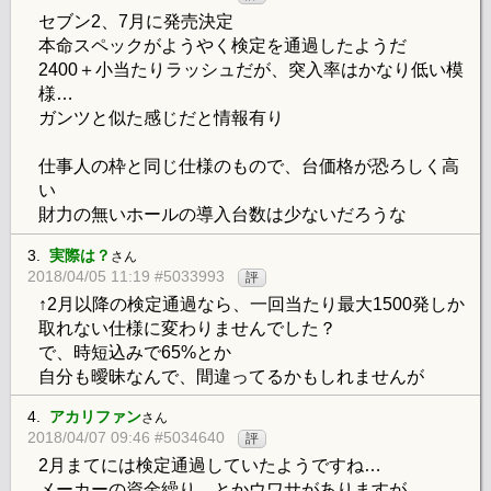
セブン2、7月に発売決定
本命スペックがようやく検定を通過したようだ
2400＋小当たりラッシュだが、突入率はかなり低い模
様…
ガンツと似た感じだと情報有り
仕事人の枠と同じ仕様のもので、台価格が恐ろしく高
い
財力の無いホールの導入台数は少ないだろうな
3.
実際は？
さん
2018/04/05 11:19 #5033993
評
↑2月以降の検定通過なら、一回当たり最大1500発しか
取れない仕様に変わりませんでした？
で、時短込みで65%とか
自分も曖昧なんで、間違ってるかもしれませんが
4.
アカリファン
さん
2018/04/07 09:46 #5034640
評
2月まてには検定通過していたようですね…
メーカーの資金繰り、とかウワサがありますが、