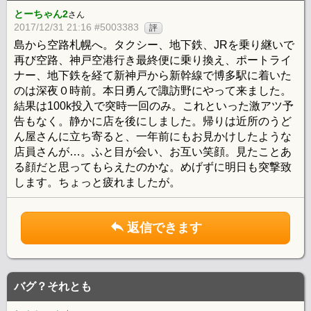
とーちゃん2
さん
2017/12/31 21:16 #5003383
評
島から空路札幌へ。タクシー、地下鉄、JRを乗り継いで
再び空路、神戸空港行き最終便に乗り換え、ポートライ
ナー、地下鉄を経て新神戸から新幹線で博多駅に着いた
のは深夜０時前。本日勇んで諏訪野にやって来ました。
結果は100k投入で突時一回のみ。これといった激アツ予
告もなく。静かに店を後にしました。帰りは近所のうど
ん屋さんに立ち寄ると、一年前にもお見かけしたような
店員さんが…。ふと目が会い、お互い笑顔。見たことあ
る顔だと思ってもらえたのかな。めげずに明日も突撃致
します。ちょっと疲れましたが。
返信できます
バグ？それとも