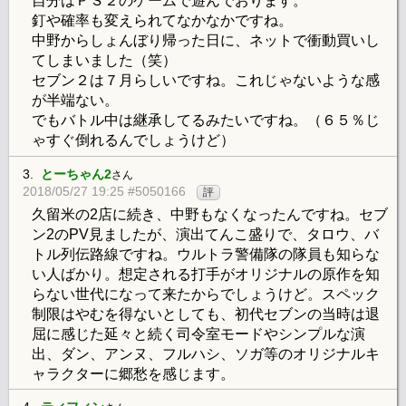
自分はＰＳ２のゲームで遊んでおります。
釘や確率も変えられてなかなかですね。
中野からしょんぼり帰った日に、ネットで衝動買いし
てしまいました（笑）
セブン２は７月らしいですね。これじゃないような感
が半端ない。
でもバトル中は継承してるみたいですね。（６５％じ
ゃすぐ倒れるんでしょうけど）
3.
とーちゃん2
さん
2018/05/27 19:25 #5050166
評
久留米の2店に続き、中野もなくなったんですね。セブ
ン2のPV見ましたが、演出てんこ盛りで、タロウ、バ
トル列伝路線ですね。ウルトラ警備隊の隊員も知らな
い人ばかり。想定される打手がオリジナルの原作を知
らない世代になって来たからでしょうけど。スペック
制限はやむを得ないとしても、初代セブンの当時は退
屈に感じた延々と続く司令室モードやシンプルな演
出、ダン、アンヌ、フルハシ、ソガ等のオリジナルキ
ャラクターに郷愁を感じます。