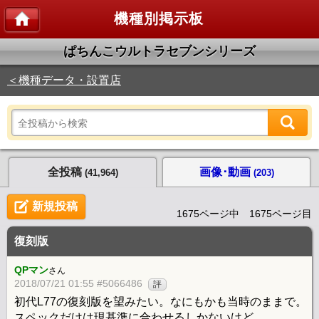
機種別掲示板
ぱちんこウルトラセブンシリーズ
＜機種データ・設置店
全投稿
画像･動画
(41,964)
(203)
新規投稿
1675ページ中 1675ページ目
復刻版
QPマン
さん
2018/07/21 01:55 #5066486
評
初代L77の復刻版を望みたい。なにもかも当時のままで。
スペックだけは現基準に合わせるしかないけど。