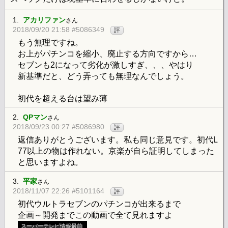
1.
アカリファン
さん
2018/09/20 21:58 #5086349
評
もう無理ですね。
お上がパチンコを縮小、廃止する方向ですから…
セブンも2になって劣化が激しすぎ、、、やはり
新基準だと、どう弄っても無理なんでしょう。
初代を超える台は望み薄
2.
QPマン
さん
2018/09/23 00:27 #5086980
評
返信ありがとうございます。私も同じ意見です。初代L
77以上の物は作れない。京楽が自ら証明してしまった
と思いますよね。
3.
平家
さん
2018/11/07 22:26 #5101164
評
初代ウルトラセブンのパチンコが出来るまで
企画～開発までこの動画で全て見れますよ
スーパーテレビ情報最前