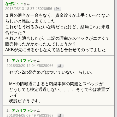
なぜに～～
さん
2018/03/13 18:37 #5026956
評
１月の適合が一台もなく、資金繰りが上手くいってない
らしいと雑誌に出てました
これがもう出るみたいな噂だったけど、結局これは未適
合だった？
それとも適合したが、上記の理由かスペックがエグくて
販売待ったがかかったんでしょうか？
AKBが先に出るかもなんて話も合わせてのってました
1.
アカリファン
さん
2018/03/20 12:04 #5029066
評
セブン2の発売めどはついていない、らしい。
MHの情報通によると凶楽本体の問題とスペックが
どうしても検定通過しない、、、、そうで今は放置プ
レイ
状態だそうです。
2.
アカリファン
さん
2018/04/05 09:49 #5033967
評