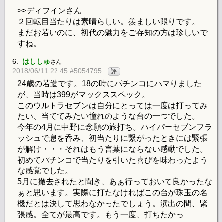
>>ディフインさん
２回転目当たりは素晴らしい。羨ましい限りです。
まだお若いのに、初代の魅力をご存知の方は珍しいで
すね。
6.
はししゅ
さん
2018/06/11 22:45 #5054795
評
24歳の若造です。18の時にパチンコにハマりました
が、当時は399がマックススペック。
このウルトラセブンは自分にとっては一度は打ってみ
たい、当ててみたい憧れのような台の一つでした。
今年の4月に中野に念願の旅打ち。ハイパーセブンフラ
ッシュで息を呑み、初当たりに繋がったときには緊張
が解け・・・それはもう言葉にならない感動でした。
初めてパチンコで当たりを引いた喜びを味わったよう
な感覚でした。
5月に撤去されたと聞き、あぁ行っておいて良かったな
ぁと思います。実際に打たなければこの台が珠玉の名
機だとは決して思わなかったでしょう。演出の間、緊
張感。全てが最高です。もう一度、打ちたかっ