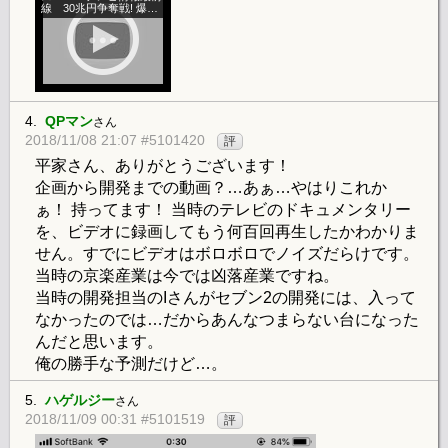
線 30兆円争奪戦! 爆裂
パチンコ・ウォーズ
4.
QPマン
さん
2018/11/08 21:07 #5101420
評
平家さん、ありがとうございます！
企画から開発までの動画？…あぁ…やはりこれか
ぁ！ 持ってます！ 当時のテレビのドキュメンタリー
を、ビデオに録画してもう何百回再生したかわかりま
せん。すでにビデオはボロボロでノイズだらけです。
当時の京楽産業は今では凶落産業ですね。
当時の開発担当のIさんがセブン2の開発には、入って
なかったのでは…だからあんなつまらない台になった
んだと思います。
俺の勝手な予測だけど…。
5.
ハゲルジー
さん
2018/11/09 00:31 #5101519
評