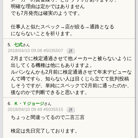
明確な理由は定かではありません
でも7月発売は確実のようです。
仕事人と似たスペック→店が絞る→通路となる
にならないことを祈ります。
5.
七式
さん
2018/04/10 09:08 #5035507
評
2月までに検定通過させて他メーカーと被らないように
出してくる機種は他にもありますよ。
ルパンなんかも2月前に検定通過させて年末デビューな
んて噂ですら、知らない人は目くじら立てて批判投稿
しそうですが、単純にスペックで2月前に通ったのか、
後なのかで判断できると思います。
6.
Ｋ・Ｙジョージ
さん
2018/04/10 09:49 #5035515
評
ちょっと間違ってるので二言三言
検定は先日完了しております。