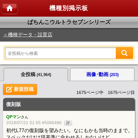
機種別掲示板
ぱちんこウルトラセブンシリーズ
＜機種データ・設置店
全投稿
画像･動画
(41,964)
(203)
新規投稿
1675ページ中 1675ページ目
復刻版
QPマン
さん
2018/07/21 01:55 #5066486
評
初代L77の復刻版を望みたい。なにもかも当時のままで。
スペックだけは現基準に合わせるしかないけど。