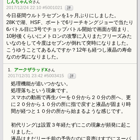
しんちゃん☆
さん
2017/12/24 22:10 #5001021
評
今日昼間ウルトラセブンを1ヶ月ぶりにしました。
28Kで湖、HSF、ボートで6リーチキングジョーで当たり
6バトル目に3号でチョップバトル開始で画面が固まり、
10秒後くらいにメトロンの攻撃に入りまたフリーズみた
いなのをして今度はセブンが倒れて突時になりました。
こうゆうことてあるんですか？12年も経つし液晶の寿命
なのか気になりました。
1.
アークザラッドX
さん
2017/12/31 23:42 #5003415
評
処理機能が追いつかない。
処理落ちという現象です。
スマホの動画で再生バーを０分から２０分の所へ、更
に２０分から１０分の所に指で戻すと液晶が固まり時
間が経つと１０分の所から始まるような感じです。
初代リングは設置３年経たずにこの現象が頻発に起こ
りました。
液晶はまだリーチ前の予告なのに音声はすでにスーパ