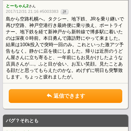
とーちゃん2
さん
2017/12/31 21:16 #5003383
評
島から空路札幌へ。タクシー、地下鉄、JRを乗り継いで
再び空路、神戸空港行き最終便に乗り換え、ポートライ
ナー、地下鉄を経て新神戸から新幹線で博多駅に着いた
のは深夜０時前。本日勇んで諏訪野にやって来ました。
結果は100k投入で突時一回のみ。これといった激アツ予
告もなく。静かに店を後にしました。帰りは近所のうど
ん屋さんに立ち寄ると、一年前にもお見かけしたような
店員さんが…。ふと目が会い、お互い笑顔。見たことあ
る顔だと思ってもらえたのかな。めげずに明日も突撃致
します。ちょっと疲れましたが。
返信できます
バグ？それとも