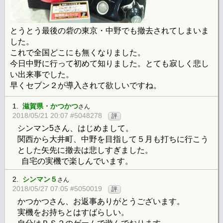
とうとう最後の砦の東京・中野でも撤去されてしまいま
した。
これで全国どこにも無くなりました。
今日中野に行って初めて知りました。とても寂しく悲し
い出来事でした。
早くセブン２が導入されて欲しいですね。
1.
滋賀県・かつかつ
さん
2018/05/21 20:07 #5048278
評
シンマン5さん、はじめまして。
関西から大井町、中野を目指して５月も打ちに行こう
とした矢先に撤去は悲しすぎました。
自宅の実機で楽しんでいます。
2.
シンマン５
さん
2018/05/27 07:05 #5050019
評
かつかつさん、お返事ありがとうございます。
実機をお持ちとはすばらしい。