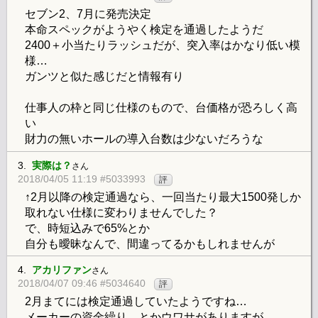
セブン2、7月に発売決定
本命スペックがようやく検定を通過したようだ
2400＋小当たりラッシュだが、突入率はかなり低い模
様…
ガンツと似た感じだと情報有り
仕事人の枠と同じ仕様のもので、台価格が恐ろしく高
い
財力の無いホールの導入台数は少ないだろうな
3.
実際は？
さん
2018/04/05 11:19 #5033993
評
↑2月以降の検定通過なら、一回当たり最大1500発しか
取れない仕様に変わりませんでした？
で、時短込みで65%とか
自分も曖昧なんで、間違ってるかもしれませんが
4.
アカリファン
さん
2018/04/07 09:46 #5034640
評
2月まてには検定通過していたようですね…
メーカーの資金繰り、とかウワサがありますが、