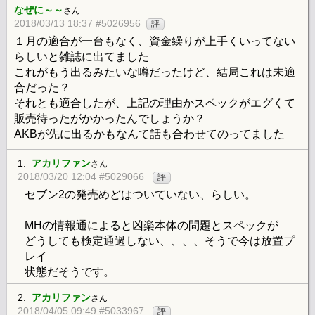
なぜに～～
さん
2018/03/13 18:37 #5026956
評
１月の適合が一台もなく、資金繰りが上手くいってない
らしいと雑誌に出てました
これがもう出るみたいな噂だったけど、結局これは未適
合だった？
それとも適合したが、上記の理由かスペックがエグくて
販売待ったがかかったんでしょうか？
AKBが先に出るかもなんて話も合わせてのってました
1.
アカリファン
さん
2018/03/20 12:04 #5029066
評
セブン2の発売めどはついていない、らしい。
MHの情報通によると凶楽本体の問題とスペックが
どうしても検定通過しない、、、、そうで今は放置プ
レイ
状態だそうです。
2.
アカリファン
さん
2018/04/05 09:49 #5033967
評