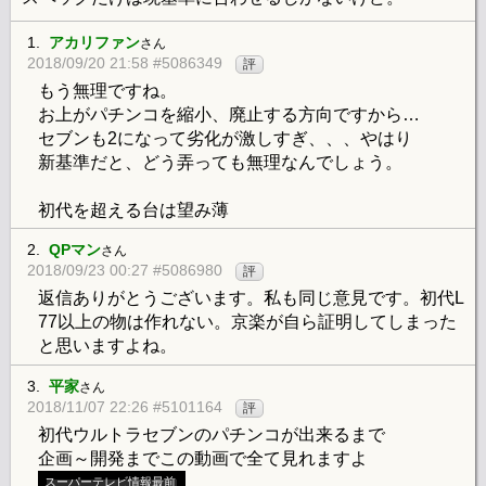
1.
アカリファン
さん
2018/09/20 21:58 #5086349
評
もう無理ですね。
お上がパチンコを縮小、廃止する方向ですから…
セブンも2になって劣化が激しすぎ、、、やはり
新基準だと、どう弄っても無理なんでしょう。
初代を超える台は望み薄
2.
QPマン
さん
2018/09/23 00:27 #5086980
評
返信ありがとうございます。私も同じ意見です。初代L
77以上の物は作れない。京楽が自ら証明してしまった
と思いますよね。
3.
平家
さん
2018/11/07 22:26 #5101164
評
初代ウルトラセブンのパチンコが出来るまで
企画～開発までこの動画で全て見れますよ
スーパーテレビ情報最前