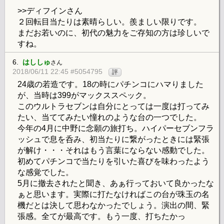
>>ディフインさん
２回転目当たりは素晴らしい。羨ましい限りです。
まだお若いのに、初代の魅力をご存知の方は珍しいで
すね。
6.
はししゅ
さん
2018/06/11 22:45 #5054795
評
24歳の若造です。18の時にパチンコにハマりました
が、当時は399がマックススペック。
このウルトラセブンは自分にとっては一度は打ってみ
たい、当ててみたい憧れのような台の一つでした。
今年の4月に中野に念願の旅打ち。ハイパーセブンフラ
ッシュで息を呑み、初当たりに繋がったときには緊張
が解け・・・それはもう言葉にならない感動でした。
初めてパチンコで当たりを引いた喜びを味わったよう
な感覚でした。
5月に撤去されたと聞き、あぁ行っておいて良かったな
ぁと思います。実際に打たなければこの台が珠玉の名
機だとは決して思わなかったでしょう。演出の間、緊
張感。全てが最高です。もう一度、打ちたかっ