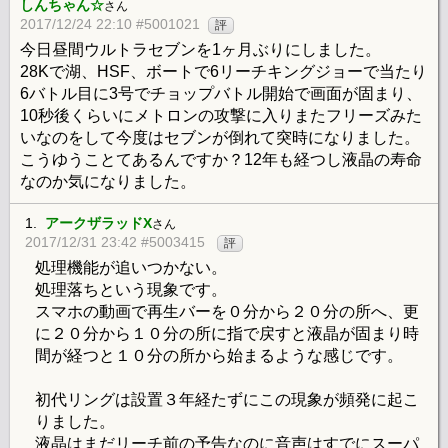
しんちゃん☆
さん
2017/12/24 22:10 #5001021
評
今日昼間ウルトラセブンを1ヶ月ぶりにしました。
28Kで湖、HSF、ボートで6リーチキングジョーで当たり
6バトル目に3号でチョップバトル開始で画面が固まり、
10秒後くらいにメトロンの攻撃に入りまたフリーズみた
いなのをして今度はセブンが倒れて突時になりました。
こうゆうことてあるんですか？12年も経つし液晶の寿命
なのか気になりました。
1.
アークザラッドX
さん
2017/12/31 23:42 #5003415
評
処理機能が追いつかない。
処理落ちという現象です。
スマホの動画で再生バーを０分から２０分の所へ、更
に２０分から１０分の所に指で戻すと液晶が固まり時
間が経つと１０分の所から始まるような感じです。
初代リングは設置３年経たずにこの現象が頻発に起こ
りました。
液晶はまだリーチ前の予告なのに音声はすでにスーパ