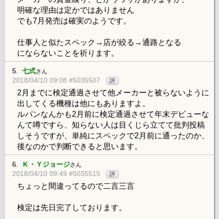
明確な理由は定かではありません
でも7月発売は確実のようです。
仕事人と似たスペック→店が絞る→通路となる
にならないことを祈ります。
5.
七式
さん
2018/04/10 09:08 #5035507
評
2月までに検定通過させて他メーカーと被らないように
出してくる機種は他にもありますよ。
ルパンなんかも2月前に検定通過させて年末デビューな
んて噂ですら、知らない人は目くじら立てて批判投稿
しそうですが、単純にスペックで2月前に通ったのか、
後なのかで判断できると思います。
6.
Ｋ・Ｙジョージ
さん
2018/04/10 09:49 #5035515
評
ちょっと間違ってるので二言三言
検定は先日完了しております。