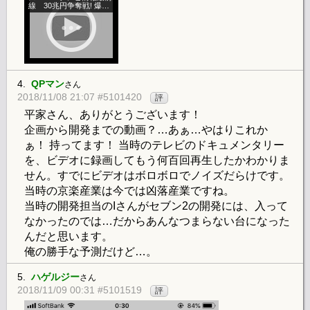
線 30兆円争奪戦! 爆裂
パチンコ・ウォーズ
4.
QPマン
さん
2018/11/08 21:07 #5101420
評
平家さん、ありがとうございます！
企画から開発までの動画？…あぁ…やはりこれか
ぁ！ 持ってます！ 当時のテレビのドキュメンタリー
を、ビデオに録画してもう何百回再生したかわかりま
せん。すでにビデオはボロボロでノイズだらけです。
当時の京楽産業は今では凶落産業ですね。
当時の開発担当のIさんがセブン2の開発には、入って
なかったのでは…だからあんなつまらない台になった
んだと思います。
俺の勝手な予測だけど…。
5.
ハゲルジー
さん
2018/11/09 00:31 #5101519
評