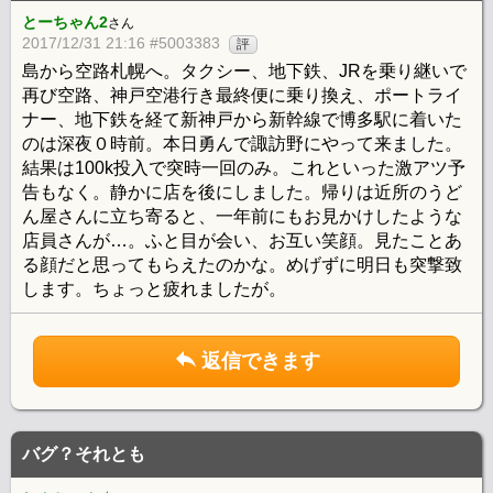
とーちゃん2
さん
2017/12/31 21:16 #5003383
評
島から空路札幌へ。タクシー、地下鉄、JRを乗り継いで
再び空路、神戸空港行き最終便に乗り換え、ポートライ
ナー、地下鉄を経て新神戸から新幹線で博多駅に着いた
のは深夜０時前。本日勇んで諏訪野にやって来ました。
結果は100k投入で突時一回のみ。これといった激アツ予
告もなく。静かに店を後にしました。帰りは近所のうど
ん屋さんに立ち寄ると、一年前にもお見かけしたような
店員さんが…。ふと目が会い、お互い笑顔。見たことあ
る顔だと思ってもらえたのかな。めげずに明日も突撃致
します。ちょっと疲れましたが。
返信できます
バグ？それとも