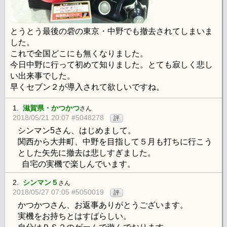
とうとう最後の砦の東京・中野でも撤去されてしまいま
した。
これで全国どこにも無くなりました。
今日中野に行って初めて知りました。とても寂しく悲し
い出来事でした。
早くセブン２が導入されて欲しいですね。
1.
滋賀県・かつかつ
さん
2018/05/21 20:07 #5048278
評
シンマン5さん、はじめまして。
関西から大井町、中野を目指して５月も打ちに行こう
とした矢先に撤去は悲しすぎました。
自宅の実機で楽しんでいます。
2.
シンマン５
さん
2018/05/27 07:05 #5050019
評
かつかつさん、お返事ありがとうございます。
実機をお持ちとはすばらしい。