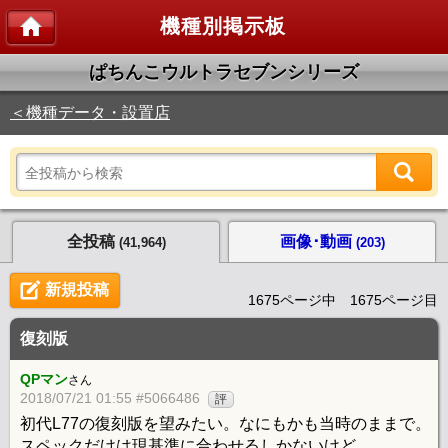
機種別掲示板
ぱちんこウルトラセブンシリーズ
＜機種データ・設置店
全投稿
画像･動画
(41,964)
(203)
新規投稿
1675ページ中 1675ページ目
復刻版
QPマン
さん
2018/07/21 01:55 #5066486
評
初代L77の復刻版を望みたい。なにもかも当時のままで。
スペックだけは現基準に合わせるしかないけど。