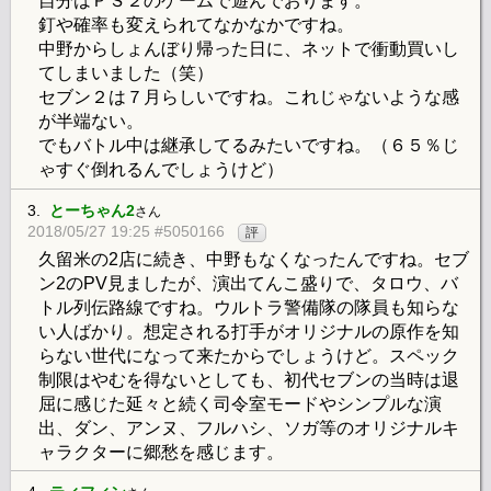
自分はＰＳ２のゲームで遊んでおります。
釘や確率も変えられてなかなかですね。
中野からしょんぼり帰った日に、ネットで衝動買いし
てしまいました（笑）
セブン２は７月らしいですね。これじゃないような感
が半端ない。
でもバトル中は継承してるみたいですね。（６５％じ
ゃすぐ倒れるんでしょうけど）
3.
とーちゃん2
さん
2018/05/27 19:25 #5050166
評
久留米の2店に続き、中野もなくなったんですね。セブ
ン2のPV見ましたが、演出てんこ盛りで、タロウ、バ
トル列伝路線ですね。ウルトラ警備隊の隊員も知らな
い人ばかり。想定される打手がオリジナルの原作を知
らない世代になって来たからでしょうけど。スペック
制限はやむを得ないとしても、初代セブンの当時は退
屈に感じた延々と続く司令室モードやシンプルな演
出、ダン、アンヌ、フルハシ、ソガ等のオリジナルキ
ャラクターに郷愁を感じます。