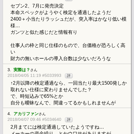
セブン2、7月に発売決定
本命スペックがようやく検定を通過したようだ
2400＋小当たりラッシュだが、突入率はかなり低い模
様…
ガンツと似た感じだと情報有り
仕事人の枠と同じ仕様のもので、台価格が恐ろしく高
い
財力の無いホールの導入台数は少ないだろうな
3.
実際は？
さん
2018/04/05 11:19 #5033993
評
↑2月以降の検定通過なら、一回当たり最大1500発しか
取れない仕様に変わりませんでした？
で、時短込みで65%とか
自分も曖昧なんで、間違ってるかもしれませんが
4.
アカリファン
さん
2018/04/07 09:46 #5034640
評
2月まてには検定通過していたようですね…
メーカーの資金繰り、とかウワサがありますが、