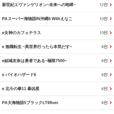
新世紀エヴァンゲリオン~未来への咆哮~
PAスーパー海物語IN沖縄6 Withえなこ
e女神のカフェテラス
e 無職転生 ~異世界行ったら本気だす~
e結城友奈は勇者である~極限7500~
e バイオハザード6
e 北斗の拳11 暴凶星
PA大海物語5ブラックLT99ver.