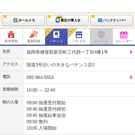
ホールメモ
最近の導入台
バックナンバー
基本情報
最新情報
パチンコ
パチスロ
新台入替
カレンダー
住所
福岡県糟屋郡新宮町三代西一丁目4番1号
アクセス
国道3号沿いの大きなパチンコ店!!
電話
092-963-5553
営業時間
10:00 ～ 22:40
朝の入場
09:00 抽選受付開始
09:40 抽選受付締切
09:45 抽選結果送信
09:50 整列
10:00 入場開始