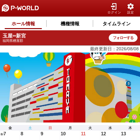
ログイン
設定
ホール情報
機種情報
タイムライン
玉屋∞新宮
フォローする
福岡県糟屋郡
最終更新日：2026/08/08
金
土
日
月
火
水
木
7
8
9
10
11
12
13
8/