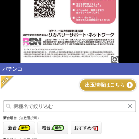
パチンコ
出玉情報はこちら
新台増台
（複数選択可）
新台
増台
おすすめ