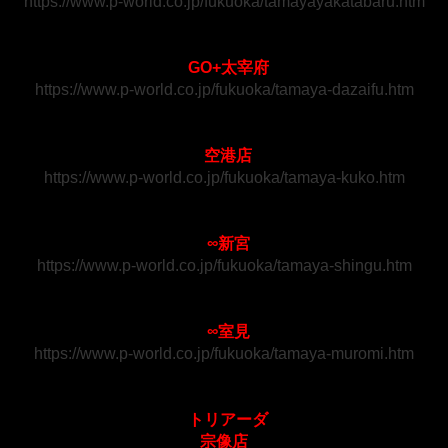
https://www.p-world.co.jp/fukuoka/tamayayakatabaru.htm
GO+太宰府
https://www.p-world.co.jp/fukuoka/tamaya-dazaifu.htm
空港店
https://www.p-world.co.jp/fukuoka/tamaya-kuko.htm
∞新宮
https://www.p-world.co.jp/fukuoka/tamaya-shingu.htm
∞室見
https://www.p-world.co.jp/fukuoka/tamaya-muromi.htm
トリアーダ
宗像店