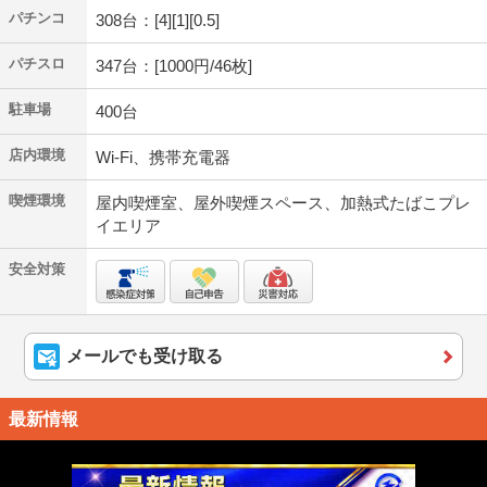
パチンコ
308台：[4][1][0.5]
パチスロ
347台：[1000円/46枚]
駐車場
400台
店内環境
Wi-Fi、携帯充電器
喫煙環境
屋内喫煙室、屋外喫煙スペース、加熱式たばこプレ
イエリア
安全対策
メールでも受け取る
最新情報