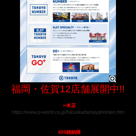
福岡・佐賀12店舗展開中!!
∞本店
https://www.p-world.co.jp/fukuoka/tamayahonten.htm
409雑餉隈