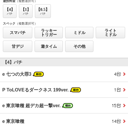
遊技料金
（複数選択可）
【4】
【1】
【0.5】
パチ
パチ
パチ
スペック
（複数選択可）
ラッキー
ライト
スマパチ
ミドル
トリガー
ミドル
甘デジ
遊タイム
その他
【4】パチ
e 七つの大罪3
P ToLOVEるダークネス 199ver.
e 東京喰種 超デカ超一撃ver.
e 東京喰種